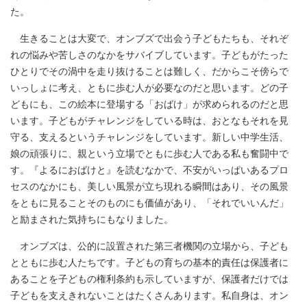
た。
生きることは大変で、オンブズで出会う子どもたちも、それぞ
れの悩みや苦しさのなかをサバイブしています。子どもがたった
ひとりでその渦中を走り抜けることは難しく、だからこそ傍らで
いっしょに考え、ともに歩む人が必要なのだと思います。どの子
どもにも、この絵本に登場する「おばけ」が求められるのだと思
います。子どもがチャレンジをしている時は、おとなもそれを見
守る、支えるというチャレンジをしています。新しい中学生活、
娘の頑張りに、親という立場でともに歩む人である私も奮闘中で
す。『よるにおばけと』を読むなかで、不安がいっぱいあるプロ
セスのなかにも、美しい風景が立ち現れる瞬間はあり、その風景
をともに見ることそのものにも価値があり、「それでいいんだ」
と励まされた気持ちにもなりました。
オンブズは、公的に設置された第三者機関の立場から、子ども
とともに歩む人たちです。子どもの育ちの基本的責任は保護者に
あることを子どもの権利条約も示していますが、保護者だけでは
子どもを支えきれないことはたくさんあります。私自身は、オン