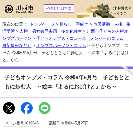
やさしい日本語
現在の位置：
トップページ
>
暮らし・手続き
>
市民活動・人権・生
涯学習
>
人権・男女共同参画・多文化共生
>
川西市子どもの人権オ
ンブズパーソン
>
子どもオンブズ・ニュース（メンバーのコラム、
最新情報など）
>
オンブズパーソン・コラム
> 子どもオンブズ・コ
ラム 令和6年5月号 子どもとともに歩む人 ～絵本『よるにおばけ
と』から～
子どもオンブズ・コラム 令和6年5月号 子どもとと
もに歩む人 ～絵本『よるにおばけと』から～
ページ番号1019648
更新日 令和6年5月27日