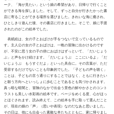
ーク、「海が見たい」という娘の希望があり、日帰りで行くこと
ができる海を探しました。そして、ずっと自分が行きたかった書
店に寄ることができる場所を選びました。きれいな海に癒され、
ひとしきり遊んだ後、その書店に行きました。そこで、娘に手渡
されたのがこの絵本でした。
表紙絵は、女の子とおばけが手をつないで立っているもので
す。主人公の女の子とおばけは、一晩の冒険に出かけるのです
が、不安に思う女の子の傍におばけはずっといて、「だいじょう
ぶ」と声をかけ続けます。「だいじょうぶ ここにいるよ」「だ
いじょうぶ もうすぐだよ」といった具合に。その言葉が、ただ
受容するだけでないことも印象的でした。「子どもの声を聴く」
ことは、子どもの言う通りにすることではなく、ともに行きたい
と願う方向へといっしょに歩むことであるとも気づかされます。
真っ暗な暗闇と、冒険のなかで出会う景色の鮮やかさとのコント
ラストも美しい水彩画の絵本です。ページをめくる度、心がほっ
とほぐされます。読み終えて、この絵本を手に取って選んだこと
が、現在の娘の「声」（思いや表現）なのだなあと思いました。
その日は、他にも出会った素敵な本たちとともに、家に帰りまし