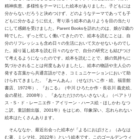
精神疾患、多様性をテーマにした絵本がありました。子どもには
分からないだろうと決めつけず、どのようなテーマであっても子
どもに分かるように伝え、寄り添う絵本のありようを目の当たり
にして感銘を受けました。Parent Booksを訪れたのは、娘が2歳の
時でした。ずっと忙しく働いてきたので、絵本を読むことは、自
分のリフレッシュも含め日々の生活において欠かせないものでし
た。繰り返し絵本を読む日々のなかで、自分の研究とも結びつけ
て考えるようになったのです。絵本を読むことで、娘の気持ちに
気づかされることは何度もありましたし、絵本の物語や主人公の
発する言葉から共通言語ができ、コミュニケーションにおいて助
けられてきました。『あーんあん』（せなけいこ作・絵、福音館
書店、1972年）、『おこる』（中川 ひろたか作・長谷川 義史絵、
金の星社、2008年）、『あなただけのちいさないえ』（ベアトリ
ス・S・ド・レーニエ作・アイリーン・ハース絵・ほしかわ なつ
こ訳、童話館出版、2001年）をはじめ、印象深い、忘れられない
絵本はたくさんあります。
そんななか、最近出会った絵本が『よるにおばけと』（みなは
む著、ミシマ社、2022年）という絵本です。このゴールデンウィ