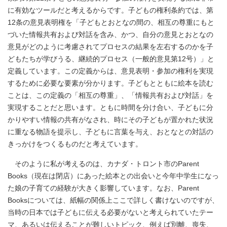
に有効なツールだと考えるからです。子どもの権利条約では、第
12条の意見表明権を「子どもとおとなの間の、相互の尊重にもと
づいた情報共有および対話を含み、かつ、自分の意見とおとなの
意見がどのように考慮されてプロセスの結果を左右するのかを子
どもたちが学びうる、継続的プロセス（一般的意見第12号）」と
定義しています。この定義からは、意見表明・参加の権利を実現
するために必要な要素が分かります。子どもとともに絵本を読む
ことは、この定義の「相互の尊重」、「情報共有および対話」を
実現することだと思います。ともに時間を分け合い、子どもに分
かりやすい情報の共有がなされ、時にその子どもが置かれた状況
に重なる物語を提示し、子どもに言葉を与え、おとなとの対話の
きっかけをつくるものだと考えています。
そのように私が考えるのは、カナダ・トロント市のParent
Books（現在は閉店）にあった絵本との出会いと今年中学生になっ
た娘の子育ての経験が大きく影響しています。なお、Parent
Booksについては、紙幅の関係上ここで詳しく書けないのですが、
当時の日本では子どもに伝える必要がないと考えられていたテー
マ、あるいは伝えることが難しいトピック、例えば別離、喪失、