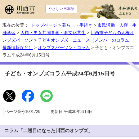
やさしい日本語
現在の位置：
トップページ
>
暮らし・手続き
>
市民活動・人権・生
涯学習
>
人権・男女共同参画・多文化共生
>
川西市子どもの人権オ
ンブズパーソン
>
子どもオンブズ・ニュース（メンバーのコラム、
最新情報など）
>
オンブズパーソン・コラム
> 子ども・オンブズコ
ラム平成24年6月15日号
子ども・オンブズコラム平成24年6月15日号
ページ番号1001729
更新日 平成30年3月8日
コラム「二巡目になった川西のオンブズ」