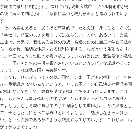
京畿道で最初に制定され、2011年には光州広域市、ソウル特別市がそ
の後に続いて制定され、「条例に基づく校則改正」も進められていま
す。
その内容を見ると、驚くほど革新的で、たとえば、身近なところでは
「学校は、頭髪の長さを規制してはならない」とか、あるいは「児童・
生徒は、元気で、個性ある自我の形成・発達のために過度の学習負担か
らまぬがれ、適切な休息をとる権利を有する」などという条項もありま
す。韓国でこうした動きが巻き起こっている背景には、受験競争が激化
して、子どもたちの生活を脅かされているというシビアな認識があった
ようで、それは我が国とも共通です。
しかし、ひるがえってその我が国で、いま「子どもの権利」として何
が一番意識されているかというと、どうも子どもの自己決定や意見表明
の権利などでなくて、教育を受ける権利であるように見えます。これ
は、もちろん大事な権利なのですが、ともすると子ども自身の権利とし
てよりも、むしろ親に向けての学力保障として重用され、その結果とし
て、子どもたちにとっては権利というよりも、「勉強しなきゃいけな
い」という義務であるかのような錯覚すら生じています。これじゃ、話
がさかさまですよね。