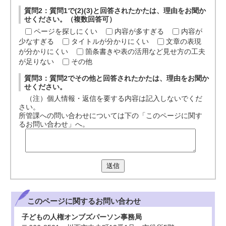
質問2：質問1で(2)(3)と回答されたかたは、理由をお聞か
せください。（複数回答可）
ページを探しにくい
内容が多すぎる
内容が
少なすぎる
タイトルが分かりにくい
文章の表現
が分かりにくい
箇条書きや表の活用など見せ方の工夫
が足りない
その他
質問3：質問2でその他と回答されたかたは、理由をお聞か
せください。
（注）個人情報・返信を要する内容は記入しないでくだ
さい。
所管課への問い合わせについては下の「このページに関す
るお問い合わせ」へ。
送信
このページに関する
お問い合わせ
子どもの人権オンブズパーソン事務局