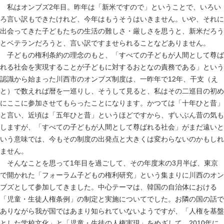
私はオンブズ2年目。昨年は「新米ですので」ということで、いろい
ろ言い訳もできたけれど、今年はもうそうはいきません。いや、それに
出会ってきた子どもたちの生活の難しさ・厳しさを思うと、新米だろう
とベテランだろうと、言い訳ですませられることなどありません。
子どもの権利条約の理念のもと、「すべての子どもが人間として尊ば
れる社会を実現することが子どもに対するおとなの責務である」という
認識から始まった川西市のオンブズ制度は、一昨年で12年、干支（え
と）で数えれば暦を一巡りし、そうして見ると、私はその二巡目の初め
にここに参加させてもらったことになります。かつては「十年ひと昔」
と言い、近頃は「五年ひと昔」というほどですから、ずいぶん昔の気も
しますが、「すべての子どもが人間として尊ばれる社会」がまだ遠いと
いう意味では、今もその制度の出発点と大きくは変わらないのかもしれ
ません。
そんなことを思って1年目を過ごして、その年度末の3月半ば、東京
で開かれた「フォーラム子どもの権利研究」という集まりに川西のオン
ブズとして参加してきました。中心テーマは、韓国の自治体における
「児童・生徒人権条例」の制定と実施についてでした。お隣の国の話で
ありながら我が国ではあまり知られていないようですが、「人権を基盤
とした学校文化」と「児童・生徒の人権実現」をめざして、2010年に