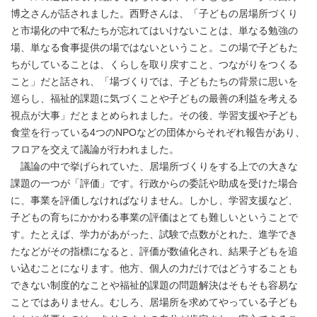
博之さんが話されました。西野さんは、「子どもの居場所づくり
と市場化の中で私たちが忘れてはいけないことは、単なる勉強の
場、単なる食事提供の場ではないということ。この場で子どもた
ちがしていることは、くらしを取り戻すこと、つながりをつくる
こと」だと話され、「場づくりでは、子どもたちの背景に思いを
巡らし、福祉的課題に気づくことや子どもの最善の利益を考える
視点が大事」だとまとめられました。その後、学習支援や子ども
食堂を行っている4つのNPOなどの団体からそれぞれ報告があり、
フロアを交えて議論が行われました。
議論の中で挙げられていた、居場所づくりをする上での大きな
課題の一つが「評価」です。行政からの委託や助成を受けた場合
に、事業を評価しなければなりません。しかし、学習支援など、
子どもの育ちにかかわる事業の評価はとても難しいということで
す。たとえば、学力があがった、試験で点数がとれた、進学でき
たなどがその指標になると、評価が数値化され、結果子どもを追
い込むことになります。他方、個人の力だけではどうすることも
できない制度的なことや福祉的課題の問題解決はそもそも容易な
ことではありません。むしろ、居場所を求めてやっている子ども