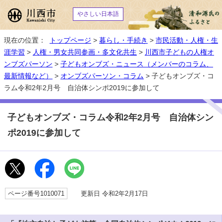
やさしい日本語
現在の位置：
トップページ
>
暮らし・手続き
>
市民活動・人権・生
涯学習
>
人権・男女共同参画・多文化共生
>
川西市子どもの人権オ
ンブズパーソン
>
子どもオンブズ・ニュース（メンバーのコラム、
最新情報など）
>
オンブズパーソン・コラム
> 子どもオンブズ・コ
ラム令和2年2月号 自治体シンポ2019に参加して
子どもオンブズ・コラム令和2年2月号 自治体シン
ポ2019に参加して
ページ番号1010071
更新日 令和2年2月17日