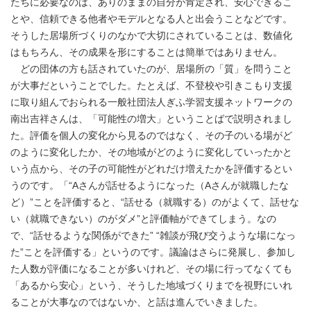
たちに必要なのは、ありのままの自分が肯定され、安心できるこ
とや、信頼できる他者やモデルとなる人と出会うことなどです。
そうした居場所づくりのなかで大切にされていることは、数値化
はもちろん、その成果を形にすることは簡単ではありません。
どの団体の方も話されていたのが、居場所の「質」を問うこと
が大事だということでした。たとえば、不登校や引きこもり支援
に取り組んでおられる一般社団法人ぎふ学習支援ネットワークの
南出吉祥さんは、「可能性の増大」ということばで説明されまし
た。評価を個人の変化から見るのではなく、その子のいる場がど
のように変化したか、その地域がどのように変化していったかと
いう点から、その子の可能性がどれだけ増えたかを評価するとい
うのです。「“Aさんが話せるようになった（Aさんが就職したな
ど）”ことを評価すると、“話せる（就職する）のがよくて、話せな
い（就職できない）のがダメ”と評価軸ができてしまう。なの
で、“話せるような関係ができた” “雑談が飛び交うような場になっ
た”ことを評価する」というのです。議論はさらに発展し、参加し
た人数が評価になることが多いけれど、その場に行ってなくても
「あるから安心」という、そうした地域づくりまでを視野にいれ
ることが大事なのではないか、と話は進んでいきました。