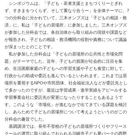
シンポジウムは、「子ども・若者支援とまちづくりーとぎれ
ず、すきまをつくらず、そして重なり合うー」を全体テーマに、7
つの分科会に分かれていて、三木オンブズは「子どもの相談・救
済」に、私は「子どもの居場所」に参加しました。三木オンブズ
が参加した分科会では、各自治体から取り組みの現状や課題など
が報告され、子どもの相談・救済機関の役割や責務について議論
が深まったとのことです。
私が参加した分科会は「子どもの居場所の公共性と市場化問
題」がテーマでした。近年、子どもの貧困が社会的に注目を集
め、生活困窮家庭の子どもへの学習支援や子ども食堂に対して、
行政からの助成や委託も進んでいるといわれます。これまでは居
場所を重視するNPOや市民団体、社会福祉法人などが委託先とし
て多かったのですが、最近は学習成果・進学実績をアピールする
学習事業会社に委託先が変更になったりすることもあるようで
す。このような「市場化」が進むなかで出てきている課題を検討
し、あらためて子どもの居場所について考えようというのがこの
分科会の趣旨でした。
基調講演では、長年不登校の子どもの居場所づくりやフリース
クールの運営に取り組んでおられる川崎市子ども夢パークの西野