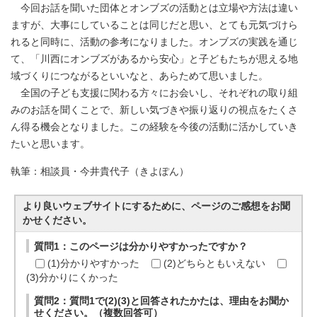
今回お話を聞いた団体とオンブズの活動とは立場や方法は違い
ますが、大事にしていることは同じだと思い、とても元気づけら
れると同時に、活動の参考になりました。オンブズの実践を通じ
て、「川西にオンブズがあるから安心」と子どもたちが思える地
域づくりにつながるといいなと、あらためて思いました。
全国の子ども支援に関わる方々にお会いし、それぞれの取り組
みのお話を聞くことで、新しい気づきや振り返りの視点をたくさ
ん得る機会となりました。この経験を今後の活動に活かしていき
たいと思います。
執筆：相談員・今井貴代子（きよぽん）
より良いウェブサイトにするために、ページのご感想をお聞
かせください。
質問1：このページは分かりやすかったですか？
(1)分かりやすかった
(2)どちらともいえない
(3)分かりにくかった
質問2：質問1で(2)(3)と回答されたかたは、理由をお聞か
せください。（複数回答可）