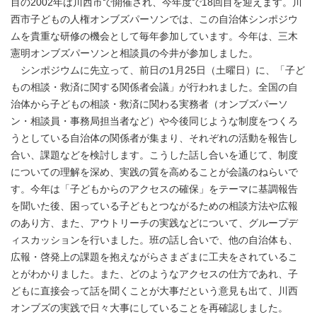
目の2002年は川西市で開催され、今年度で18回目を迎えます。川
西市子どもの人権オンブズパーソンでは、この自治体シンポジウ
ムを貴重な研修の機会として毎年参加しています。今年は、三木
憲明オンブズパーソンと相談員の今井が参加しました。
シンポジウムに先立って、前日の1月25日（土曜日）に、「子ど
もの相談・救済に関する関係者会議」が行われました。全国の自
治体から子どもの相談・救済に関わる実務者（オンブズパーソ
ン・相談員・事務局担当者など）や今後同じような制度をつくろ
うとしている自治体の関係者が集まり、それぞれの活動を報告し
合い、課題などを検討します。こうした話し合いを通じて、制度
についての理解を深め、実践の質を高めることが会議のねらいで
す。今年は「子どもからのアクセスの確保」をテーマに基調報告
を聞いた後、困っている子どもとつながるための相談方法や広報
のあり方、また、アウトリーチの実践などについて、グループデ
ィスカッションを行いました。班の話し合いで、他の自治体も、
広報・啓発上の課題を抱えながらさまざまに工夫をされているこ
とがわかりました。また、どのようなアクセスの仕方であれ、子
どもに直接会って話を聞くことが大事だという意見も出て、川西
オンブズの実践で日々大事にしていることを再確認しました。