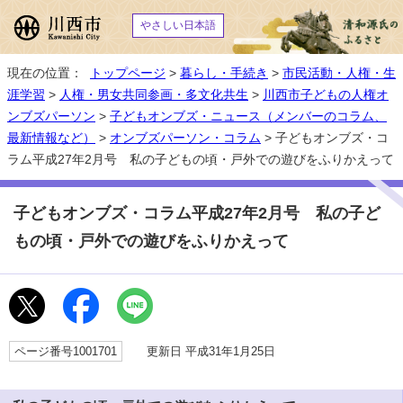
やさしい日本語
現在の位置：
トップページ
>
暮らし・手続き
>
市民活動・人権・生
涯学習
>
人権・男女共同参画・多文化共生
>
川西市子どもの人権オ
ンブズパーソン
>
子どもオンブズ・ニュース（メンバーのコラム、
最新情報など）
>
オンブズパーソン・コラム
> 子どもオンブズ・コ
ラム平成27年2月号 私の子どもの頃・戸外での遊びをふりかえって
子どもオンブズ・コラム平成27年2月号 私の子ど
もの頃・戸外での遊びをふりかえって
ページ番号1001701
更新日 平成31年1月25日