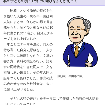
私の子どもの頃・戸外での遊びをふりかえって
「昭和」という激動の時代を生
き抜いた人生の一駒を年一回は同
人誌にまとめ、何らかの形で書き
残そうと、昭和ひと桁ならびに10
年代生まれの11名が、自分史グル
ープを立ち上げました。
年ごとにテーマを決め、同人の
持ち寄った自分史原稿を、一人ひ
とり互いに披露しながら、文章の
書き方、資料の検証を行い、語り
合い同時代を生きた同人で、文を
推敲しあい編集し、その年の同人
似顔絵：生田専門員
誌をつくりあげました。作品の読
み合わせを兼ねた検討会は、大い
に盛り上がりました。
「子どもの頃の遊び」をテーマにして作成した当時の同人誌を
ふりかえってみました。