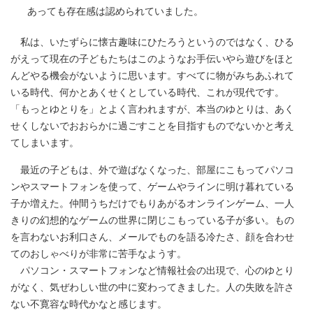
あっても存在感は認められていました。
私は、いたずらに懐古趣味にひたろうというのではなく、ひる
がえって現在の子どもたちはこのようなお手伝いやら遊びをほと
んどやる機会がないように思います。すべてに物がみちあふれて
いる時代、何かとあくせくとしている時代、これが現代です。
「もっとゆとりを」とよく言われますが、本当のゆとりは、あく
せくしないでおおらかに過ごすことを目指すものでないかと考え
てしまいます。
最近の子どもは、外で遊ばなくなった、部屋にこもってパソコ
ンやスマートフォンを使って、ゲームやラインに明け暮れている
子か増えた。仲間うちだけでもりあがるオンラインゲーム、一人
きりの幻想的なゲームの世界に閉じこもっている子が多い。もの
を言わないお利口さん、メールでものを語る冷たさ、顔を合わせ
てのおしゃべりが非常に苦手なようす。
パソコン・スマートフォンなど情報社会の出現で、心のゆとり
がなく、気ぜわしい世の中に変わってきました。人の失敗を許さ
ない不寛容な時代かなと感じます。