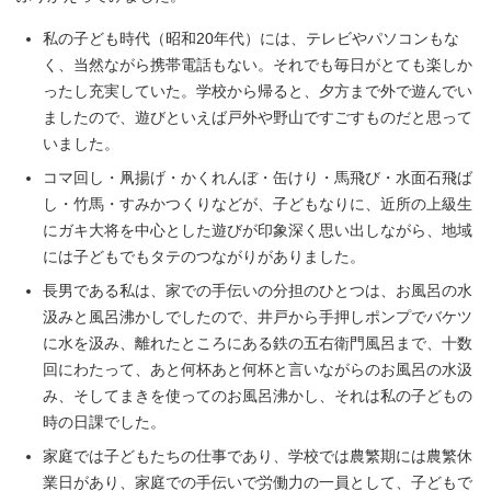
私の子ども時代（昭和20年代）には、テレビやパソコンもな
く、当然ながら携帯電話もない。それでも毎日がとても楽しか
ったし充実していた。学校から帰ると、夕方まで外で遊んでい
ましたので、遊びといえば戸外や野山ですごすものだと思って
いました。
コマ回し・凧揚げ・かくれんぼ・缶けり・馬飛び・水面石飛ば
し・竹馬・すみかつくりなどが、子どもなりに、近所の上級生
にガキ大将を中心とした遊びが印象深く思い出しながら、地域
には子どもでもタテのつながりがありました。
長男である私は、家での手伝いの分担のひとつは、お風呂の水
汲みと風呂沸かしでしたので、井戸から手押しポンプでバケツ
に水を汲み、離れたところにある鉄の五右衛門風呂まで、十数
回にわたって、あと何杯あと何杯と言いながらのお風呂の水汲
み、そしてまきを使ってのお風呂沸かし、それは私の子どもの
時の日課でした。
家庭では子どもたちの仕事であり、学校では農繁期には農繁休
業日があり、家庭での手伝いで労働力の一員として、子どもで