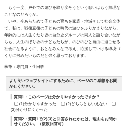
もう一度、戸外での遊びを取り戻そうという願いはもう無理な
ことなのだろうか。
いや、今あらためて子どもの育ちを家庭・地域そして社会全体
で、私は、戦後直後の子どもの時代の遊びをふりかえりながら、
年齢的には人生くだり坂の自分史グループの同人と語り合いなが
らも、人生のぼり坂の子どもたちが、のびのびと自由に過ごせる
社会になるように、おとなみんなで考え、応援していける環境づ
くりに努めたいものだと強く思っております。
執筆：専門員・生田收
より良いウェブサイトにするために、ページのご感想をお聞
かせください。
質問1：このページは分かりやすかったですか？
(1)分かりやすかった
(2)どちらともいえない
(3)分かりにくかった
質問2：質問1で(2)(3)と回答されたかたは、理由をお聞か
せください。（複数回答可）