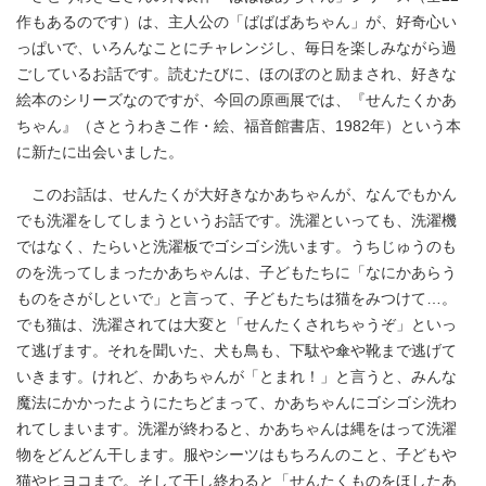
作もあるのです）は、主人公の「ばばばあちゃん」が、好奇心い
っぱいで、いろんなことにチャレンジし、毎日を楽しみながら過
ごしているお話です。読むたびに、ほのぼのと励まされ、好きな
絵本のシリーズなのですが、今回の原画展では、『せんたくかあ
ちゃん』（さとうわきこ作・絵、福音館書店、1982年）という本
に新たに出会いました。
このお話は、せんたくが大好きなかあちゃんが、なんでもかん
でも洗濯をしてしまうというお話です。洗濯といっても、洗濯機
ではなく、たらいと洗濯板でゴシゴシ洗います。うちじゅうのも
のを洗ってしまったかあちゃんは、子どもたちに「なにかあらう
ものをさがしといで」と言って、子どもたちは猫をみつけて…。
でも猫は、洗濯されては大変と「せんたくされちゃうぞ」といっ
て逃げます。それを聞いた、犬も鳥も、下駄や傘や靴まで逃げて
いきます。けれど、かあちゃんが「とまれ！」と言うと、みんな
魔法にかかったようにたちどまって、かあちゃんにゴシゴシ洗わ
れてしまいます。洗濯が終わると、かあちゃんは縄をはって洗濯
物をどんどん干します。服やシーツはもちろんのこと、子どもや
猫やヒヨコまで。そして干し終わると「せんたくものをほしたあ