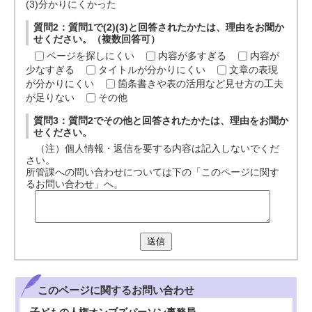
(3)分かりにくかった
質問2：質問1で(2)(3)と回答されたかたは、理由をお聞か
せください。（複数回答可）
ページを探しにくい
内容が多すぎる
内容が
少なすぎる
タイトルが分かりにくい
文章の表現
が分かりにくい
箇条書きや表の活用など見せ方の工夫
が足りない
その他
質問3：質問2でその他と回答されたかたは、理由をお聞か
せください。
（注）個人情報・返信を要する内容は記入しないでくだ
さい。
所管課への問い合わせについては下の「このページに関す
るお問い合わせ」へ。
送信
このページに関する
お問い合わせ