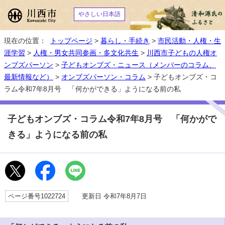
やさしい日本語
現在の位置：
トップページ
>
暮らし・手続き
>
市民活動・人権・生
涯学習
>
人権・男女共同参画・多文化共生
>
川西市子どもの人権オ
ンブズパーソン
>
子どもオンブズ・ニュース（メンバーのコラム、
最新情報など）
>
オンブズパーソン・コラム
> 子どもオンブズ・コ
ラム令和7年8月号 「何かができる」ようになる前の私
子どもオンブズ・コラム令和7年8月号 「何かがで
きる」ようになる前の私
ページ番号1022724
更新日 令和7年8月7日