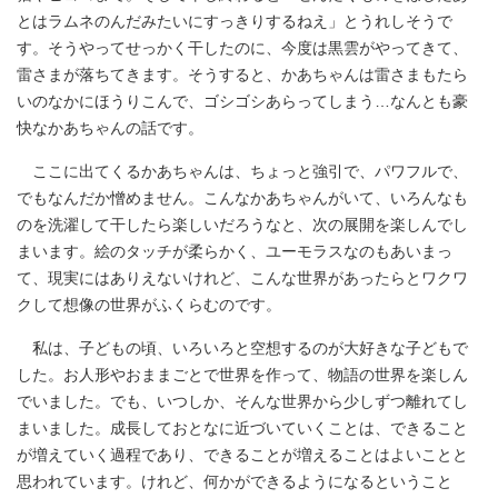
とはラムネのんだみたいにすっきりするねえ」とうれしそうで
す。そうやってせっかく干したのに、今度は黒雲がやってきて、
雷さまが落ちてきます。そうすると、かあちゃんは雷さまもたら
いのなかにほうりこんで、ゴシゴシあらってしまう…なんとも豪
快なかあちゃんの話です。
ここに出てくるかあちゃんは、ちょっと強引で、パワフルで、
でもなんだか憎めません。こんなかあちゃんがいて、いろんなも
のを洗濯して干したら楽しいだろうなと、次の展開を楽しんでし
まいます。絵のタッチが柔らかく、ユーモラスなのもあいまっ
て、現実にはありえないけれど、こんな世界があったらとワクワ
クして想像の世界がふくらむのです。
私は、子どもの頃、いろいろと空想するのが大好きな子どもで
した。お人形やおままごとで世界を作って、物語の世界を楽しん
でいました。でも、いつしか、そんな世界から少しずつ離れてし
まいました。成長しておとなに近づいていくことは、できること
が増えていく過程であり、できることが増えることはよいことと
思われています。けれど、何かができるようになるということ