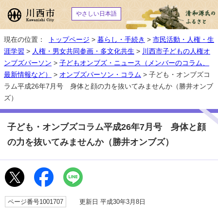
やさしい日本語
現在の位置：
トップページ
>
暮らし・手続き
>
市民活動・人権・生
涯学習
>
人権・男女共同参画・多文化共生
>
川西市子どもの人権オ
ンブズパーソン
>
子どもオンブズ・ニュース（メンバーのコラム、
最新情報など）
>
オンブズパーソン・コラム
> 子ども・オンブズコ
ラム平成26年7月号 身体と顔の力を抜いてみませんか（勝井オンブ
ズ）
子ども・オンブズコラム平成26年7月号 身体と顔
の力を抜いてみませんか（勝井オンブズ）
ページ番号1001707
更新日 平成30年3月8日