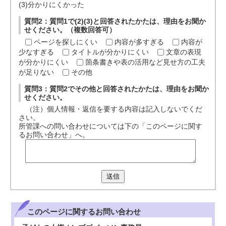
(3)分かりにくかった
質問2：質問1で(2)(3)と回答されたかたは、理由をお聞か
せください。（複数回答可）
ページを探しにくい
内容が多すぎる
内容が
少なすぎる
タイトルが分かりにくい
文章の表現
が分かりにくい
箇条書きや表の活用など見せ方の工夫
が足りない
その他
質問3：質問2でその他と回答されたかたは、理由をお聞か
せください。
（注）個人情報・返信を要する内容は記入しないでくだ
さい。
所管課への問い合わせについては下の「このページに関す
るお問い合わせ」へ。
送信
このページに関する
お問い合わせ