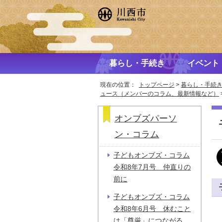
暮らし・手続き
イベント
現在の位置：
トップページ
>
暮らし・手続
ュース（メンバーのコラム、最新情報など）
オンブズパーソ
ン・コラム
子どもオンブズ・コラム
令和8年7月号 仲直りの
前に
子どもオンブズ・コラム
令和8年6月号 休むこと
は「尊厳」につながる