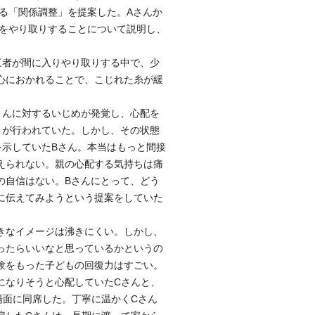
る「関係調整」を提案した。Aさんか
間をやり取りすることについて説明し、
者が間に入りやり取りする中で、少
心におかれることで、こじれた糸が緩
んに対するいじめが発覚し、心配を
りが行われていた。しかし、その状態
を示していたBさん。本当はもっと間接
えられない。親の心配する気持ちは痛
の自信はない。Bさんにとって、どう
に伝えてみようという提案をしていた
。
きなイメージは沸きにくい。しかし、
ったらいいなと思っているかというの
験をもった子どもの回復力はすごい。
になりそうと心配していたCさんと、
場面に同席した。丁寧に温かくCさん