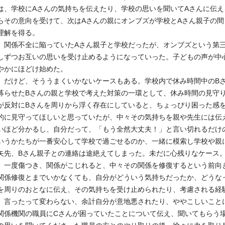
は、学校にAさんの気持ちを伝えたり、学校の思いを聞いてAさんに伝え
らその意向を受けて、次はAさんの親にオンブズが学校とAさん親子の
理解を得る。
関係不全に陥っていたAさん親子と学校だったが、オンブズという第三
しずつお互いの思いを受け止めるようになっていった。子どもの声が中
やかにほどけ始めた。
だけど、そううまくいかないケースもある。学校内で休み時間中のBさ
募らせたBさんの親と学校で考えた対策の一環として、休み時間の見守
が反対にBさんを周りから浮く存在にしていると、ちょっぴり困った感
的に見守ってほしいと思っていたが、中々その気持ちを親や先生には伝
いほど分かるし、自分だって、「もう全然大丈夫！」と言い切れるだけ
いうかたちが一番安心して学校で過ごせるのか、一緒に模索し学校や親
矢先、Bさん親子との連絡は途絶えてしまった。未だに心残りなケース
一度傷つき、関係がこじれると、中々その関係を修復するという前向
関係修復とまでいかなくても、自分がどういう気持ちだったか、どうな
を周りのおとなに伝え、その気持ちを受け止められたり、考慮される経
言ったって変わらない、余計自分が意地悪されたり、ややこしいこと
関係機関の職員にCさんが困っていたことについて伝え、聞いてもらう