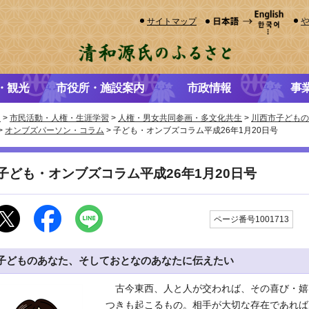
サイトマップ
・観光
市役所・施設案内
市政情報
事
き
>
市民活動・人権・生涯学習
>
人権・男女共同参画・多文化共生
>
川西市子どもの
>
オンブズパーソン・コラム
> 子ども・オンブズコラム平成26年1月20日号
子ども・オンブズコラム平成26年1月20日号
更
ページ番号1001713
子どものあなた、そしておとなのあなたに伝えたい
古今東西、人と人が交われば、その喜び・嬉
つきも起こるもの。相手が大切な存在であれば