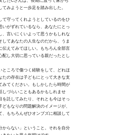
戻したCさんは、長期に渡って家から
してみようと一歩足を踏み出した。
して守ってくれようとしているのをひ
思いがずれているなら、あなたにとっ
し、言いにくいよって思うかもしれな
そしてあなたの人生なのだから、うま
に伝えてみてほしい。もちろん全部言
心配し大切に思っている親だったとし
いところで傷つく経験をして、どれほ
なたの存在は子どもにとって大きな支
てみてください。もしかしたら時間が
話しづらいこともあるかもしれませ
目を託してみたり、それとも今はそっ
子どもなりの問題解決のイメージが、
て、もちろんぜひオンブズに相談して
分からない」ということ。それを自分