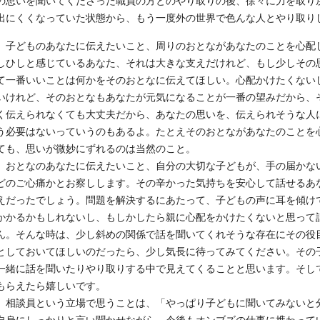
の思いを聞いてくださった職員の方とのやり取りの後、徐々に力を取り
出にくくなっていた状態から、もう一度外の世界で色んな人とやり取り
子どものあなたに伝えたいこと、周りのおとながあなたのことを心配
しひしと感じているあなた、それは大きな支えだけれど、もし少しその
て一番いいことは何かをそのおとなに伝えてほしい。心配かけたくない
いけれど、そのおとなもあなたが元気になることが一番の望みだから、
く伝えられなくても大丈夫だから、あなたの思いを、伝えられそうな人
う必要はないっていうのもあるよ。たとえそのおとながあなたのことを
ても、思いが微妙にずれるのは当然のこと。
おとなのあなたに伝えたいこと、自分の大切な子どもが、手の届かな
どのご心痛かとお察しします。その辛かった気持ちを安心して話せるあ
えだったでしょう。問題を解決するにあたって、子どもの声に耳を傾け
かかるかもしれないし、もしかしたら親に心配をかけたくないと思って
ん。そんな時は、少し斜めの関係で話を聞いてくれそうな存在にその役
としておいてほしいのだったら、少し気長に待ってみてください。その
一緒に話を聞いたりやり取りする中で見えてくることと思います。そし
もらえたら嬉しいです。
相談員という立場で思うことは、「やっぱり子どもに聞いてみないと