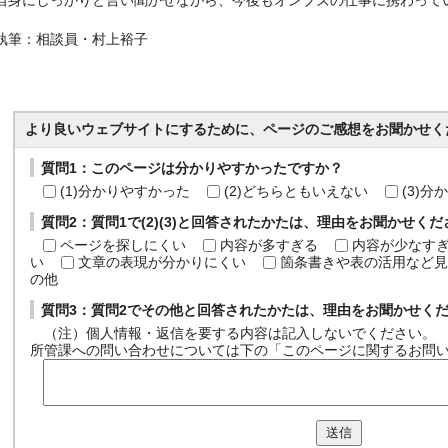
自身にしっかりと言い聞かせながら、今後もオンブズの仕事に携わって
執筆：相談員・村上裕子
より良いウェブサイトにするために、ページのご感想をお聞かせく
質問1：このページは分かりやすかったですか？
(1)分かりやすかった
(2)どちらともいえない
(3)
質問2：質問1で(2)(3)と回答されたかたは、理由をお聞かせく
ページを探しにくい
内容が多すぎる
内容が少なす
い
文章の表現が分かりにくい
箇条書きや表の活用など見
の他
質問3：質問2でその他と回答されたかたは、理由をお聞かせく
（注）個人情報・返信を要する内容は記入しないでください。
所管課への問い合わせについては下の「このページに関するお問
送信