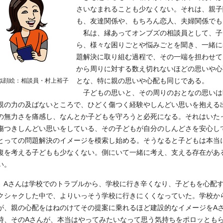
さいなまれることも少なくない。それは、親子
も、友達関係や、もちろん恋人、夫婦関係でも
私は、縁あってオンブズの相談員として、子
ら、様々な困りごとや悩みごとを聞き、一緒に
題解決に取り組む過程で、その一端を担わせて
から周りに対する数え切れないほどの思いや心
似顔絵：相談員・村上裕子
とな、特に親の思いや心配も同じである。
子どもの思いと、その周りのおとなの思いは
親の力の及ばないところで、ひどく傷つく経験やしんどい思いを抱える
の無力さを痛感し、なんとか子どもを守ろうと必死になる。それはいた
傷つきしんどい思いをしている、その子どもが自分のしんどさを安心し
とっての問題解決のイメージを模索し始める。そうなると子どもは本当
復を考える子どもも少なくない。側にいて一緒に考え、支える存在があ
い。
Aさんは学校でのトラブルから、学校に行き辛くなり、子どもを心配す
クシャクした中で、よりいっそう学校に行きにくくなっていた。学校か
が、親の心配をはねのけてその提案に乗れるほど建設的なイメージをA
時、そのAさんが、本当はやってみたいなって思う気持ちをポロッとも