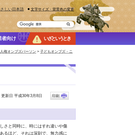
やさしい日本語
文字サイズ・背景色の変更
業者向け
いざというとき
人権オンブズパーソン
>
子どもオンブズ・ニ
新日 平成30年3月8日
印刷
しさと同時に、時にはすれ違いや傷
あるほど、それは深刻で、無力感に