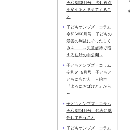
令和6年8月号 少し視点
を変えると見えてくるこ
と
子どもオンブズ・コラム
令和6年6月号 子どもの
最善の利益にそったしく
みを ～児童虐待で増
える住所の非公開～
子どもオンブズ・コラム
令和6年5月号 子どもと
ともに歩む人 ～絵本
『よるにおばけと』から
～
子どもオンブズ・コラム
令和6年4月号 代表に就
任して思うこと
子どもオンブズ・コラム