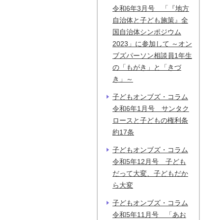
令和6年3月号 「『地方
自治体と子ども施策』全
国自治体シンポジウム
2023」に参加して ～オン
ブズパーソン相談員1年生
の「もがき」と「きづ
き」～
子どもオンブズ・コラム
令和6年1月号 サンタク
ロースと子どもの権利条
約17条
子どもオンブズ・コラム
令和5年12月号 子ども
だって大変、子どもだか
ら大変
子どもオンブズ・コラム
令和5年11月号 「あお