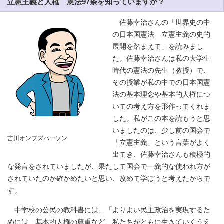
立憲主義と人権 憲法97条を知っていますか？
佐藤幸治さんの「世界史の中
の日本国憲法 立憲主義の史的
展開を踏まえて」を読みまし
た。佐藤幸治さんは私の大学生
時代の憲法の先生（教授）で、
その授業が私の中での日本国憲
法の基本理念や基本的人権につ
いての考え方を形作ってくれま
した。私がこの本を読もうと思
いましたのは、少し前の国会で
吉川オンブズパーソン
「立憲主義」という言葉がよく
出てき、佐藤幸治さんも積極的
な発言をされていましたが、果たして国会で一義的な使われ方が
されていたのか確かめたいと思い、改めて学ぼうと考えたからで
す。
中学校の公民の教科書には、「よりよい民主政治を実現するた
めには、基本的人権の尊重など、私たちがともに生きていくうえ