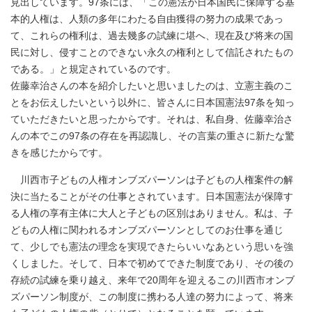
見出しています。97条には、「この憲法が日本国民に保障する基
本的人権は、人類の多年にわたる自由獲得の努力の成果であっ
て、これらの権利は、過去幾多の試練に堪へ、現在及び将来の国
民に対し、侵すことのできない永久の権利として信託されたもの
である。」と規定されているのです。
佐藤幸治さんの本を紹介したいと思いましたのは、立憲主義のこ
とをお伝えしたいという以外に、皆さんに日本国憲法97条を知っ
ていただきたいと思ったからです。それは、私自身、佐藤幸治さ
んの本でこの97条の存在を再認識し、その言葉の重さに新たな驚
きを感じたからです。
川西市子どもの人権オンブズパーソンは子どもの人権案件の解
決に当たることがその仕事とされています。日本国憲法が保障す
る人権の享有主体に大人と子どもの区別はありません。私は、子
どもの人権に関われるオンブズパーソンとしてのお仕事を通じ
て、少しでも憲法の理念を実現できたらいいなあという思いを強
くしました。そして、日本で初めてできた制度であり、その後の
存続の試練を乗り越え、来年で20周年を迎えるこの川西市オンブ
ズパーソン制度が、この制度に携わる人達の努力によって、将来