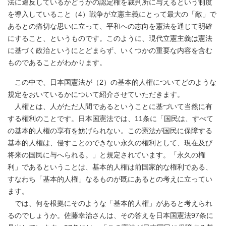
法に違反しているかどうかの認定権を裁判所に与えるという制度
を導入していること（4）戦争が立憲主義にとって最大の「敵」で
あるとの痛切な思いに立って、平和への志向を憲法を通じて明確
にすること、というものです。このように、現代立憲主義は憲法
に基づく政治というにとどまらず、いくつかの重要な内容を含む
ものであることがわかります。
この中で、日本国憲法が（2）の基本的人権についてどのような
規定をおいているかについて紹介させていただきます。
人権とは、人がただ人間であるということに基づいて当然に有
する権利のことです。日本国憲法では、11条に「国民は、すべて
の基本的人権の享有を妨げられない。この憲法が国民に保障する
基本的人権は、侵すことのできない永久の権利として、現在及び
将来の国民に与へられる。」と規定されています。「永久の権
利」であるということは、基本的人権は前国家的な権利である、
すなわち「基本的人権」なるものが既にあるとの考えに立ってい
ます。
では、何を根拠にそのような「基本的人権」があると考えられ
るのでしょうか。佐藤幸治さんは、その答えを日本国憲法97条に