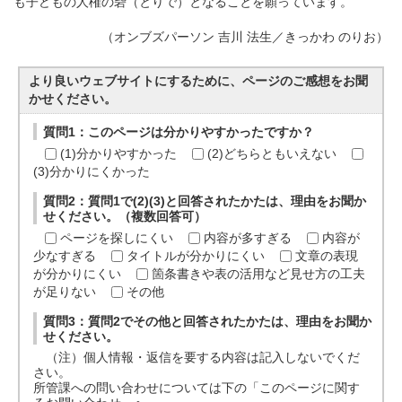
も子どもの人権の砦（とりで）となることを願っています。
（オンブズパーソン 吉川 法生／きっかわ のりお）
より良いウェブサイトにするために、ページのご感想をお聞
かせください。
質問1：このページは分かりやすかったですか？
(1)分かりやすかった
(2)どちらともいえない
(3)分かりにくかった
質問2：質問1で(2)(3)と回答されたかたは、理由をお聞か
せください。（複数回答可）
ページを探しにくい
内容が多すぎる
内容が
少なすぎる
タイトルが分かりにくい
文章の表現
が分かりにくい
箇条書きや表の活用など見せ方の工夫
が足りない
その他
質問3：質問2でその他と回答されたかたは、理由をお聞か
せください。
（注）個人情報・返信を要する内容は記入しないでくだ
さい。
所管課への問い合わせについては下の「このページに関す