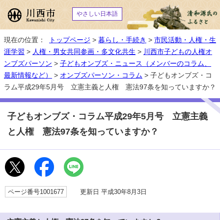
やさしい日本語
現在の位置：
トップページ
>
暮らし・手続き
>
市民活動・人権・生
涯学習
>
人権・男女共同参画・多文化共生
>
川西市子どもの人権オ
ンブズパーソン
>
子どもオンブズ・ニュース（メンバーのコラム、
最新情報など）
>
オンブズパーソン・コラム
> 子どもオンブズ・コ
ラム平成29年5月号 立憲主義と人権 憲法97条を知っていますか？
子どもオンブズ・コラム平成29年5月号 立憲主義
と人権 憲法97条を知っていますか？
ページ番号1001677
更新日 平成30年8月3日