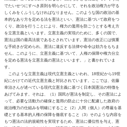
でたいせつにすべき原則を明らかにして、それを政治権力が守る
しくみをくふうしなければなりません。このような国の政治の基
本的なあり方を定める法を憲法といい、憲法に基づいて政府をつ
くり、政治を行うことにより、権力の濫用を防ごうとする考え方
を立憲主義といいます。立憲主義の実現のために、多くの国で、
憲法は国の最高法規であるとされています。憲法の改正には慎重
な手続きが定められ、憲法に違反する法律や命令は効力をもちま
せん。このように、立憲主義に基づいて、人権の保障や権力分立
を定める憲法を立憲主義の憲法といいます。」と書かれていま
す。
このような立憲主義は現代立憲主義といわれ、18世紀から19世
紀にかけての近代立憲主義と対比されています。ここでは、佐藤
幸治さんが述べている現代立憲主義に基づく日本国憲法の特徴を
あげてみます。それは、（1）国民が憲法を制定し、その憲法によ
って、必要な活動力の確保と濫用の防止に十分に配慮した政府の
統治権力の仕組みを明確にすること（2）人間（個人）の尊厳を基
礎とする基本的人権の保障を徹底すること（3）そのような内容を
もつ憲法の法的規範性を実現するため、憲法に優位性を与え、憲