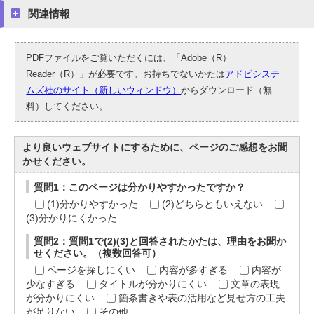
関連情報
PDFファイルをご覧いただくには、「Adobe（R）
Reader（R）」が必要です。お持ちでないかたは
アドビシステ
ムズ社のサイト（新しいウィンドウ）
からダウンロード（無
料）してください。
より良いウェブサイトにするために、ページのご感想をお聞
かせください。
質問1：このページは分かりやすかったですか？
(1)分かりやすかった
(2)どちらともいえない
(3)分かりにくかった
質問2：質問1で(2)(3)と回答されたかたは、理由をお聞か
せください。（複数回答可）
ページを探しにくい
内容が多すぎる
内容が
少なすぎる
タイトルが分かりにくい
文章の表現
が分かりにくい
箇条書きや表の活用など見せ方の工夫
が足りない
その他