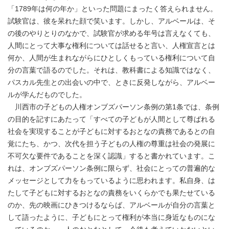
「1789年は何の年か」といった問題にまったく答えられません。
試験官は、彼を呆れた顔で笑います。しかし、アルベールは、そ
の後のやりとりのなかで、試験官が求める年号は言えなくても、
人間にとって大事な権利については話せると言い、人権宣言とは
何か、人間が生まれながらにひとしくもっている権利について自
分の言葉で語るのでした。それは、教科書による知識ではなく、
パスカル先生との出会いの中で、ときに反発しながら、アルベー
ルが学んだものでした。
川西市の子どもの人権オンブズパーソン条例の第1条では、条例
の目的を記すにあたって「すべての子どもが人間として尊ばれる
社会を実現することが子どもに対するおとなの責務であるとの自
覚にたち、かつ、次代を担う子どもの人権の尊重は社会の発展に
不可欠な要件であることを深く認識」すると書かれています。こ
れは、オンブズパーソン条例に限らず、社会にとっての普遍的な
メッセージとして力をもっているように思われます。私自身、は
たして子どもに対するおとなの責務をいくらかでも果たせている
のか、先の映画にひきつけるならば、アルベールが自分の言葉と
して語ったように、子どもにとって権利が本当に身近なものにな