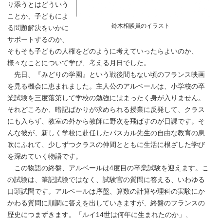
り添うとはどういう
ことか、子どもによ
鈴木相談員のイラスト
る問題解決をいかに
サポートするのか、
そもそも子どもの人権をどのように考えていったらよいのか、
様々なことについて学び、考える月日でした。
先日、『みどりの学園』という戦後間もない頃のフランス映画
を見る機会に恵まれました。主人公のアルベールは、小学校の卒
業試験を三度落第して学校の勉強にはまったく身が入りません。
それどころか、暗記ばかりが求められる授業に反発して、クラス
にも入らず、教室の外から教師に野次を飛ばすのが日課です。そ
んな彼が、新しく学校に赴任したパスカル先生の自由な教育の息
吹にふれて、少しずつクラスの仲間とともに生活に根ざした学び
を深めていく物語です。
この物語の終盤、アルベールは4度目の卒業試験を迎えます。こ
の試験は、筆記試験ではなく、試験官の質問に答える、いわゆる
口頭試問です。アルベールは序盤、算数の計算や理科の実験にか
かわる質問に順調に答えを出していきますが、終盤のフランスの
歴史につまずきます。「ルイ14世は何年に生まれたのか」、