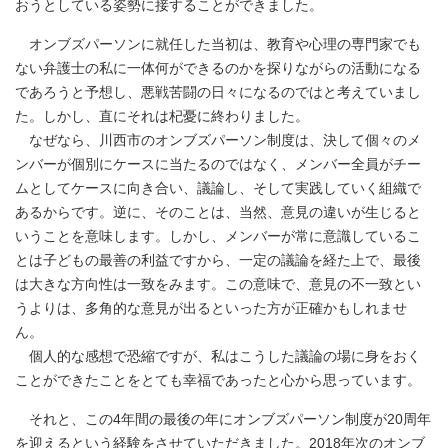
おうとしている姿勢に接することができました。
オンブズパーソンに就任した当初は、教育や心理の専門家でも
ない弁護士の私に一体何ができるのかを探りながらの活動になる
であろうと予想し、悪戦苦闘の日々になるのではと考えていまし
た。しかし、直にそれは杞憂に終わりました。
なぜなら、川西市のオンブズパーソン制度は、決して個々のメ
ンバーが個別にケースに当たるのではなく、メンバー全員がチー
ムとしてケースに向き合い、議論し、そして実践していく組織で
あるからです。逆に、そのことは、当然、意見の違いが生じると
いうことを意味します。しかし、メンバーが常に意識しているこ
とは子どもの最善の利益ですから、一定の議論を経た上で、最後
は大きな方向性は一致をみます。この意味で、意見の不一致とい
うよりは、多角的な意見が出るといった方が正確かもしれませ
ん。
個人的な感想で恐縮ですが、私はこうした議論の場に身をおく
ことができたことをとても幸福であったと心から思っています。
それと、この4年間の最後の年にオンブズパーソン制度が20周年
を迎えるという経験をさせていただきました。2018年次のオンブ