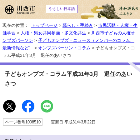
やさしい日本語
現在の位置：
トップページ
>
暮らし・手続き
>
市民活動・人権・生
涯学習
>
人権・男女共同参画・多文化共生
>
川西市子どもの人権オ
ンブズパーソン
>
子どもオンブズ・ニュース（メンバーのコラム、
最新情報など）
>
オンブズパーソン・コラム
> 子どもオンブズ・コ
ラム平成31年3月 退任のあいさつ
子どもオンブズ・コラム平成31年3月 退任のあい
さつ
ページ番号1008510
更新日 平成31年3月22日