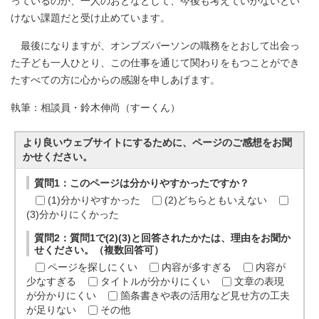
っているのか、一人のおとなとして、今後も考えていかないとい
けない課題だと受け止めています。
最後になりますが、オンブズパーソンの職務をとおして出会っ
た子ども一人ひとり、この仕事を通じて関わりをもつことができ
たすべての方に心からの感謝を申しあげます。
執筆：相談員・鈴木伸尚（すーくん）
より良いウェブサイトにするために、ページのご感想をお聞
かせください。
質問1：このページは分かりやすかったですか？
(1)分かりやすかった
(2)どちらともいえない
(3)分かりにくかった
質問2：質問1で(2)(3)と回答されたかたは、理由をお聞か
せください。（複数回答可）
ページを探しにくい
内容が多すぎる
内容が
少なすぎる
タイトルが分かりにくい
文章の表現
が分かりにくい
箇条書きや表の活用など見せ方の工夫
が足りない
その他