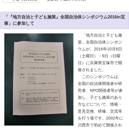
「『地方自治と子ども施策』全国自治体シンポジウム2016in宝
塚」に参加して
「地方自治と子ども施
策」全国自治体シンポジ
ウムが、2016年10月8日
（土曜日）・9日（日曜
日）に兵庫県宝塚市で開
催されました。
このシンポジウムは、
全国の自治体関係者や研
究者、NPO関係者等が参
加し、子ども施策のあり
方などについて、情報・
意見交換、研修、交流等
を行う場です。2002年に
川西市で初めて開催され