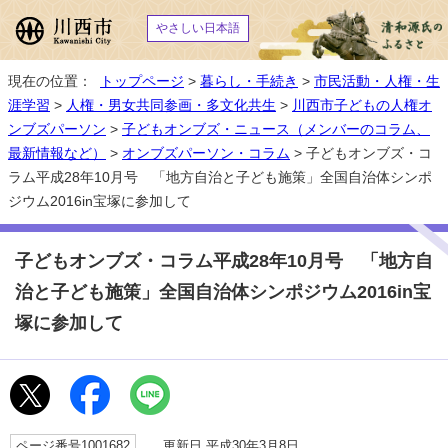
やさしい日本語
現在の位置：
トップページ
>
暮らし・手続き
>
市民活動・人権・生
涯学習
>
人権・男女共同参画・多文化共生
>
川西市子どもの人権オ
ンブズパーソン
>
子どもオンブズ・ニュース（メンバーのコラム、
最新情報など）
>
オンブズパーソン・コラム
> 子どもオンブズ・コ
ラム平成28年10月号 「地方自治と子ども施策」全国自治体シンポ
ジウム2016in宝塚に参加して
子どもオンブズ・コラム平成28年10月号 「地方自
治と子ども施策」全国自治体シンポジウム2016in宝
塚に参加して
ページ番号1001682
更新日 平成30年3月8日