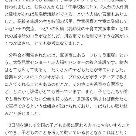
行われました。荘保さんからは「中学校区に1つ、2人分の人件費
と建物があれば居場所活動ができる」という力強い言葉もありま
した。高齢者施設の空き時間の活用、学童保育と学童に登録して
いない子の交流、つどいの広場（乳幼児の子育て支援事業）と10
代の居場所のコラボなどなど、川西市でも活用できそうな案がい
くつか出され、とても参考になりました。
分科会が開催されたのは、宝塚市にある「フレミラ宝塚」とい
う、大型児童センターと老人福祉センターの複合施設です。館内
はとても広くて明るく、たくさんの子どもたちが来ていました。
音楽やダンスのスタジオがあり、プロの人がボランティアで教え
にきてくれることもあるのだとか。その他にも茶室や自習室な
ど、とにかく設備がとても整っています。また、子どもたちが誰
でも自分でやりたい企画を持ち込め、参加者が集まれば自分たち
で実行できるという仕組みが設けられており、すばらしい取り組
みだと感じました。
3日間を通して全国の子ども支援に関わる方々にお会いすること
ができ、子どものことを考えて動いているおとながこれほどたく