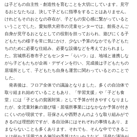
は子どもの自主性・創造性を育むことを大切にしています。見守
るおとなたちは、決して子どもに指導をすることはありません。
けれどもそのおとなの存在が、子どもの安心感に繋がっていると
いうことでした。愛知県大府市の児童センターでは、館長さんご
自身が見守るおとなとしての役割を担っておられ、遊びにくる子
どもたちの様子を常に気にかけ、少ない予算のなかでも子どもた
ちのために必要な仕組み、必要な設備などを考えておられまし
た。宮城県石巻市子どもセンター「らいつ」は、地域と連携しな
がら子どもたちが企画・デザインを行い、完成後は子どもたちの
居場所として、子どもたち自身も運営に関わっているとのことで
した。
発表後は、フロア全体での議論となりました。多くの自治体で
取り組まれ始めていることもあり、「学習支援」や「子ども食
堂」には「子どもの貧困対策」として予算が付きやすくなりまし
たが、全児童対象の遊び場・居場所事業にはなかなか予算が付き
にくいのが現状です。荘保さんや西野さんのような取り組みがで
きるのは理想的ですが、各自治体にはそれぞれの事情もあり、ま
まならないことも多くあります。それでも、そんな中でできるこ
とは何か？活用できる施設や予算はないか？など、活発な議論が