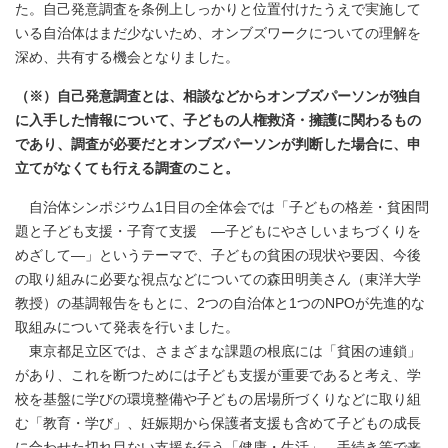
た。自己発意調査を条例上しっかりと位置付けたうえで実施して
いる自治体はまだ少ないため、オンブズワークについての理解を
深め、共有する機会となりました。
（※）自己発意調査とは、相談などからオンブズパーソンが独自
に入手した情報について、子どもの人権救済・擁護に関わるもの
であり、調査が必要だとオンブズパーソンが判断した場合に、申
立てがなくても行える調査のこと。
自治体シンポジウム1日目の全体会では「子どもの格差・貧困問
題と子ども支援・子育て支援 ―子どもにやさしいまちづくりを
めざして―」というテーマで、子どもの貧困の現状や要因、今後
の取り組みに必要な視点などについての森田明美さん（東洋大学
教授）の基調報告をもとに、2つの自治体と1つのNPOが先進的な
取組みについて発表を行いました。
東京都足立区では、さまざまな課題の根底には「貧困の連鎖」
があり、これを断つためには子ども支援が重要であると考え、学
校を基盤に学びの環境整備や子どもの居場所づくりなどに取り組
む「教育・学び」、妊娠期から保護者支援も含めて子どもの成長
に合わせた切れ目ない支援を行う「健康・生活」、手続き等で来