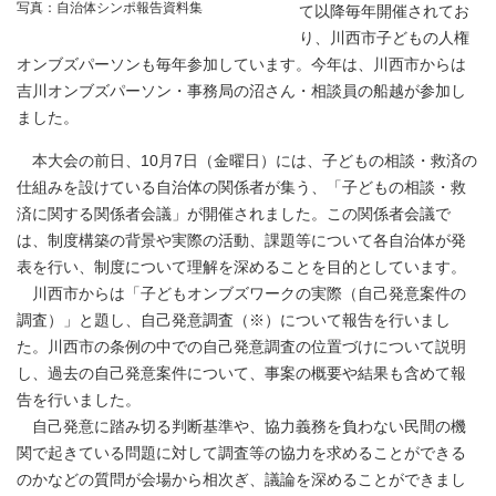
写真：自治体シンポ報告資料集
て以降毎年開催されてお
り、川西市子どもの人権
オンブズパーソンも毎年参加しています。今年は、川西市からは
吉川オンブズパーソン・事務局の沼さん・相談員の船越が参加し
ました。
本大会の前日、10月7日（金曜日）には、子どもの相談・救済の
仕組みを設けている自治体の関係者が集う、「子どもの相談・救
済に関する関係者会議」が開催されました。この関係者会議で
は、制度構築の背景や実際の活動、課題等について各自治体が発
表を行い、制度について理解を深めることを目的としています。
川西市からは「子どもオンブズワークの実際（自己発意案件の
調査）」と題し、自己発意調査（※）について報告を行いまし
た。川西市の条例の中での自己発意調査の位置づけについて説明
し、過去の自己発意案件について、事案の概要や結果も含めて報
告を行いました。
自己発意に踏み切る判断基準や、協力義務を負わない民間の機
関で起きている問題に対して調査等の協力を求めることができる
のかなどの質問が会場から相次ぎ、議論を深めることができまし