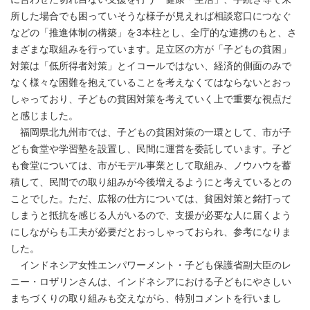
所した場合でも困っていそうな様子が見えれば相談窓口につなぐ
などの「推進体制の構築」を3本柱とし、全庁的な連携のもと、さ
まざまな取組みを行っています。足立区の方が「子どもの貧困」
対策は「低所得者対策」とイコールではない、経済的側面のみで
なく様々な困難を抱えていることを考えなくてはならないとおっ
しゃっており、子どもの貧困対策を考えていく上で重要な視点だ
と感じました。
福岡県北九州市では、子どもの貧困対策の一環として、市が子
ども食堂や学習塾を設置し、民間に運営を委託しています。子ど
も食堂については、市がモデル事業として取組み、ノウハウを蓄
積して、民間での取り組みが今後増えるようにと考えているとの
ことでした。ただ、広報の仕方については、貧困対策と銘打って
しまうと抵抗を感じる人がいるので、支援が必要な人に届くよう
にしながらも工夫が必要だとおっしゃっておられ、参考になりま
した。
インドネシア女性エンパワーメント・子ども保護省副大臣のレ
ニー・ロザリンさんは、インドネシアにおける子どもにやさしい
まちづくりの取り組みも交えながら、特別コメントを行いまし