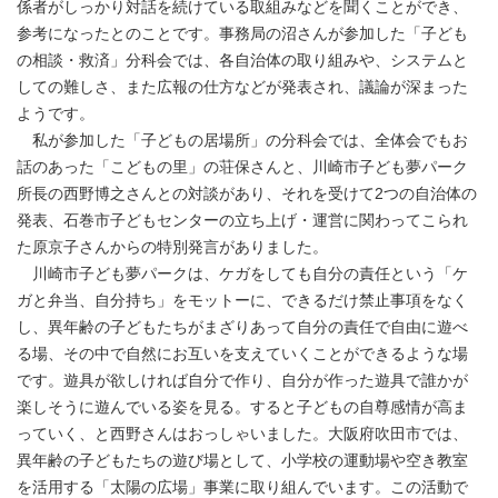
係者がしっかり対話を続けている取組みなどを聞くことができ、
参考になったとのことです。事務局の沼さんが参加した「子ども
の相談・救済」分科会では、各自治体の取り組みや、システムと
しての難しさ、また広報の仕方などが発表され、議論が深まった
ようです。
私が参加した「子どもの居場所」の分科会では、全体会でもお
話のあった「こどもの里」の荘保さんと、川崎市子ども夢パーク
所長の西野博之さんとの対談があり、それを受けて2つの自治体の
発表、石巻市子どもセンターの立ち上げ・運営に関わってこられ
た原京子さんからの特別発言がありました。
川崎市子ども夢パークは、ケガをしても自分の責任という「ケ
ガと弁当、自分持ち」をモットーに、できるだけ禁止事項をなく
し、異年齢の子どもたちがまざりあって自分の責任で自由に遊べ
る場、その中で自然にお互いを支えていくことができるような場
です。遊具が欲しければ自分で作り、自分が作った遊具で誰かが
楽しそうに遊んでいる姿を見る。すると子どもの自尊感情が高ま
っていく、と西野さんはおっしゃいました。大阪府吹田市では、
異年齢の子どもたちの遊び場として、小学校の運動場や空き教室
を活用する「太陽の広場」事業に取り組んでいます。この活動で