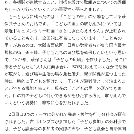
た。各機関が連携すること、指標を設けて取組みについての評価
をしっかり行っていくことの重要性が語られました。
もっとも心に残ったのは、「こどもの里」の活動をしている荘
保共子さんのお話です。「こどもの里」の取り組みについては、
最近ドキュメンタリー映画「さとにきたらええやん」が上映され
ていることもあり、全国的に有名になっています。「こどもの
里」があるのは、大阪市西成区、日雇い労働者らが集う国内最大
規模の街、釜ヶ崎。子どもたちの遊び場を確保したいという思い
で、1977年、荘保さんは「子どもの広場」を作りました。そこに
来る子どもたち1人1人に向き合い、SOSに応えていくなかで活動
が広がり、遊び場や生活の場を兼ね備え、親子関係が煮つまった
時に一時的に子どもを預けたり、子どもが避難所として泊まるこ
とができる機能も備えた、現在の「こどもの里」の形ができまし
た。目の前の子どもに何ができるかをひたすら考え、取り組んで
いくという姿勢に、非常に心を打たれました。
2日目は8つのテーマに分かれて発表・検討を行う分科会が開催
されました。吉川オンブズが参加した「子ども参加」の分科会で
は、子ども議会等の参加者の実際の声や、子ども議会と自治体関