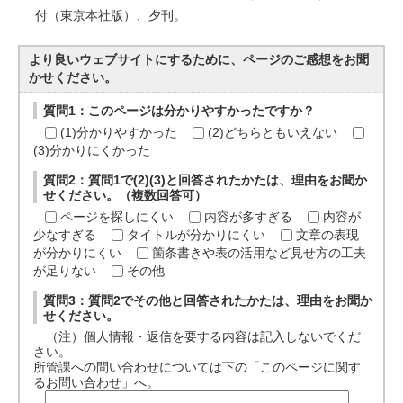
付（東京本社版）、夕刊。
より良いウェブサイトにするために、ページのご感想をお聞
かせください。
質問1：このページは分かりやすかったですか？
(1)分かりやすかった
(2)どちらともいえない
(3)分かりにくかった
質問2：質問1で(2)(3)と回答されたかたは、理由をお聞か
せください。（複数回答可）
ページを探しにくい
内容が多すぎる
内容が
少なすぎる
タイトルが分かりにくい
文章の表現
が分かりにくい
箇条書きや表の活用など見せ方の工夫
が足りない
その他
質問3：質問2でその他と回答されたかたは、理由をお聞か
せください。
（注）個人情報・返信を要する内容は記入しないでくだ
さい。
所管課への問い合わせについては下の「このページに関す
るお問い合わせ」へ。