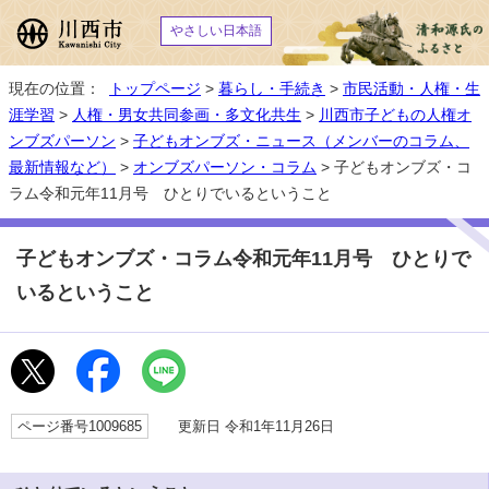
やさしい日本語
現在の位置：
トップページ
>
暮らし・手続き
>
市民活動・人権・生
涯学習
>
人権・男女共同参画・多文化共生
>
川西市子どもの人権オ
ンブズパーソン
>
子どもオンブズ・ニュース（メンバーのコラム、
最新情報など）
>
オンブズパーソン・コラム
> 子どもオンブズ・コ
ラム令和元年11月号 ひとりでいるということ
子どもオンブズ・コラム令和元年11月号 ひとりで
いるということ
ページ番号1009685
更新日 令和1年11月26日