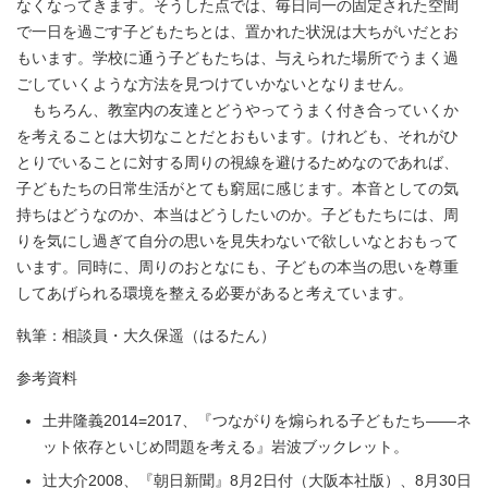
なくなってきます。そうした点では、毎日同一の固定された空間
で一日を過ごす子どもたちとは、置かれた状況は大ちがいだとお
もいます。学校に通う子どもたちは、与えられた場所でうまく過
ごしていくような方法を見つけていかないとなりません。
もちろん、教室内の友達とどうやってうまく付き合っていくか
を考えることは大切なことだとおもいます。けれども、それがひ
とりでいることに対する周りの視線を避けるためなのであれば、
子どもたちの日常生活がとても窮屈に感じます。本音としての気
持ちはどうなのか、本当はどうしたいのか。子どもたちには、周
りを気にし過ぎて自分の思いを見失わないで欲しいなとおもって
います。同時に、周りのおとなにも、子どもの本当の思いを尊重
してあげられる環境を整える必要があると考えています。
執筆：相談員・大久保遥（はるたん）
参考資料
土井隆義2014=2017、『つながりを煽られる子どもたち――ネ
ット依存といじめ問題を考える』岩波ブックレット。
辻大介2008、『朝日新聞』8月2日付（大阪本社版）、8月30日