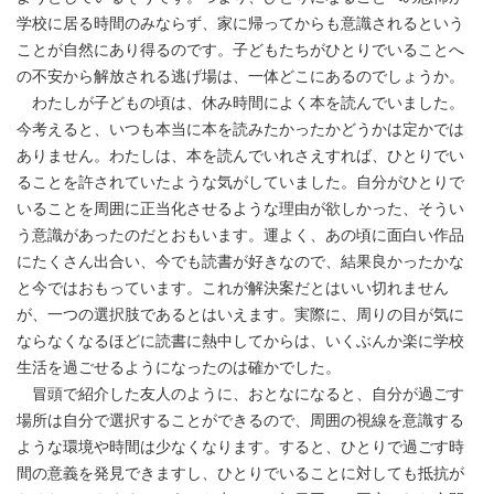
学校に居る時間のみならず、家に帰ってからも意識されるという
ことが自然にあり得るのです。子どもたちがひとりでいることへ
の不安から解放される逃げ場は、一体どこにあるのでしょうか。
わたしが子どもの頃は、休み時間によく本を読んでいました。
今考えると、いつも本当に本を読みたかったかどうかは定かでは
ありません。わたしは、本を読んでいれさえすれば、ひとりでい
ることを許されていたような気がしていました。自分がひとりで
いることを周囲に正当化させるような理由が欲しかった、そうい
う意識があったのだとおもいます。運よく、あの頃に面白い作品
にたくさん出合い、今でも読書が好きなので、結果良かったかな
と今ではおもっています。これが解決案だとはいい切れません
が、一つの選択肢であるとはいえます。実際に、周りの目が気に
ならなくなるほどに読書に熱中してからは、いくぶんか楽に学校
生活を過ごせるようになったのは確かでした。
冒頭で紹介した友人のように、おとなになると、自分が過ごす
場所は自分で選択することができるので、周囲の視線を意識する
ような環境や時間は少なくなります。すると、ひとりで過ごす時
間の意義を発見できますし、ひとりでいることに対しても抵抗が