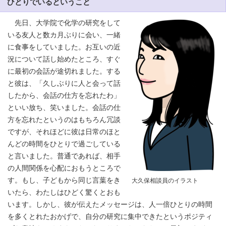
ひとりでいるということ
先日、大学院で化学の研究をして
いる友人と数カ月ぶりに会い、一緒
に食事をしていました。お互いの近
況について話し始めたところ、すぐ
に最初の会話が途切れました。する
と彼は、「久しぶりに人と会って話
したから、会話の仕方を忘れたわ」
といい放ち、笑いました。会話の仕
方を忘れたというのはもちろん冗談
ですが、それほどに彼は日常のほと
んどの時間をひとりで過ごしている
と言いました。普通であれば、相手
の人間関係を心配におもうところで
す。もし、子どもから同じ言葉をき
大久保相談員のイラスト
いたら、わたしはひどく驚くとおも
います。しかし、彼が伝えたメッセージは、人一倍ひとりの時間
を多くとれたおかげで、自分の研究に集中できたというポジティ