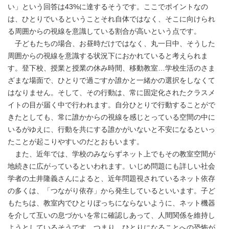
い」という回答は43%に達するそうです。ここでポイントなの
は、ひとりでいるということそれ自体ではなく、そこに向けられ
る周囲からの視線を意識している割合が高いという点です。
子どもたちの場合、お昼時だけではなく、丸一日中、そうした
周囲からの視線を意識する状況下におかれていると考えられま
す。登下校、授業と授業の休み時間、移動教室…学校生活のさま
ざまな場面で、ひとりで過ごすか誰かと一緒かの選択をしなくて
はなりません。そして、その行動は、常に固定化されたクラスメ
イトの目が届く中で行われます。自分ひとりで行動することがで
きたとしても、常に誰かからの視線を感じとっている空間の中に
いるがゆえに、行動を共にする誰かがいないと不安になるといっ
たことが起こりやすいのだとおもいます。
また、近年では、学校のみならずネット上でもその教室空間が
地続きに広がっているといわれます。いじめ問題にも詳しい社会
学者の土井隆義さんによると、近年問題視されているネット依存
の多くは、「つながり依存」から発生しているといいます。子ど
もたちは、教室内でひとりぼっちにならないように、ネット機器
を介して互いの息づかいを常に確認しあって、人間関係を維持し
ようとしているそうです。つまり、ひとりになることへの恐怖が