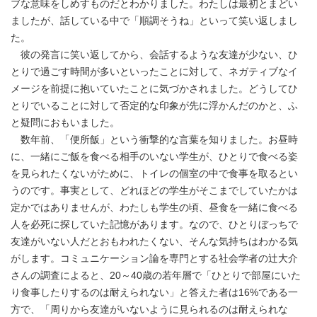
ブな意味をしめすものだとわかりました。わたしは最初とまどい
ましたが、話している中で「順調そうね」といって笑い返しまし
た。
彼の発言に笑い返してから、会話するような友達が少ない、ひ
とりで過ごす時間が多いといったことに対して、ネガティブなイ
メージを前提に抱いていたことに気づかされました。どうしてひ
とりでいることに対して否定的な印象が先に浮かんだのかと、ふ
と疑問におもいました。
数年前、「便所飯」という衝撃的な言葉を知りました。お昼時
に、一緒にご飯を食べる相手のいない学生が、ひとりで食べる姿
を見られたくないがために、トイレの個室の中で食事を取るとい
うのです。事実として、どれほどの学生がそこまでしていたかは
定かではありませんが、わたしも学生の頃、昼食を一緒に食べる
人を必死に探していた記憶があります。なので、ひとりぼっちで
友達がいない人だとおもわれたくない、そんな気持ちはわかる気
がします。コミュニケーション論を専門とする社会学者の辻大介
さんの調査によると、20～40歳の若年層で「ひとりで部屋にいた
り食事したりするのは耐えられない」と答えた者は16%である一
方で、「周りから友達がいないように見られるのは耐えられな