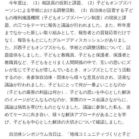
今年度は、（1）相談員の役割と課題、（2）子どもオンブズパ
ーソンによる学校における調整活動、（3）自治体が設置する子ど
もの権利擁護機関（子どもオンブズパーソン制度）の現状と課
題、の三つをテーマに報告と議論が行われました。また、昨年度
までなかった新しい取り組みとして、報告者との質疑応答だけで
なく、報告をもとにしたグループディスカッションがありまし
た。川西子どもオンブズからも、学校との調整活動について、話
題提供をしました。子どもと教職員、子どもと保護者、保護者と
教職員など、子どもをとりまく人間関係の中で、互いの思いにズ
レが生じて子どもが苦しんでいるとき、オンブズとしてどう活動
するのか、各参加自治体・団体から様々な意見が出され、活発な
議論が行われました。子どもにとって何が一番よいことなのか
（子どもの最善の利益は何か）、子どもの思いを中心とした解決
のイメージがどんなものなのか、実際のケース会議さながらに、
議論は熱気を帯びたものとなりました。議論に参加した私も、改
めてケースに向き合い、様々な解決アプローチがあることを学
び、子どもを中心とした解決の大切さについて確認しました。
自治体シンポジウム当日は、「地域コミュニティづくりと子ど