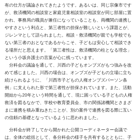
有の仕方が議論されてきたようです。あるいは、同じ宗像市です
が、救済機関の相談室と家庭児童相談室の相談室が同じ部屋に置
かれ、事務局の職員が兼任になっていることも、両機関の連携し
やすさという利点と、第三者性の担保が難しいという課題とが、
ジレンマとして語られました。相談・救済機関が親でも学校でも
ない第三者のおとなであるからこそ、子どもは安心して相談でき
る場所だと思えます。「第三者性は、救済機関の柱となる理念」
という小坂弁護士の言葉が心に残っています。
分科会の議論を通して、川西の子どもオンブズがもつ強みを改
めて感じました。川西の場合は、オンブズが子どもの立場に立ち
続けられるように、「川西市子どもの人権オンブズパーソン条
例」に支えられた形で第三者性が担保されています。また、活動
開始から20年という時間を通して、現に困っている子どもの人権
救済を図るなかで、学校や教育委員会、市の関係諸機関とさまざ
まに連携を積み重ねきたことが、別の案件で連携を図る際に互い
の信頼の基礎となっているように思われました。
分科会が終了してから開かれた公開コーディネーター会議で
は、全体の総括として、各分科会の様子を共有するとともに、子