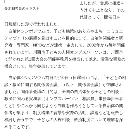
ましたが、台風の接近を
鈴木相談員のイラスト
うけて中止となり、その
代替として、開催日を一
日短縮した形で行われました。
自治体シンポジウムは、子ども施策のあり方やまち・コミュニ
ティづくりの展望を見出すことを目的にして、自治体関係者と研
究者・専門家・NPOなどが連携・協力して、2002年から毎年開催
されています。川西市子どもの人権オンブズパーソンは、川西市
で開かれた第1回大会の開催事務局を担当して以来、貴重な研修の
機会として、毎年参加しています。
自治体シンポジウム前日2月10日（日曜日）には、「子どもの相
談・救済に関する関係者会議」（以下、関係者会議）が開催され
ました。関係者会議の目的は、全国の自治体から子どもの相談・
救済に関わる実務者（オンブズパーソン、相談員、事務局担当者
など）やこれから同じような制度を作ろうとしている自治体の関
係者が集まり、制度構築の背景や実際の活動、課題などを報告し
検討し合う中で、子どもの人権相談・救済制度について理解を深
めることです。