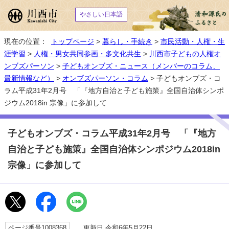
やさしい日本語
現在の位置：
トップページ
>
暮らし・手続き
>
市民活動・人権・生
涯学習
>
人権・男女共同参画・多文化共生
>
川西市子どもの人権オ
ンブズパーソン
>
子どもオンブズ・ニュース（メンバーのコラム、
最新情報など）
>
オンブズパーソン・コラム
> 子どもオンブズ・コ
ラム平成31年2月号 「『地方自治と子ども施策』全国自治体シンポ
ジウム2018in 宗像」に参加して
子どもオンブズ・コラム平成31年2月号 「『地方
自治と子ども施策』全国自治体シンポジウム2018in
宗像」に参加して
ページ番号1008368
更新日 令和6年5月22日