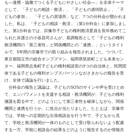
も―連携・協働でつくる子どもにやさしい社会―」を全体テーマ
として、「子どもの相談・救済」、「子どもの虐待防止」、「子
どもの参加」、「子どもの居場所」など、7つの分科会が開かれま
した。私は、「子どもの相談・救済」（第1分科会）に参加しまし
た。第1分科会では、宗像市子どもの権利救済委員を長年務めてこ
られた弁護士の小坂昌司さんが、基調報告として「子どもの権利
救済機関の「第三者性」と関係機関との「連携」」というタイト
ルで、5年間の宗像市での取り組みを報告されました。つづいて、
東京都国立市の総合オンブズマン、福岡県筑前町こども未来セン
ター、福岡県志免町子どもの権利相談室の3つの自治体と、民間団
体である子どもの権利オンブズパーソンながさきからの報告を受
け、全体で議論を行いました。
分科会の報告と議論は、子どものSOSのサインや声を受けとめ
て、エンパワメントを支援する相談・救済機関が、子どもの権利
擁護を図る中で、どのようにして第三者性を確保しながら、関係
機関と連携を行うか、に焦点が当たりました。たとえば、宗像市
では、学校への定期的な出張相談会を行う中で、子どもから見
て、学校と救済機関が一体のものとして受け取られないよう配慮
する一方、学校に相談会の結果をどのように報告するのか情報共