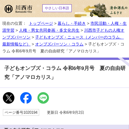
やさしい日本語
現在の位置：
トップページ
>
暮らし・手続き
>
市民活動・人権・生
涯学習
>
人権・男女共同参画・多文化共生
>
川西市子どもの人権オ
ンブズパーソン
>
子どもオンブズ・ニュース（メンバーのコラム、
最新情報など）
>
オンブズパーソン・コラム
> 子どもオンブズ・コ
ラム 令和6年9月号 夏の自由研究「アノマロカリス」
子どもオンブズ・コラム 令和6年9月号 夏の自由研
究「アノマロカリス」
ページ番号1020194
更新日 令和6年9月2日