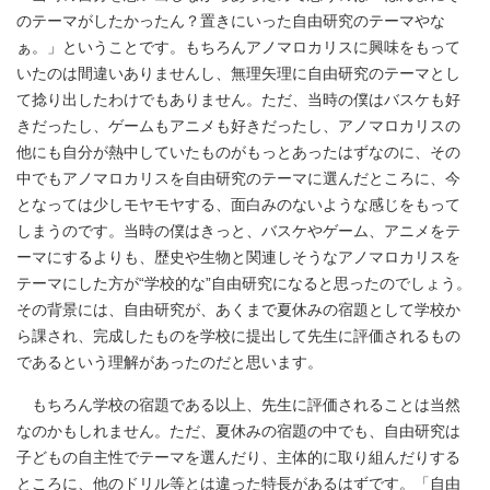
のテーマがしたかったん？置きにいった自由研究のテーマやな
ぁ。」ということです。もちろんアノマロカリスに興味をもって
いたのは間違いありませんし、無理矢理に自由研究のテーマとし
て捻り出したわけでもありません。ただ、当時の僕はバスケも好
きだったし、ゲームもアニメも好きだったし、アノマロカリスの
他にも自分が熱中していたものがもっとあったはずなのに、その
中でもアノマロカリスを自由研究のテーマに選んだところに、今
となっては少しモヤモヤする、面白みのないような感じをもって
しまうのです。当時の僕はきっと、バスケやゲーム、アニメをテ
ーマにするよりも、歴史や生物と関連しそうなアノマロカリスを
テーマにした方が“学校的な”自由研究になると思ったのでしょう。
その背景には、自由研究が、あくまで夏休みの宿題として学校か
ら課され、完成したものを学校に提出して先生に評価されるもの
であるという理解があったのだと思います。
もちろん学校の宿題である以上、先生に評価されることは当然
なのかもしれません。ただ、夏休みの宿題の中でも、自由研究は
子どもの自主性でテーマを選んだり、主体的に取り組んだりする
ところに、他のドリル等とは違った特長があるはずです。「自由