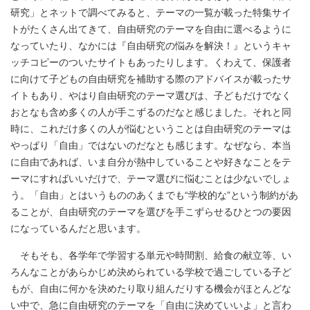
研究」とネットで調べてみると、テーマの一覧が載った特集サイ
トがたくさん出てきて、自由研究のテーマを自由に選べるように
なっていたり、なかには『自由研究の悩みを解決！』というキャ
ッチコピーのついたサイトもあったりします。くわえて、保護者
に向けて子どもの自由研究を補助する際のアドバイスが載ったサ
イトもあり、やはり自由研究のテーマ選びは、子どもだけでなく
おとなも含め多くの人が手こずるのだなと感じました。それと同
時に、これだけ多くの人が悩むということは自由研究のテーマは
やっぱり「自由」ではないのだなとも感じます。なぜなら、本当
に自由であれば、いま自分が熱中していることや好きなことをテ
ーマにすればいいだけで、テーマ選びに悩むことは少ないでしょ
う。「自由」とはいうもののあくまでも“学校的な”という制約があ
ることが、自由研究のテーマを選びを手こずらせるひとつの要因
になっているんだと思います。
そもそも、各学年で学習する単元や時間割、給食の献立等、い
ろんなことがあらかじめ決められている学校で過ごしている子ど
もが、自由に何かを決めたり取り組んだりする機会がほとんどな
い中で、急に自由研究のテーマを「自由に決めていいよ」と言わ