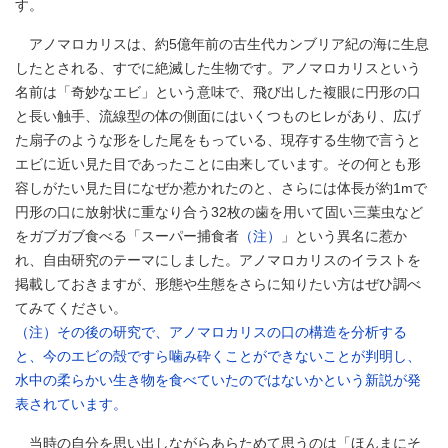
す。
アノマロカリスは、約5億年前の古生代カンブリア紀の海に生息
したとされる、すでに絶滅した生物です。アノマロカリスという
名前は「奇妙なエビ」という意味で、飛び出した複眼に円形の口
と長い触手、流線型の体の側面にはいくつものヒレがあり、広げ
た扇子のような形をした尾をもっている、現存する生物で言うと
エビに近い見た目であったことに由来しています。その何とも形
容しがたい見た目になぜか惹かれたのと、さらには体長が約1mで
円形の口に放射状に重なり合う32枚の歯を用いて固い三葉虫など
をガブガブ食べる「スーパー捕食者
（注）
」という異名に惹か
れ、自由研究のテーマにしました。アノマロカリスのイラストを
掲載しておきますが、形態や生態をさらに知りたい方はぜひ調べ
てみてください。
（注）その後の研究で、アノマロカリスの口の構造を分析する
と、今のエビの殻ですら噛み砕くことができないことが判明し、
水中の柔らかい生き物を食べていたのではないかという新説が発
表されています。
当時の自分を思い出しながらあらためて思うのは「ほんまにそ