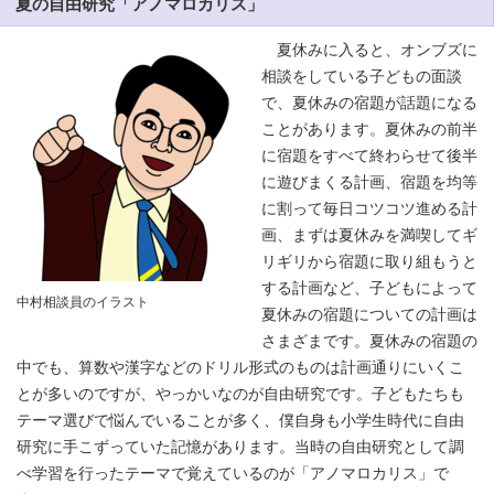
夏の自由研究「アノマロカリス」
夏休みに入ると、オンブズに
相談をしている子どもの面談
で、夏休みの宿題が話題になる
ことがあります。夏休みの前半
に宿題をすべて終わらせて後半
に遊びまくる計画、宿題を均等
に割って毎日コツコツ進める計
画、まずは夏休みを満喫してギ
リギリから宿題に取り組もうと
する計画など、子どもによって
中村相談員のイラスト
夏休みの宿題についての計画は
さまざまです。夏休みの宿題の
中でも、算数や漢字などのドリル形式のものは計画通りにいくこ
とが多いのですが、やっかいなのが自由研究です。子どもたちも
テーマ選びで悩んでいることが多く、僕自身も小学生時代に自由
研究に手こずっていた記憶があります。当時の自由研究として調
べ学習を行ったテーマで覚えているのが「アノマロカリス」で