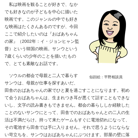
私は映画を観ることが好きで、なか
でも好きなのが子どもを中心に描いた
映画です。このジャンルの中でも好き
な映画はたくさんあるのですが、今回
ここで紹介したいのは『おばあちゃん
の家』（2002年：イ・ジョンヒャン監
督）という韓国の映画。サンウという
7歳くらいの少年のことを描いたもの
で、とても素敵なお話です。
ソウルの都会で母親と二人で暮らす
似顔絵：平野相談員
サンウは、母親が仕事を探すあいだ、
田舎のおばあちゃんの家でひと夏を過ごすことになります。初め
て会うおばあちゃんは、生まれつき耳が悪くて話すこともできな
いし、文字の読み書きもできません。都会の暮らししか経験した
ことのないサンウにとって、田舎でのおばあちゃんとの二人の生
活は不満だらけ。持って来たゲームもすぐに電池切れになって、
その電池すら田舎では手に入りません。それで思うようにならな
い苛立ちを、サンウはおばあちゃんにぶつけます。部屋の壁に落