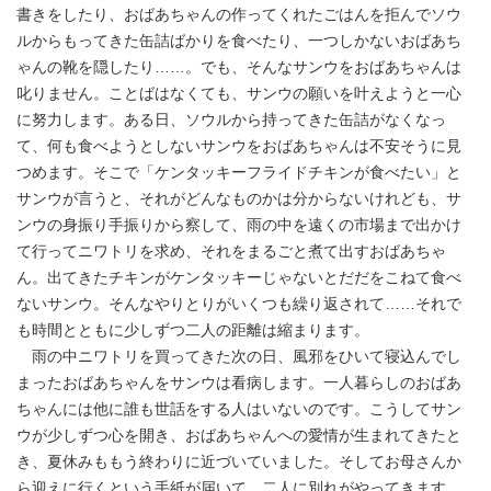
書きをしたり、おばあちゃんの作ってくれたごはんを拒んでソウ
ルからもってきた缶詰ばかりを食べたり、一つしかないおばあち
ゃんの靴を隠したり……。でも、そんなサンウをおばあちゃんは
叱りません。ことばはなくても、サンウの願いを叶えようと一心
に努力します。ある日、ソウルから持ってきた缶詰がなくなっ
て、何も食べようとしないサンウをおばあちゃんは不安そうに見
つめます。そこで「ケンタッキーフライドチキンが食べたい」と
サンウが言うと、それがどんなものかは分からないけれども、サ
ンウの身振り手振りから察して、雨の中を遠くの市場まで出かけ
て行ってニワトリを求め、それをまるごと煮て出すおばあちゃ
ん。出てきたチキンがケンタッキーじゃないとだだをこねて食べ
ないサンウ。そんなやりとりがいくつも繰り返されて……それで
も時間とともに少しずつ二人の距離は縮まります。
雨の中ニワトリを買ってきた次の日、風邪をひいて寝込んでし
まったおばあちゃんをサンウは看病します。一人暮らしのおばあ
ちゃんには他に誰も世話をする人はいないのです。こうしてサン
ウが少しずつ心を開き、おばあちゃんへの愛情が生まれてきたと
き、夏休みももう終わりに近づいていました。そしてお母さんか
ら迎えに行くという手紙が届いて、二人に別れがやってきます。