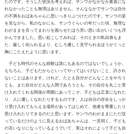
たのです。そうした状況を考えれば、サンウがなかなか素直にな
れなかったことも無理はありません。そんななかでサンウは自分
の不満をおばあちゃんに思いっきりぶつけたのです。サンウの姿
を見ながら、私のなかにも、サンウぐらいの年だった頃、無理な
わがままを言ってまわりを困らせたほろ苦い思い出がいくつも浮
かんできました。思い起こしてみれば、そのときの私自身もま
た、厳しく叱られるより、むしろ優しく見守られるほうがぐっと
胸にこたえたように思います。
子ども時代のそんな経験は誰にもあるのではないでしょうか。
もちろん、子どもだからといってやってはいけないこと、許され
ないことはあります。けれど、たとえ自分がどんなことをやろう
とも、また自分がどんな人間であろうとも、その自分を丸ごと受
け入れてくれる関係が周囲にあってこそ、子どもは正直になれた
り、人に優しくなれたりするものです。人は自分の存在をしっか
り受け入れてもらえる場所があってはじめて、他者を尊重したり
受け入れたりできるのだと思います。サンウのわがままにただ従
っているだけのように見えるおばあちゃんは、一見弱く、子ども
の言いなりになっているようでいて、実はそれによって子ども自