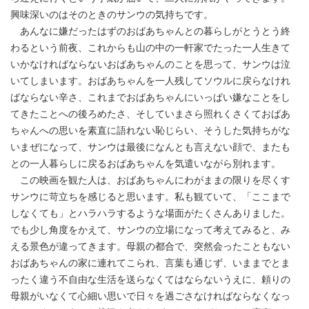
興味深いのはそのときのサンウの気持ちです。
あんなに嫌だったはずのおばあちゃんとの暮らしがとうとう終
わるという前夜、これからも山の中の一軒家でたった一人生きて
いかなければならないおばあちゃんのことを思って、サンウは泣
いてしまいます。おばあちゃんを一人残してソウルに戻らなけれ
ばならない辛さ、これまでおばあちゃんにいっぱい嫌なことをし
てきたことへの後ろめたさ、そしていまさら照れくさくておばあ
ちゃんへの思いを素直に語れない恥じらい、そうした気持ちがな
いまぜになって、サンウは最後になんとも言えない顔で、またも
との一人暮らしに戻るおばあちゃんを気遣いながら別れます。
この映画を観た人は、おばあちゃんにわがままの限りを尽くす
サンウに苛立ちを感じると思います。私も観ていて、「ここまで
しなくても」とハラハラするような場面がたくさんありました。
でも少し角度をかえて、サンウの立場になって考えてみると、み
える景色が違ってきます。母親の都合で、突然会ったこともない
おばあちゃんの家に連れてこられ、言葉も通じず、いままでとま
ったく違う不自由な生活を送らなくてはならないうえに、頼りの
母親がいなくて心細い思いで日々を過ごさなければならなくなっ