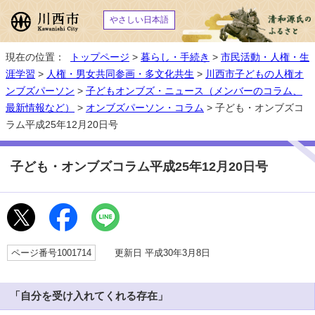
やさしい日本語
現在の位置：
トップページ
>
暮らし・手続き
>
市民活動・人権・生
涯学習
>
人権・男女共同参画・多文化共生
>
川西市子どもの人権オ
ンブズパーソン
>
子どもオンブズ・ニュース（メンバーのコラム、
最新情報など）
>
オンブズパーソン・コラム
> 子ども・オンブズコ
ラム平成25年12月20日号
子ども・オンブズコラム平成25年12月20日号
ページ番号1001714
更新日 平成30年3月8日
「自分を受け入れてくれる存在」