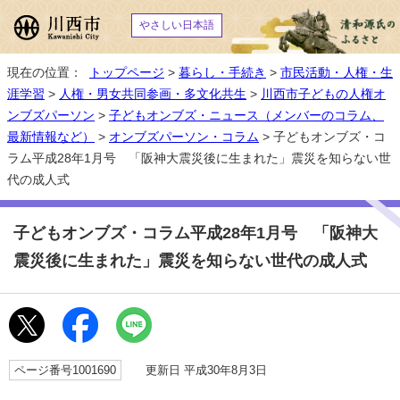
やさしい日本語
現在の位置：
トップページ
>
暮らし・手続き
>
市民活動・人権・生
涯学習
>
人権・男女共同参画・多文化共生
>
川西市子どもの人権オ
ンブズパーソン
>
子どもオンブズ・ニュース（メンバーのコラム、
最新情報など）
>
オンブズパーソン・コラム
> 子どもオンブズ・コ
ラム平成28年1月号 「阪神大震災後に生まれた」震災を知らない世
代の成人式
子どもオンブズ・コラム平成28年1月号 「阪神大
震災後に生まれた」震災を知らない世代の成人式
ページ番号1001690
更新日 平成30年8月3日