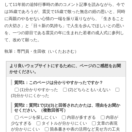
して11年前の追悼行事時の弟のコメント記事を読みながら、今で
は35歳であろうが、震災で15歳で散った無念の姪の思いと、同時
に両親のやるせない心情の一端を振り返りながら、「生きること
の大切さ」と「日々新の気持ち」で人生を歩んでほしいとの思い
を、一つの節目である震災の年に生まれた若者の成人式に参列し
て、改めて願った。
執筆：専門員・生田收（いくたおさむ）
より良いウェブサイトにするために、ページのご感想をお聞
かせください。
質問1：このページは分かりやすかったですか？
(1)分かりやすかった
(2)どちらともいえない
(3)分かりにくかった
質問2：質問1で(2)(3)と回答されたかたは、理由をお聞か
せください。（複数回答可）
ページを探しにくい
内容が多すぎる
内容が
少なすぎる
タイトルが分かりにくい
文章の表現
が分かりにくい
箇条書きや表の活用など見せ方の工夫