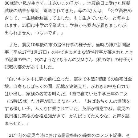
80歳近い私が生きて、末永いこの子が」。地震前日に受けた模擬
試験の結果が最近、返送されてきた。母のJさんは、「公立高校め
ざして、一生懸命勉強してました。もし生きていたら、と悔やま
れます。13日は中学の卒業式で、学校から案内が届きましたが、
出られません。つらいです。』
また、震災10年後の市の追悼行事の様子が、当時の神戸新聞記
事（平成17年1月17日）の中でさまざまな追悼行事が催されたとき
の記事の中に、次のようなYちゃんの父Mさん（私の弟）の様子が
記載の部分がありました。
『白いキクを手に碑の前に立った。震災で木造2階建ての自宅は全
壊。自身もしばらくの間、記憶が途絶えた。がれきの中を自力で
はい出し、家族の名前を叫んだ。1階で寝ていた中学三年の二女
（当時15歳）だけ声が聞こえなかった。「おばあちゃんの世話を
する優しい子。みんなに愛されていた。英語が得意でね。震災の
数日後に英検の合格通知がきて、がんばってたんやな」と声を詰
まらせた。』
21年前の震災当時における慰霊祭時の義妹のコメント記事、そ