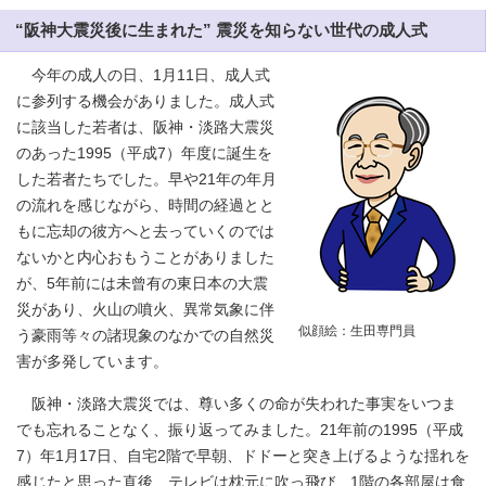
“阪神大震災後に生まれた” 震災を知らない世代の成人式
今年の成人の日、1月11日、成人式
に参列する機会がありました。成人式
に該当した若者は、阪神・淡路大震災
のあった1995（平成7）年度に誕生を
した若者たちでした。早や21年の年月
の流れを感じながら、時間の経過とと
もに忘却の彼方へと去っていくのでは
ないかと内心おもうことがありました
が、5年前には未曾有の東日本の大震
災があり、火山の噴火、異常気象に伴
似顔絵：生田専門員
う豪雨等々の諸現象のなかでの自然災
害が多発しています。
阪神・淡路大震災では、尊い多くの命が失われた事実をいつま
でも忘れることなく、振り返ってみました。21年前の1995（平成
7）年1月17日、自宅2階で早朝、ドドーと突き上げるような揺れを
感じたと思った直後、テレビは枕元に吹っ飛び、1階の各部屋は食