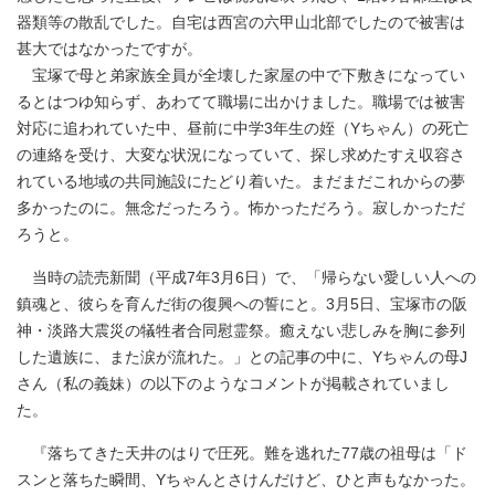
器類等の散乱でした。自宅は西宮の六甲山北部でしたので被害は
甚大ではなかったですが。
宝塚で母と弟家族全員が全壊した家屋の中で下敷きになってい
るとはつゆ知らず、あわてて職場に出かけました。職場では被害
対応に追われていた中、昼前に中学3年生の姪（Yちゃん）の死亡
の連絡を受け、大変な状況になっていて、探し求めたすえ収容さ
れている地域の共同施設にたどり着いた。まだまだこれからの夢
多かったのに。無念だったろう。怖かっただろう。寂しかっただ
ろうと。
当時の読売新聞（平成7年3月6日）で、「帰らない愛しい人への
鎮魂と、彼らを育んだ街の復興への誓にと。3月5日、宝塚市の阪
神・淡路大震災の犠牲者合同慰霊祭。癒えない悲しみを胸に参列
した遺族に、また涙が流れた。」との記事の中に、Yちゃんの母J
さん（私の義妹）の以下のようなコメントが掲載されていまし
た。
『落ちてきた天井のはりで圧死。難を逃れた77歳の祖母は「ド
スンと落ちた瞬間、Yちゃんとさけんだけど、ひと声もなかった。