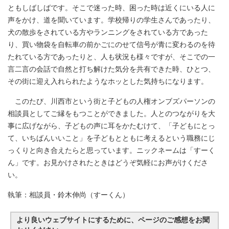
ともしばしばです。そこで迷った時、困った時は近くにいる人に
声をかけ、道を聞いています。学校帰りの学生さんであったり、
犬の散歩をされている方やランニングをされている方であった
り、買い物袋を自転車の前かごにのせて信号が青に変わるのを待
たれている方であったりと、人も状況も様々ですが、そこでの一
言二言の会話で自然と打ち解けた気分を共有できた時、ひとつ、
その街に迎え入れられたようなホッとした気持ちになります。
このたび、川西市という街と子どもの人権オンブズパーソンの
相談員としてご縁をもつことができました。人とのつながりを大
事に広げながら、子どもの声に耳をかたむけて、「子どもにとっ
て、いちばんいいこと」を子どもとともに考えるという職務にじ
っくりと向き合えたらと思っています。ニックネームは「すーく
ん」です。お見かけされたときはどうぞ気軽にお声がけくださ
い。
執筆：相談員・鈴木伸尚（すーくん）
より良いウェブサイトにするために、ページのご感想をお聞