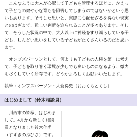
こんなふうに大人が心配して子どもを管理するほどに、かえっ
て子どもの健やかな育ちを阻害してしまうのではないかという思
いもあります。そうした思いと、実際に心配せざるを得ない現実
とのはざまで、難しい判断を迫られることが多々あります。そし
て、そうした状況の中で、大人以上に神経をすり減らしている子
ども、しんどい思いをしている子どもがたくさんいるのだと思い
ます。
オンブズパーソンとして、何よりも子どもの人権を第一に考え
て、子どもを取り巻く環境が少しでも良いものになるよう、微力
を尽くしていく所存です。どうかよろしくお願いいたします。
執筆：オンブズパーソン・大倉得史（おおくらとくし）
はじめまして（鈴木相談員）
川西市の皆様、はじめま
して。4月から新しく相談
員となりました鈴木伸尚
（すずきのぶひさ）です。