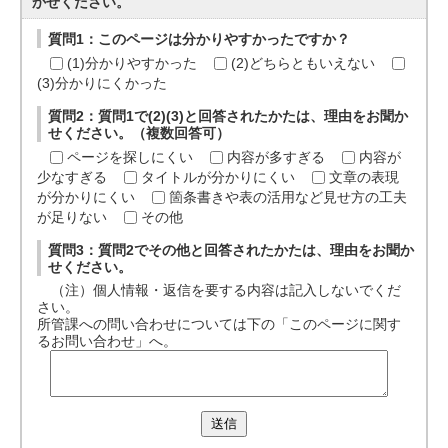
かせください。
質問1：このページは分かりやすかったですか？
(1)分かりやすかった
(2)どちらともいえない
(3)分かりにくかった
質問2：質問1で(2)(3)と回答されたかたは、理由をお聞か
せください。（複数回答可）
ページを探しにくい
内容が多すぎる
内容が
少なすぎる
タイトルが分かりにくい
文章の表現
が分かりにくい
箇条書きや表の活用など見せ方の工夫
が足りない
その他
質問3：質問2でその他と回答されたかたは、理由をお聞か
せください。
（注）個人情報・返信を要する内容は記入しないでくだ
さい。
所管課への問い合わせについては下の「このページに関す
るお問い合わせ」へ。
送信