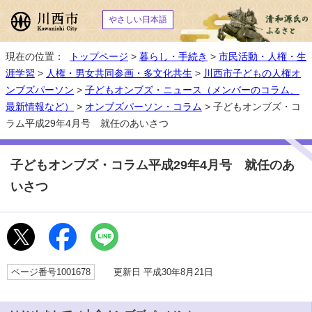
やさしい日本語
現在の位置：
トップページ
>
暮らし・手続き
>
市民活動・人権・生
涯学習
>
人権・男女共同参画・多文化共生
>
川西市子どもの人権オ
ンブズパーソン
>
子どもオンブズ・ニュース（メンバーのコラム、
最新情報など）
>
オンブズパーソン・コラム
> 子どもオンブズ・コ
ラム平成29年4月号 就任のあいさつ
子どもオンブズ・コラム平成29年4月号 就任のあ
いさつ
ページ番号1001678
更新日 平成30年8月21日