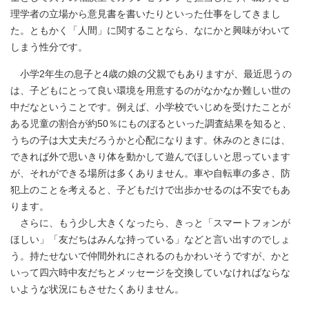
理学者の立場から意見書を書いたりといった仕事をしてきまし
た。ともかく「人間」に関することなら、なにかと興味がわいて
しまう性分です。
小学2年生の息子と4歳の娘の父親でもありますが、最近思うの
は、子どもにとって良い環境を用意するのがなかなか難しい世の
中だなということです。例えば、小学校でいじめを受けたことが
ある児童の割合が約50％にものぼるといった調査結果を知ると、
うちの子は大丈夫だろうかと心配になります。休みのときには、
できれば外で思いきり体を動かして遊んでほしいと思っています
が、それができる場所は多くありません。車や自転車の多さ、防
犯上のことを考えると、子どもだけで出歩かせるのは不安でもあ
ります。
さらに、もう少し大きくなったら、きっと「スマートフォンが
ほしい」「友だちはみんな持っている」などと言い出すのでしょ
う。持たせないで仲間外れにされるのもかわいそうですが、かと
いって四六時中友だちとメッセージを交換していなければならな
いような状況にもさせたくありません。