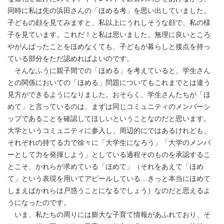
同時に私は先の浜田さんの「ほめる考」を思い出していました。
子どもの顔を見てみますと、私以上にうれしそうな顔で、私の様
子を見ています。これだ！と私は思いました。無理に良いところ
やがんばったことをほめなくても、子どもが暮らしと接点を持っ
ている部分をただ認めればよいのです。
そんなふうに親子間での「ほめる」を考えていると、学生さん
との関係においての「ほめる」問題についてもこれまでとは違う
見方ができるようになりました。おそらく、学生さんたちが「ほ
めて」と言っているのは、まずは同じコミュニティのメンバーシ
ップであることを確認してほしいということなのだと思います。
大学というコミュニティに参入し、周辺的にではあるけれども、
それぞれの持てる力で徐々に「大学生になろう」「大学のメンバ
ーとして力を発揮しよう」としている過程そのものを承認するこ
とこそ、かれらが求めている「ほめて」（それをあえて「ほめ
て」という表現を用いてアピールしている…きっと本当にほめて
しまえばかれらは戸惑うことになるでしょう）なのだと思えるよ
うになったのです。
いま、私たちの周りには膨大な子育て情報があふれており、そ