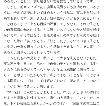
めるということは、切り離せない営みになっているようです。
しかし、前オンブズである浜田寿美男さんも指摘されているよ
うに、子育て環境においてほめるという行為は、実は不自然な行
為でもあります。浜田さんは、親や教師が子どもをほめるという
ことはあくまで「上から目線の評価」でしかなく、それで子ども
の自尊感情に働きかけることは難しいのではないかと疑問を投げ
かけます。そうではなく、普段の暮らしの中で子どもの力が助け
になった際に「ありがとう」「助かったよ」というべき（子ども
に生活の一翼を担っているという感覚を与えることこそ大事）で
あると浜田さんはおっしゃっています。
こうしたものの見方は、私にとって大きな支えとなりました。
実は私自身、日々の生活の中で自分の子どもや関わっている学生
さんをほめるのがとてもむずかしいなぁ（結果的に怒ってばか
り？）と感じていたからです。私ができないことを怒ってばかり
いる問題についてはここでは置いておいて、ほめることについて
もう少し考えてみたいと思います。
つい先日、こんなことがありました。私は、久しぶりの休日で
たまった家事を片付けるべく、家中の大掃除をしていました。当
然、トイレ掃除にも取りかかったのですが、（経験者の方にはご