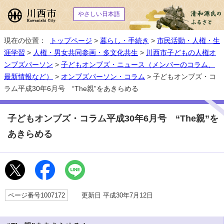
やさしい日本語
現在の位置：
トップページ
>
暮らし・手続き
>
市民活動・人権・生
涯学習
>
人権・男女共同参画・多文化共生
>
川西市子どもの人権オ
ンブズパーソン
>
子どもオンブズ・ニュース（メンバーのコラム、
最新情報など）
>
オンブズパーソン・コラム
> 子どもオンブズ・コ
ラム平成30年6月号 “The親”をあきらめる
子どもオンブズ・コラム平成30年6月号 “The親”を
あきらめる
ページ番号1007172
更新日 平成30年7月12日