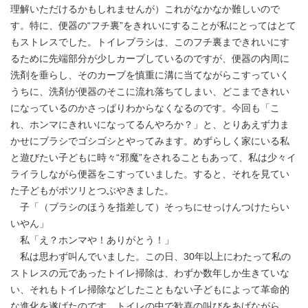
理解いただけるかもしれませんが）これがなかなか難しいので
す。特に、便器の“フチ裏”をきれいにすることが私にとってはとて
もストレスでした。トイレブラシは、このフチ裏まできれいにす
るために先端部分が少しカーブしているのですが、便器の内周に
洗剤を垂らし、そのカーブを慎重に溝に当てながらこすっていく
うちに、洗剤が便器のそこに流れ落ちてしまい、どこまできれい
になっているのかさっぱりわからなくなるのです。今回も「こ
れ、ホンマにきれいになってるんやろか？」と、とりあえず力ま
かせにブラシでゴシゴシとやってみます。めずらしく家にいる私
と遊びたい子どもに時々“邪魔”をされることもあって、私は少々イ
ライラしながら便器をこすっていました。すると、それを見てい
た子どもがポツリとつぶやきました。
子「（ブラシのほうを指差して）そっちにせっけんつけたらい
いやん」
私「え？ホンマや！ありがとう！」
私は思わず叫んでいました。この日、30年以上にわたって私の
ストレスの元であったトイレ掃除は、わずか数年しか生きていな
い、それもトイレ掃除などしたこともない子どもによって革命的
な進化を遂げたのです。トイレの中で歓喜の叫びをあげながら、