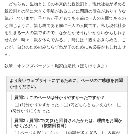
どちらも、生物としての本来的な親役割と、現代社会が求める
親役割との間に大きく乖離があることに問題の所在がありそうな
気がしています。子どもが子どもである前に一人の人間であるの
と同じように、親も親である前に一人の人間です。私も現代社会
を生きる一人の親ですので、なかなかそうはいかないかもしれま
せんが、時々「親を休んでみる」、時には「親をあきらめる」こ
とが、自分のためのみならずわが子のためにも必要かもしれませ
ん。
執筆：オンブズパーソン・堀家由妃代（ほりけゆきよ）
より良いウェブサイトにするために、ページのご感想をお聞
かせください。
質問1：このページは分かりやすかったですか？
(1)分かりやすかった
(2)どちらともいえない
(3)分かりにくかった
質問2：質問1で(2)(3)と回答されたかたは、理由をお聞か
せください。（複数回答可）
ページを探しにくい
内容が多すぎる
内容が