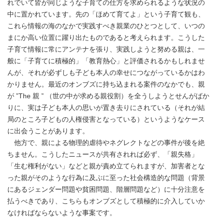
れでいて皆が同じような子育ての仕方を求められるような状況の
中に置かれています。先の「ほめて育てよ」という子育て観も、
これら情報の海のなかで実践すべき親業のひとつとして、いつの
まにか高い位置に躍り出たものであると考えられます。こうした
子育て情報に常にアンテナを張り、実践しようと努める親は、一
般に「子育てに積極的」「教育熱心」と評価されるかもしれませ
んが、それが必ずしも子ども本人の幸せにつながっているかはわ
かりません。最近のオンブズに持ち込まれる案件のなかでも、親
が ”The 親 ” （世の中が求める親役割）を全うしようとせんがばか
りに、実は子ども本人の思いが置き去りにされている（それが結
局のところ子どもの人権侵害となっている）というようなケース
に出会うことがあります。
他方で、親による物理的虐待やネグレクトなどの事件が後を絶
ちません。こうしたニュースが共有されれば必ず、「親失格」
「生む権利がない」などと親が責め立てられますが、加害者とな
った親がそのような行為に及ぶに至った社会構造的な問題（背景
にあるジェンダー問題や貧困問題、階層問題など）に十分注意を
払うべきであり、こちらもオンブズとして積極的に介入していか
なければならないような事案です。