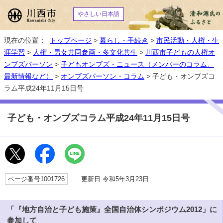
やさしい日本語
現在の位置：
トップページ
>
暮らし・手続き
>
市民活動・人権・生
涯学習
>
人権・男女共同参画・多文化共生
>
川西市子どもの人権オ
ンブズパーソン
>
子どもオンブズ・ニュース（メンバーのコラム、
最新情報など）
>
オンブズパーソン・コラム
> 子ども・オンブズコ
ラム平成24年11月15日号
子ども・オンブズコラム平成24年11月15日号
ページ番号1001726
更新日 令和5年3月23日
「『地方自治と子ども施策』全国自治体シンポジウム2012」に
参加して