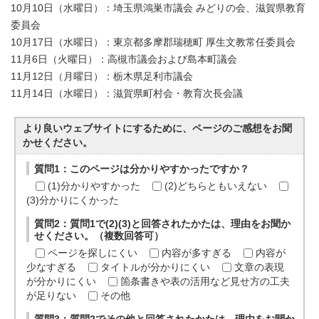
10月10日（水曜日）：埼玉県鴻巣市議会 みどりの会、滋賀県教育
委員会
10月17日（水曜日）：東京都多摩郡瑞穂町 厚生文教常任委員会
11月6日（火曜日）：高槻市議会および島本町議会
11月12日（月曜日）：栃木県足利市議会
11月14日（水曜日）：滋賀県町村会・教育次長会議
より良いウェブサイトにするために、ページのご感想をお聞
かせください。
質問1：このページは分かりやすかったですか？
(1)分かりやすかった
(2)どちらともいえない
(3)分かりにくかった
質問2：質問1で(2)(3)と回答されたかたは、理由をお聞か
せください。（複数回答可）
ページを探しにくい
内容が多すぎる
内容が
少なすぎる
タイトルが分かりにくい
文章の表現
が分かりにくい
箇条書きや表の活用など見せ方の工夫
が足りない
その他