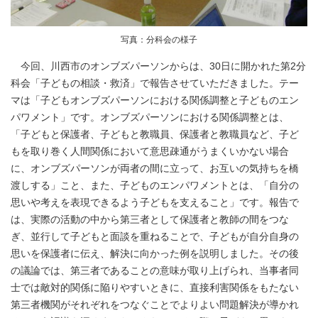
写真：分科会の様子
今回、川西市のオンブズパーソンからは、30日に開かれた第2分
科会「子どもの相談・救済」で報告させていただきました。テー
マは「子どもオンブズパーソンにおける関係調整と子どものエン
パワメント」です。オンブズパーソンにおける関係調整とは、
「子どもと保護者、子どもと教職員、保護者と教職員など、子ど
もを取り巻く人間関係において意思疎通がうまくいかない場合
に、オンブズパーソンが両者の間に立って、お互いの気持ちを橋
渡しする」こと、また、子どものエンパワメントとは、「自分の
思いや考えを表現できるよう子どもを支えること」です。報告で
は、実際の活動の中から第三者として保護者と教師の間をつな
ぎ、並行して子どもと面談を重ねることで、子どもが自分自身の
思いを保護者に伝え、解決に向かった例を説明しました。その後
の議論では、第三者であることの意味が取り上げられ、当事者同
士では敵対的関係に陥りやすいときに、直接利害関係をもたない
第三者機関がそれぞれをつなぐことでよりよい問題解決が導かれ