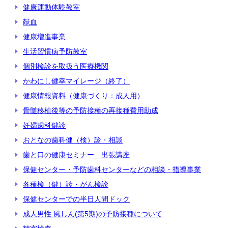
健康運動体験教室
献血
健康増進事業
生活習慣病予防教室
個別検診を取扱う医療機関
かわにし健幸マイレージ（終了）
健康情報資料（健康づくり：成人用）
骨髄移植後等の予防接種の再接種費用助成
妊婦歯科健診
おとなの歯科健（検）診・相談
歯と口の健康セミナー 出張講座
保健センター・予防歯科センターなどの相談・指導事業
各種検（健）診・がん検診
保健センターでの半日人間ドック
成人男性 風しん(第5期)の予防接種について