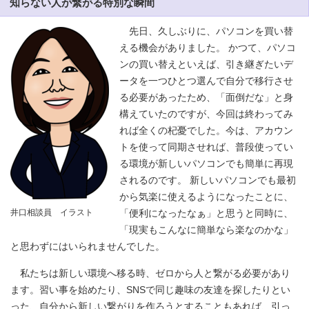
知らない人が繋がる特別な瞬間
先日、久しぶりに、パソコンを買い替
える機会がありました。 かつて、パソコ
ンの買い替えといえば、引き継ぎたいデ
ータを一つひとつ選んで自分で移行させ
る必要があったため、「面倒だな」と身
構えていたのですが、今回は終わってみ
れば全くの杞憂でした。今は、アカウン
トを使って同期させれば、普段使ってい
る環境が新しいパソコンでも簡単に再現
されるのです。 新しいパソコンでも最初
から気楽に使えるようになったことに、
井口相談員 イラスト
「便利になったなぁ」と思うと同時に、
「現実もこんなに簡単なら楽なのかな」
と思わずにはいられませんでした。
私たちは新しい環境へ移る時、ゼロから人と繋がる必要があり
ます。習い事を始めたり、SNSで同じ趣味の友達を探したりとい
った、自分から新しい繋がりを作ろうとすることもあれば、引っ