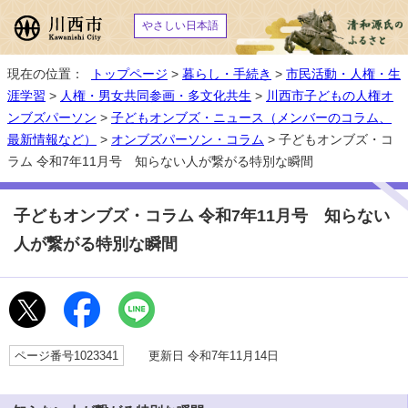
やさしい日本語
現在の位置：
トップページ
>
暮らし・手続き
>
市民活動・人権・生
涯学習
>
人権・男女共同参画・多文化共生
>
川西市子どもの人権オ
ンブズパーソン
>
子どもオンブズ・ニュース（メンバーのコラム、
最新情報など）
>
オンブズパーソン・コラム
> 子どもオンブズ・コ
ラム 令和7年11月号 知らない人が繋がる特別な瞬間
子どもオンブズ・コラム 令和7年11月号 知らない
人が繋がる特別な瞬間
ページ番号1023341
更新日 令和7年11月14日