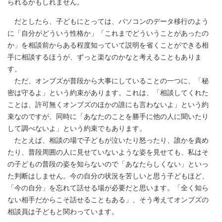
られるかもしれません。
だとしたら、子どもにとっては、パソコンのデータ移行のよう
に「自分がどういう性格か」「これまでどういうことがあったの
か」を相談前からある程度知っていて説明を省くことができる相
手に相談するほうが、ずっと楽なのかなと考えることもありま
す。
ただ、オンブズが普段から大事にしていることの一つに、「秘
密は守るよ」という約束があります。これは、「相談してくれた
ことは、許可無くオンブズのほかの誰にも言わないよ」という約
束なのですが、同時に「あなたのことを勝手に他の人に聞いたり
して調べないよ」という約束でもあります。
たとえば、相談の場で子どもが泣いたり怒ったり、誰かを責め
たり、普段周囲の人に見せていないような姿を見せても、私はそ
の子どもの普段の姿を知らないので「あなたらしくない」といっ
た判断はしません。今の自分の状況を苦しいと思う子どもほど、
「今の自分」を忘れて話せる場が必要だと思います。「全く知ら
ない相手だからこそ話せることもある」、そう考えてオンブズの
相談員は子どもと関わっています。