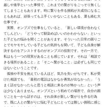
越しや進学といった事情で、これまでの繋がりをごっそり無くし
てしまうこともあります。時に繋りを作る挑戦が大成功になるこ
ともあれば、頑張っても上手くいかないこともある、運も絡む大
仕事です。
実際、オンブズで仕事をしていると、「新しい環境が合わなく
てしんどい」「どうやって馴染めばいいのかわからない」といっ
た子どもの悩みを聞くことがあります。そういった日常の困りご
とでモヤモヤしている子どもの気持ちを聞いて、子ども自身が解
決するのをアシストするのがオンブズの役割です。その一方で、
私はもう一つの現実があることも感じています。それは「相談で
きる場所があること」と「そこへ繋がること」は必ずしも同じで
はないということです。
孤独や不安を抱えている人ほど、気力を失いがちです。私が受
けた相談でも、「最初の電話はなかなか勇気が出なかった」「う
まく話せなかったらと思うと相談に来るのが怖かった」という声
は少なくありません。オンブズという初めての場所で、自分の困
りごとを一から話すのは、それ自体が新しい繋がりを作る行為
で、既に人との繋がりに悩む子どもにとっては難しい挑戦に感じ