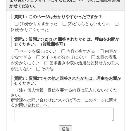
より良いウェブサイトにするために、ページのご感想をお聞
かせください。
質問1：このページは分かりやすかったですか？
(1)分かりやすかった
(2)どちらともいえない
(3)分かりにくかった
質問2：質問1で(2)(3)と回答されたかたは、理由をお聞か
せください。（複数回答可）
ページを探しにくい
内容が多すぎる
内容が
少なすぎる
タイトルが分かりにくい
文章の表現
が分かりにくい
箇条書きや表の活用など見せ方の工夫
が足りない
その他
質問3：質問2でその他と回答されたかたは、理由をお聞か
せください。
（注）個人情報・返信を要する内容は記入しないでくだ
さい。
所管課への問い合わせについては下の「このページに関す
るお問い合わせ」へ。
送信