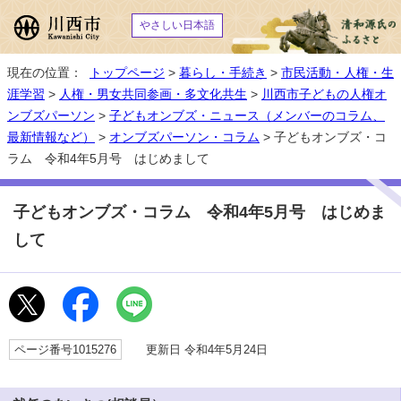
やさしい日本語
現在の位置：
トップページ
>
暮らし・手続き
>
市民活動・人権・生
涯学習
>
人権・男女共同参画・多文化共生
>
川西市子どもの人権オ
ンブズパーソン
>
子どもオンブズ・ニュース（メンバーのコラム、
最新情報など）
>
オンブズパーソン・コラム
> 子どもオンブズ・コ
ラム 令和4年5月号 はじめまして
子どもオンブズ・コラム 令和4年5月号 はじめま
して
ページ番号1015276
更新日 令和4年5月24日