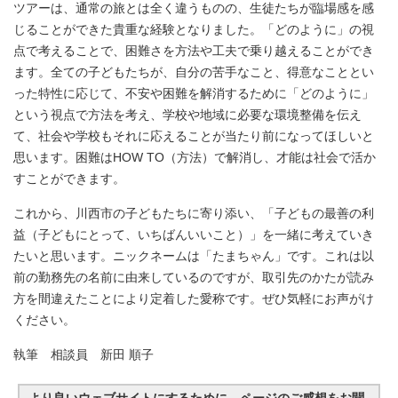
ツアーは、通常の旅とは全く違うものの、生徒たちが臨場感を感
じることができた貴重な経験となりました。「どのように」の視
点で考えることで、困難さを方法や工夫で乗り越えることができ
ます。全ての子どもたちが、自分の苦手なこと、得意なこととい
った特性に応じて、不安や困難を解消するために「どのように」
という視点で方法を考え、学校や地域に必要な環境整備を伝え
て、社会や学校もそれに応えることが当たり前になってほしいと
思います。困難はHOW TO（方法）で解消し、才能は社会で活か
すことができます。
これから、川西市の子どもたちに寄り添い、「子どもの最善の利
益（子どもにとって、いちばんいいこと）」を一緒に考えていき
たいと思います。ニックネームは「たまちゃん」です。これは以
前の勤務先の名前に由来しているのですが、取引先のかたが読み
方を間違えたことにより定着した愛称です。ぜひ気軽にお声がけ
ください。
執筆 相談員 新田 順子