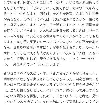
しています。困難なことに対して「なぜ」と捉えると原因探しに
なりがちですが、「どのように」と捉えれば、方法や工夫を考え
ることにつながります。例えば、子どもが教室に入ることに不安
があるなら、どのようにすれば不安感が減少するのかを一緒に考
え、座席を後ろにすることや、扉の近くにするといった環境整備
を行うことができます。人の視線に不安を感じるときは、パーテ
ィションを使って安心できる空間をつくる工夫ができることもあ
ります。急な予定変更やルールどおりではないことに不安がある
なら、教員や指導者が事前に予定変更を伝えることや、ルールが
変わったことを伝える方法があります。不安のない人は一人もい
ません。不安に対して、安心できる方法を、じっくり一つひと
つ、一緒に考えていきたいと思います。
新型コロナウイルスによって、さまざまなことが変わりました。
簡単なのになかなか実現されることがなかった、自宅と学校、あ
るいは自宅と海外企業とがオンラインでつながり行う学習会など
は、当たり前となりました。それはコロナ禍によって外出できな
いという困難さを解消するために、「どのように」と考え、見つ
けたひとつの方法でした。その方法によって実施したオンライン