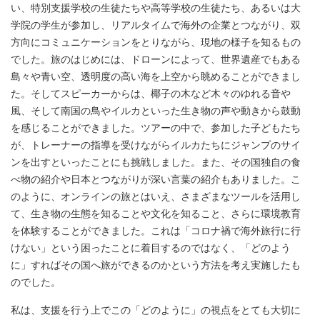
い、特別支援学校の生徒たちや高等学校の生徒たち、あるいは大
学院の学生が参加し、リアルタイムで海外の企業とつながり、双
方向にコミュニケーションをとりながら、現地の様子を知るもの
でした。旅のはじめには、ドローンによって、世界遺産でもある
島々や青い空、透明度の高い海を上空から眺めることができまし
た。そしてスピーカーからは、椰子の木など木々のゆれる音や
風、そして南国の鳥やイルカといった生き物の声や動きから鼓動
を感じることができました。ツアーの中で、参加した子どもたち
が、トレーナーの指導を受けながらイルカたちにジャンプのサイ
ンを出すといったことにも挑戦しました。また、その国独自の食
べ物の紹介や日本とつながりが深い言葉の紹介もありました。こ
のように、オンラインの旅とはいえ、さまざまなツールを活用し
て、生き物の生態を知ることや文化を知ること、さらに環境教育
を体験することができました。これは「コロナ禍で海外旅行に行
けない」という困ったことに着目するのではなく、「どのよう
に」すればその国へ旅ができるのかという方法を考え実施したも
のでした。
私は、支援を行う上でこの「どのように」の視点をとても大切に