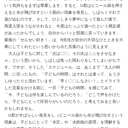
いう気持ちをまずは尊重します。すると、U君はビニール袋を押さ
えると水が飛び出すという面白い現象を発見し、しばらくそれで
遊び込むのです。そして、ひとしきり夢中になって遊んだ後で、
再度入室をうながされると、今度はたっぷり遊べたという満足感
があったからでしょう、自分からパッと部屋に戻っていきます。
最後の「せんせい好き！」は、N先生が自分の大切なひとときを大
事にしてくれたという思いから出た言葉のように見えます。
大人は子どもに対して「次は〇〇、その次は△△をさせなき
ゃ」という思いから、しばしば焦った関わりをしてしまいがちで
す。ですが、そうした「スケジュール」は、あくまで「大人の時
間」に沿ったもの。「子どもの時間」はそれとは違って、もう少
しゆったりと流れています。「早く〇〇しなさい！」とイライラ
した言葉をかける前に、一旦「子どもの時間」を感じてみて、
「今、子どもは何を楽しんでいるのだろう」「どこで声をかけた
ら、子どもにとって区切りがいいのだろう」と考えてみると良い
かもしれません。
U君がすばらしい発見をし（ビニール袋から水が飛び出すという
現象は、子どもにとって「水圧」や「水鉄砲の原理」を理解する