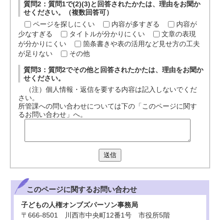
質問2：質問1で(2)(3)と回答されたかたは、理由をお聞か
せください。（複数回答可）
ページを探しにくい
内容が多すぎる
内容が
少なすぎる
タイトルが分かりにくい
文章の表現
が分かりにくい
箇条書きや表の活用など見せ方の工夫
が足りない
その他
質問3：質問2でその他と回答されたかたは、理由をお聞か
せください。
（注）個人情報・返信を要する内容は記入しないでくだ
さい。
所管課への問い合わせについては下の「このページに関す
るお問い合わせ」へ。
送信
このページに関する
お問い合わせ
子どもの人権オンブズパーソン事務局
〒666-8501 川西市中央町12番1号 市役所5階