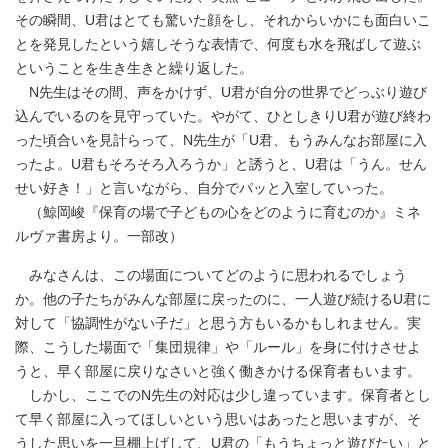
その瞬間、U君はとても驚いた顔をし、それからいかにも面白いこ
とを発見したという嬉しそうな表情で、何度も水を飛ばして遊ぶ
ということを生き生きと繰り返した。
N先生はその間、声をかけず、U君が自分の世界でどっぶり遊び
込んでいるのを見守っていた。やがて、ひとしきりU君が遊び終わ
った頃合いを見計らって、N先生が「U君、もうみんなお部屋に入
ったよ。U君もそろそろ入ろうか」と誘うと、U君は「うん。せん
せい好き！」と言いながら、自分でパッと入室していった。
（鯨岡峻『保育の場で子どもの心をどのように育むのか』ミネ
ルヴァ書房より。一部改）
みなさんは、この場面についてどのように思われるでしょう
か。他の子たちがみんな部屋に戻ったのに、一人遊び続けるU君に
対して「協調性がない子だ」と思う方もいるかもしれません。実
際、こうした場面で「集団規律」や「ルール」を身に付けさせよ
うと、早く部屋に戻りなさいと強く働きかける保育者もいます。
しかし、ここでのN先生の対応は少し違っています。保育者とし
て早く部屋に入ってほしいという思いはあったと思いますが、そ
うした思いを一旦棚上げして、U君の「もうちょっと遊びたい」と