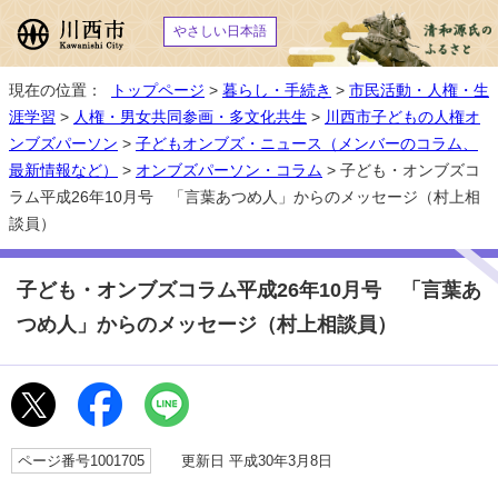
やさしい日本語
現在の位置：
トップページ
>
暮らし・手続き
>
市民活動・人権・生
涯学習
>
人権・男女共同参画・多文化共生
>
川西市子どもの人権オ
ンブズパーソン
>
子どもオンブズ・ニュース（メンバーのコラム、
最新情報など）
>
オンブズパーソン・コラム
> 子ども・オンブズコ
ラム平成26年10月号 「言葉あつめ人」からのメッセージ（村上相
談員）
子ども・オンブズコラム平成26年10月号 「言葉あ
つめ人」からのメッセージ（村上相談員）
ページ番号1001705
更新日 平成30年3月8日