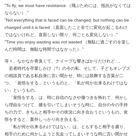
"To fly, we must have resistance （飛ぶためには、抵抗がなくては
ならない）."
"Not everything that is faced can be changed, but nothing can be
changed until it is faced （直面したこと全てに変化が起こるわけ
ではないけれど、直面しない限り、何ごとも変化しない）."
"Time you enjoy wasting was not wasted （無駄に過ごすのを楽し
んだ時間は、無駄な時間ではなかった）."
等々。なかなか青臭くて、ナイーブな響きばかりだけれど...。
若者時代を卒業しかけ（?）の今の私、そして、子どもオンブズ
の相談員である私自身に言い聞かせ、時には鼓舞する言葉が二
つ。「覚悟をする」というものと、「私が何か出来るわけではな
い」というもの。
「覚悟をする」は、時に自信のなさや傷つきを怖れて、何かし
ら理由をつけて、腰を引いてしまいそうな時に、自分の今の手持
ちの力で、きちんと相手やその状況に向き合おうというもの。覚
悟をすると、案外しっかり向き合える。
「私が何か出来るわけではない」は、ともすると相手を慮り、
相手のために何かしようと先走ってしまいそうな時に言い聞かせ