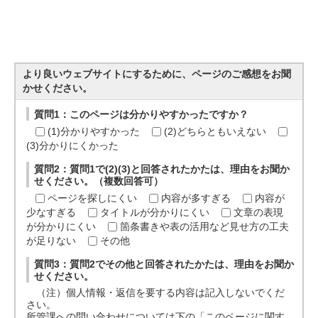
より良いウェブサイトにするために、ページのご感想をお聞
かせください。
質問1：このページは分かりやすかったですか？
(1)分かりやすかった
(2)どちらともいえない
(3)分かりにくかった
質問2：質問1で(2)(3)と回答されたかたは、理由をお聞か
せください。（複数回答可）
ページを探しにくい
内容が多すぎる
内容が
少なすぎる
タイトルが分かりにくい
文章の表現
が分かりにくい
箇条書きや表の活用など見せ方の工夫
が足りない
その他
質問3：質問2でその他と回答されたかたは、理由をお聞か
せください。
（注）個人情報・返信を要する内容は記入しないでくだ
さい。
所管課への問い合わせについては下の「このページに関す