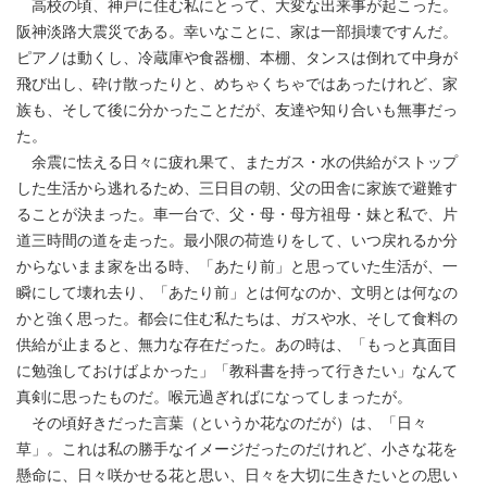
高校の頃、神戸に住む私にとって、大変な出来事が起こった。
阪神淡路大震災である。幸いなことに、家は一部損壊ですんだ。
ピアノは動くし、冷蔵庫や食器棚、本棚、タンスは倒れて中身が
飛び出し、砕け散ったりと、めちゃくちゃではあったけれど、家
族も、そして後に分かったことだが、友達や知り合いも無事だっ
た。
余震に怯える日々に疲れ果て、またガス・水の供給がストップ
した生活から逃れるため、三日目の朝、父の田舎に家族で避難す
ることが決まった。車一台で、父・母・母方祖母・妹と私で、片
道三時間の道を走った。最小限の荷造りをして、いつ戻れるか分
からないまま家を出る時、「あたり前」と思っていた生活が、一
瞬にして壊れ去り、「あたり前」とは何なのか、文明とは何なの
かと強く思った。都会に住む私たちは、ガスや水、そして食料の
供給が止まると、無力な存在だった。あの時は、「もっと真面目
に勉強しておけばよかった」「教科書を持って行きたい」なんて
真剣に思ったものだ。喉元過ぎればになってしまったが。
その頃好きだった言葉（というか花なのだが）は、「日々
草」。これは私の勝手なイメージだったのだけれど、小さな花を
懸命に、日々咲かせる花と思い、日々を大切に生きたいとの思い