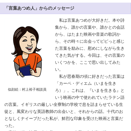
「言葉あつめ人」からのメッセージ
私は言葉あつめが大好きだ。本や詩
集から、誰かの言葉や、誰かとの会話
から、はたまた映画や音楽の歌詞か
ら、その時々に出会ってピピっと感じ
た言葉を励みに、慰めにしながら生き
てきた気がする。今回は、その言葉の
いくつかを、ここで思い出してみた
い。
私が思春期の頃に好きだった言葉は
「カーペ・ディエム（いまを生き
似顔絵：村上裕子相談員
ろ）」。これは、『いまを生きる』と
いう映画の中で使われていたラテン語
の言葉。イギリスの厳しい全寮制の学校で息を詰まらせている生
徒と、風変わりな英語教師の出会いと、それからの話。十代のお
となしくナイーブだった私が、鮮烈な印象を受けた映画と言葉だ
った。