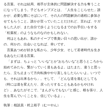
る言葉。それは結局、相手が主体的に問題解決する力を奪うこと
になってしまう。子どもオンブズとは、「人生をこじらせた」誰
かが、必要な際にそばにいて、その人の問題解決の過程に参加さ
せてもらうこと。誰かが言っていたことだけれど、言わば、ケガ
をした人が、また自分で歩くようになるまでのお手伝いをする
「松葉杖」のようなものなのかもしれない。
何はともあれ、私のナイーブで青臭い日々の思い出が、誰か
の、何かの、出会いとなれば、幸いです。
言葉あつめが好きな私から、少年少女、そして若者時代を生き
るあなたに送る言葉。
「まずは、ちょっと "いいな"とか"おもろいな"と思うところから
始めてみたら、繋がっていく道もあるよ。はたまた、違うと思っ
たら、立ち止まって方向転換ややり直しをしたらいいよ。いつで
も、それは出来るから」。そして、「どんな道を進むとしても
（時には道を変えたり、戻ったりすることもあるかもやけれ
ど）、あなたがそこで、"まんざらでもない"と感じ、根を張り、人
生を育んでいくことを、信じているよ」。
執筆：相談員・村上裕子（むーやん）