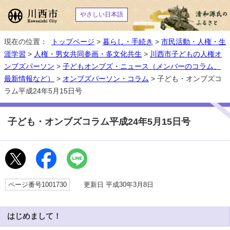
やさしい日本語
現在の位置：
トップページ
>
暮らし・手続き
>
市民活動・人権・生
涯学習
>
人権・男女共同参画・多文化共生
>
川西市子どもの人権オ
ンブズパーソン
>
子どもオンブズ・ニュース（メンバーのコラム、
最新情報など）
>
オンブズパーソン・コラム
> 子ども・オンブズコ
ラム平成24年5月15日号
子ども・オンブズコラム平成24年5月15日号
ページ番号1001730
更新日 平成30年3月8日
はじめまして！