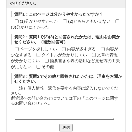
かせください。
質問1：このページは分かりやすかったですか？
(1)分かりやすかった
(2)どちらともいえない
(3)分かりにくかった
質問2：質問1で(2)(3)と回答されたかたは、理由をお聞か
せください。（複数回答可）
ページを探しにくい
内容が多すぎる
内容が
少なすぎる
タイトルが分かりにくい
文章の表現
が分かりにくい
箇条書きや表の活用など見せ方の工夫
が足りない
その他
質問3：質問2でその他と回答されたかたは、理由をお聞か
せください。
（注）個人情報・返信を要する内容は記入しないでくだ
さい。
所管課への問い合わせについては下の「このページに関す
るお問い合わせ」へ。
送信