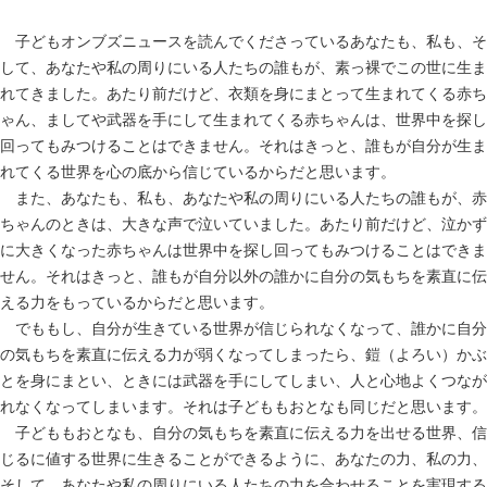
子どもオンブズニュースを読んでくださっているあなたも、私も、そ
して、あなたや私の周りにいる人たちの誰もが、素っ裸でこの世に生ま
れてきました。あたり前だけど、衣類を身にまとって生まれてくる赤ち
ゃん、ましてや武器を手にして生まれてくる赤ちゃんは、世界中を探し
回ってもみつけることはできません。それはきっと、誰もが自分が生ま
れてくる世界を心の底から信じているからだと思います。
また、あなたも、私も、あなたや私の周りにいる人たちの誰もが、赤
ちゃんのときは、大きな声で泣いていました。あたり前だけど、泣かず
に大きくなった赤ちゃんは世界中を探し回ってもみつけることはできま
せん。それはきっと、誰もが自分以外の誰かに自分の気もちを素直に伝
える力をもっているからだと思います。
でももし、自分が生きている世界が信じられなくなって、誰かに自分
の気もちを素直に伝える力が弱くなってしまったら、鎧（よろい）かぶ
とを身にまとい、ときには武器を手にしてしまい、人と心地よくつなが
れなくなってしまいます。それは子どももおとなも同じだと思います。
子どももおとなも、自分の気もちを素直に伝える力を出せる世界、信
じるに値する世界に生きることができるように、あなたの力、私の力、
そして、あなたや私の周りにいる人たちの力を合わせることを実現する