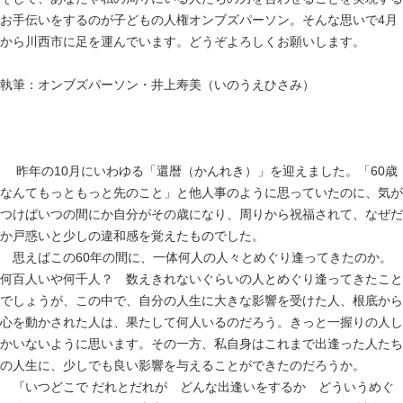
お手伝いをするのが子どもの人権オンブズパーソン。そんな思いで4月
から川西市に足を運んでいます。どうぞよろしくお願いします。
執筆：オンブズパーソン・井上寿美（いのうえひさみ）
昨年の10月にいわゆる「還暦（かんれき）」を迎えました。「60歳
なんてもっともっと先のこと」と他人事のように思っていたのに、気が
つけばいつの間にか自分がその歳になり、周りから祝福されて、なぜだ
か戸惑いと少しの違和感を覚えたものでした。
思えばこの60年の間に、一体何人の人々とめぐり逢ってきたのか。
何百人いや何千人？ 数えきれないぐらいの人とめぐり逢ってきたこと
でしょうが、この中で、自分の人生に大きな影響を受けた人、根底から
心を動かされた人は、果たして何人いるのだろう。きっと一握りの人し
かいないように思います。その一方、私自身はこれまで出逢った人たち
の人生に、少しでも良い影響を与えることができたのだろうか。
『
いつどこで だれとだれが どんな出逢いをするか どういうめぐ