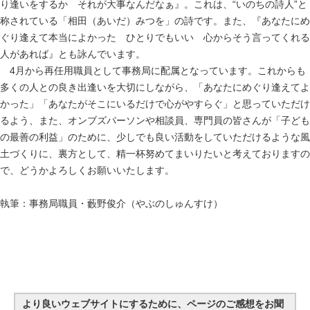
り逢いをするか
それが大事なんだなぁ』。これは、“いのちの詩人”と
称されている「相田（あいだ）みつを」の詩です。また、『あなたにめ
ぐり逢えて本当によかった ひとりでもいい 心からそう言ってくれる
人があれば』とも詠んでいます。
4月から再任用職員として事務局に配属となっています。これからも
多くの人との良き出逢いを大切にしながら、「あなたにめぐり逢えてよ
かった」「あなたがそこにいるだけで心がやすらぐ」と思っていただけ
るよう、また、オンブズパーソンや相談員、専門員の皆さんが「子ども
の最善の利益」のために、少しでも良い活動をしていただけるような風
土づくりに、裏方として、精一杯努めてまいりたいと考えておりますの
で、どうかよろしくお願いいたします。
執筆：事務局職員・藪野俊介（やぶのしゅんすけ）
より良いウェブサイトにするために、ページのご感想をお聞