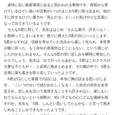
虐待に近い家庭環境にあると思われれる事例です。母親から受
けているひどい扱いや言動がいつのまにかS君に取り込まれ、他の
子に対するひどい暴力や「死んだる」といった投げやりな言葉に
なって出てきているようです。
そんなS君に対して、先生ははじめ「そんな暴力、許さへん！」
と怒鳴ってしまいますが、怒りに燃えたS君の目にハッとします。
S君からすれば、信頼を寄せていた先生から厳しく叱られ、全世界
が敵に回った、もう自分の居場所はどこにもない、という感じが
したのかもしれません。そんなS君の深い悲しみを瞬時に察知した
からでしょう、先生は「出て行ったらあかん。S君はこのクラスの
大事な子どもや！」と必死に抱きとめます。その腕の中で、S君も
次第に落ち着きを取り戻していったようです。
S君が口にした家庭での話には、本当に胸が詰まる思いがしま
す。「こいつのせいで頭がおかしくなる！」と自分の存在を全否
定され、悲しみを泣いて表現することすら許されない、家にもい
れてもらえないという経験が、幼い子どもの心にどんな傷跡を残
すのか。先生も「S君、しんどい思いしてたんやな」と言って抱き
しめることしかできなかったようです。