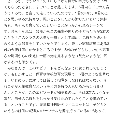
ところが、そうやって先生にしっかり自分の気持ちを受け止め
てもらったときに、すごいことが起こります。S君自ら「ごめん言
うてくるわ」と言って走っていったのです。S君の中に、K君のこ
とを思いやる気持ちや、悪いことをしたから謝りたいという気持
ちも、ちゃんと育っていたということがうかがわれるシーンで
す。恐らくそれは、普段からこの先生や周りの子どもたちがS君の
ことを「このクラスの大事な一員」として認め、気持ちを通わせ
合うような保育をしていたからでしょう。厳しい家庭環境にあるS
君の今後は気にかかるところですが、S君の子どもらしい心の素直
さや周囲からの支えに一筋の光を見るような（見たいような）気
がするのも確かです。
みなさんは、このエピソードをどんなふうに読まれるでしょう
か。もしかすると、保育や学校教育の現場で、S君のような乱暴な
子、いじめっ子に対しては厳しく指導をしなければならない、そ
れこそが人権教育だという考え方を持つ人もいるかもしれませ
ん。ところが、このエピソードが物語るのは、実はS君のような子
ほど、自分の気持ちをしっかり受け止めてもらうことを求めてい
る、ということです。児童精神科医のウィニコットは、子どもと
いうものは“罪の感覚のパーソナルな源を持っているのであって、