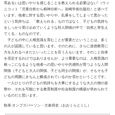
罪あるいは思いやりを感じることを教えられる必要はない”（ウィ
ニコット『児童分析から精神分析へ』岩崎学術出版社）と述べて
います。他者に対する思いやりや、乱暴をしてしまって悪かった
という気持ちは、「教えられる」ものではなく、子どもの気持ち
をしっかり受け止めていくような対人関係の中で「自然と芽生え
てくる」ものなのです。
子どもの中に人権意識を育むことが重要だということは、多く
の人が認識していると思います。そのために、さらに道徳教育に
力を入れるべきだといったことを言う人もいます。そのこと自体
を否定するわけではありませんが、より重要なのは、人権意識の
根っこになるような他者への思いやりや共感性が育つような人間
関係（子どもと大人の関係、子ども同士の関係）が、そもそも子
どもの周囲にきちんと醸成されているのか否かということです。
一人ひとりの子どもの気持ちを大事にするような大人の側の姿
勢や、それを可能にする教育制度や社会制度の構築が求められて
いるのだと思います。
執筆:オンブズパーソン・大倉得史（おおくらとくし）