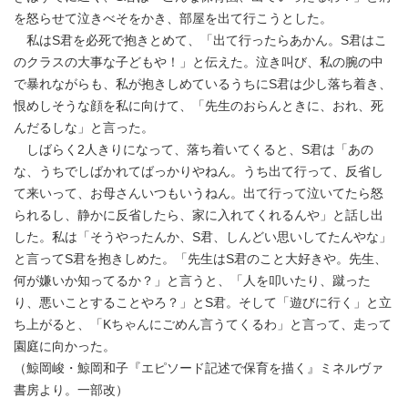
を怒らせて泣きべそをかき、部屋を出て行こうとした。
私はS君を必死で抱きとめて、「出て行ったらあかん。S君はこ
のクラスの大事な子どもや！」と伝えた。泣き叫び、私の腕の中
で暴れながらも、私が抱きしめているうちにS君は少し落ち着き、
恨めしそうな顔を私に向けて、「先生のおらんときに、おれ、死
んだるしな」と言った。
しばらく2人きりになって、落ち着いてくると、S君は「あの
な、うちでしばかれてばっかりやねん。うち出て行って、反省し
て来いって、お母さんいつもいうねん。出て行って泣いてたら怒
られるし、静かに反省したら、家に入れてくれるんや」と話し出
した。私は「そうやったんか、S君、しんどい思いしてたんやな」
と言ってS君を抱きしめた。「先生はS君のこと大好きや。先生、
何が嫌いか知ってるか？」と言うと、「人を叩いたり、蹴った
り、悪いことすることやろ？」とS君。そして「遊びに行く」と立
ち上がると、「Kちゃんにごめん言うてくるわ」と言って、走って
園庭に向かった。
（鯨岡峻・鯨岡和子『エピソード記述で保育を描く』ミネルヴァ
書房より。一部改）