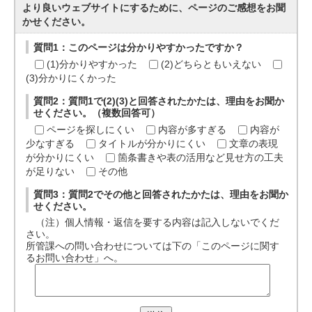
より良いウェブサイトにするために、ページのご感想をお聞
かせください。
質問1：このページは分かりやすかったですか？
(1)分かりやすかった
(2)どちらともいえない
(3)分かりにくかった
質問2：質問1で(2)(3)と回答されたかたは、理由をお聞か
せください。（複数回答可）
ページを探しにくい
内容が多すぎる
内容が
少なすぎる
タイトルが分かりにくい
文章の表現
が分かりにくい
箇条書きや表の活用など見せ方の工夫
が足りない
その他
質問3：質問2でその他と回答されたかたは、理由をお聞か
せください。
（注）個人情報・返信を要する内容は記入しないでくだ
さい。
所管課への問い合わせについては下の「このページに関す
るお問い合わせ」へ。