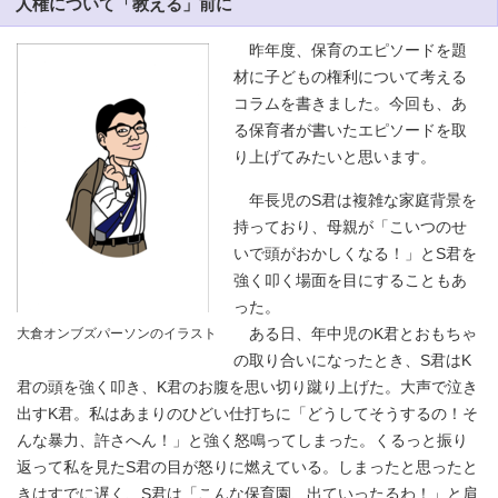
人権について「教える」前に
昨年度、保育のエピソードを題
材に子どもの権利について考える
コラムを書きました。今回も、あ
る保育者が書いたエピソードを取
り上げてみたいと思います。
年長児のS君は複雑な家庭背景を
持っており、母親が「こいつのせ
いで頭がおかしくなる！」とS君を
強く叩く場面を目にすることもあ
った。
大倉オンブズパーソンのイラスト
ある日、年中児のK君とおもちゃ
の取り合いになったとき、S君はK
君の頭を強く叩き、K君のお腹を思い切り蹴り上げた。大声で泣き
出すK君。私はあまりのひどい仕打ちに「どうしてそうするの！そ
んな暴力、許さへん！」と強く怒鳴ってしまった。くるっと振り
返って私を見たS君の目が怒りに燃えている。しまったと思ったと
きはすでに遅く、S君は「こんな保育園、出ていったるわ！」と肩