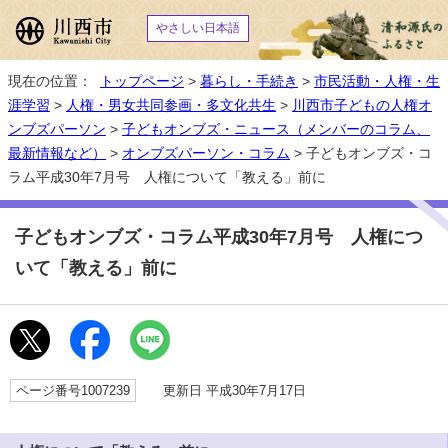
やさしい日本語
現在の位置：
トップページ
>
暮らし・手続き
>
市民活動・人権・生
涯学習
>
人権・男女共同参画・多文化共生
>
川西市子どもの人権オ
ンブズパーソン
>
子どもオンブズ・ニュース（メンバーのコラム、
最新情報など）
>
オンブズパーソン・コラム
> 子どもオンブズ・コ
ラム平成30年7月号 人権について「教える」前に
子どもオンブズ・コラム平成30年7月号 人権につ
いて「教える」前に
ページ番号1007239
更新日 平成30年7月17日