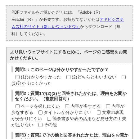
PDFファイルをご覧いただくには、「Adobe（R）
Reader（R）」が必要です。お持ちでないかたは
アドビシステ
ムズ社のサイト（新しいウィンドウ）
からダウンロード（無
料）してください。
より良いウェブサイトにするために、ページのご感想をお聞
かせください。
質問1：このページは分かりやすかったですか？
(1)分かりやすかった
(2)どちらともいえない
(3)分かりにくかった
質問2：質問1で(2)(3)と回答されたかたは、理由をお聞か
せください。（複数回答可）
ページを探しにくい
内容が多すぎる
内容が
少なすぎる
タイトルが分かりにくい
文章の表現
が分かりにくい
箇条書きや表の活用など見せ方の工夫
が足りない
その他
質問3：質問2でその他と回答されたかたは、理由をお聞か