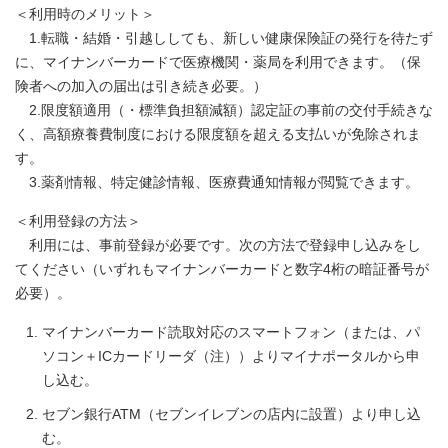
＜利用時のメリット＞
1.転職・結婚・引越ししても、新しい健康保険証の発行を待たず
に、マイナンバーカードで医療機関・薬局を利用できます。（保
険者への加入の届出は引き続き必要。）
2.限度額適用（・標準負担額減額）認定証の事前の交付手続きな
く、高額療養費制度における限度額を超える支払いが免除されま
す。
3.薬剤情報、特定健診情報、医療費通知情報が閲覧できます。
＜利用登録の方法＞
利用には、事前登録が必要です。次の方法で登録申し込みをし
てください（いずれもマイナンバーカードと数字4桁の暗証番号が
必要）。
マイナンバーカード読取対応のスマートフォン（または、パ
ソコン＋ICカードリーダ（注））よりマイナポータルから申
し込む。
セブン銀行ATM（セブンイレブンの店内に設置）より申し込
む。