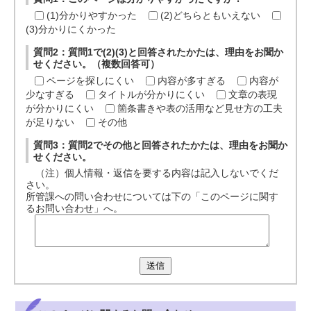
(1)分かりやすかった
(2)どちらともいえない
(3)分かりにくかった
質問2：質問1で(2)(3)と回答されたかたは、理由をお聞か
せください。（複数回答可）
ページを探しにくい
内容が多すぎる
内容が
少なすぎる
タイトルが分かりにくい
文章の表現
が分かりにくい
箇条書きや表の活用など見せ方の工夫
が足りない
その他
質問3：質問2でその他と回答されたかたは、理由をお聞か
せください。
（注）個人情報・返信を要する内容は記入しないでくだ
さい。
所管課への問い合わせについては下の「このページに関す
るお問い合わせ」へ。
送信