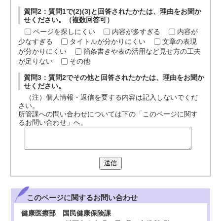
質問2：質問1で(2)(3)と回答されたかたは、理由をお聞か
せください。（複数回答可）
ページを探しにくい
内容が多すぎる
内容が
少なすぎる
タイトルが分かりにくい
文章の表現
が分かりにくい
箇条書きや表の活用など見せ方の工夫
が足りない
その他
質問3：質問2でその他と回答されたかたは、理由をお聞か
せください。
（注）個人情報・返信を要する内容は記入しないでくだ
さい。
所管課への問い合わせについては下の「このページに関す
るお問い合わせ」へ。
送信
このページに関する
お問い合わせ
健康医療部 国民健康保険課