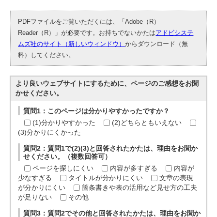
PDFファイルをご覧いただくには、「Adobe（R）
Reader（R）」が必要です。お持ちでないかたは
アドビシステ
ムズ社のサイト（新しいウィンドウ）
からダウンロード（無
料）してください。
より良いウェブサイトにするために、ページのご感想をお聞
かせください。
質問1：このページは分かりやすかったですか？
(1)分かりやすかった
(2)どちらともいえない
(3)分かりにくかった
質問2：質問1で(2)(3)と回答されたかたは、理由をお聞か
せください。（複数回答可）
ページを探しにくい
内容が多すぎる
内容が
少なすぎる
タイトルが分かりにくい
文章の表現
が分かりにくい
箇条書きや表の活用など見せ方の工夫
が足りない
その他
質問3：質問2でその他と回答されたかたは、理由をお聞か