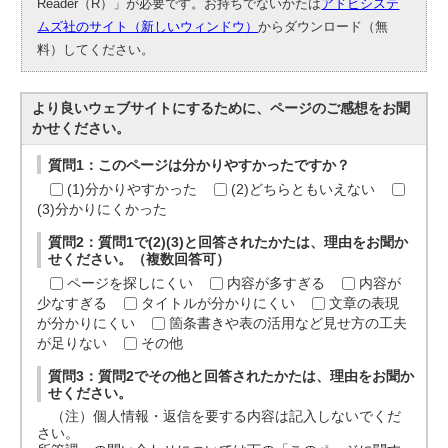
Reader（R）」が必要です。お持ちでないかたは
アドビシステ
ムズ社のサイト（新しいウィンドウ）
からダウンロード（無
料）してください。
より良いウェブサイトにするために、ページのご感想をお聞
かせください。
質問1：このページは分かりやすかったですか？
(1)分かりやすかった
(2)どちらともいえない
(3)分かりにくかった
質問2：質問1で(2)(3)と回答されたかたは、理由をお聞か
せください。（複数回答可）
ページを探しにくい
内容が多すぎる
内容が
少なすぎる
タイトルが分かりにくい
文章の表現
が分かりにくい
箇条書きや表の活用など見せ方の工夫
が足りない
その他
質問3：質問2でその他と回答されたかたは、理由をお聞か
せください。
（注）個人情報・返信を要する内容は記入しないでくだ
さい。