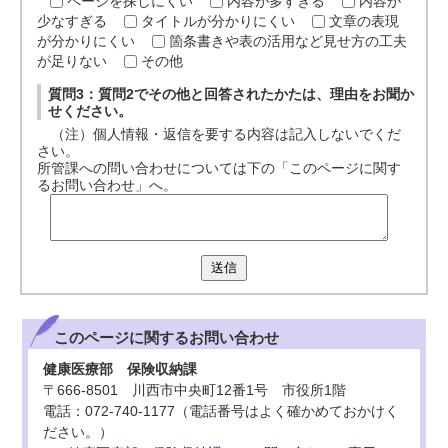
ページを探しにくい
内容が多すぎる
内容が
少なすぎる
タイトルが分かりにくい
文章の表現
が分かりにくい
箇条書きや表の活用など見せ方の工夫
が足りない
その他
質問3：質問2でその他と回答されたかたは、理由をお聞か
せください。
（注）個人情報・返信を要する内容は記入しないでくだ
さい。
所管課への問い合わせについては下の「このページに関す
るお問い合わせ」へ。
送信
このページに関する
お問い合わせ
健康医療部 保険収納課
〒666-8501 川西市中央町12番1号 市役所1階
電話：072-740-1177（電話番号はよく確かめておかけく
ださい。）