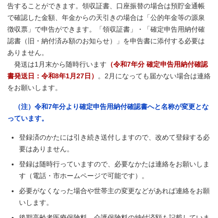
告することができます。領収証書、口座振替の場合は預貯金通帳
で確認した金額、年金からの天引きの場合は「公的年金等の源泉
徴収票」で申告ができます。「領収証書」・「確定申告用納付確
認書（旧・納付済み額のお知らせ）」を申告書に添付する必要は
ありません。
発送は1月末から随時行います
（令和7年分 確定申告用納付確認
書発送日：令和8年1月27日）
。2月になっても届かない場合は連絡
をお願いします。
（注）令和7年分より確定申告用納付確認書へと名称が変更とな
っています。
登録済のかたには引き続き送付しますので、改めて登録する必
要はありません。
登録は随時行っていますので、必要なかたは連絡をお願いしま
す（電話・市ホームページで可能です）。
必要がなくなった場合や世帯主の変更などがあれば連絡をお願
いします。
後期高齢者医療保険料、介護保険料の納付済額も記載していま