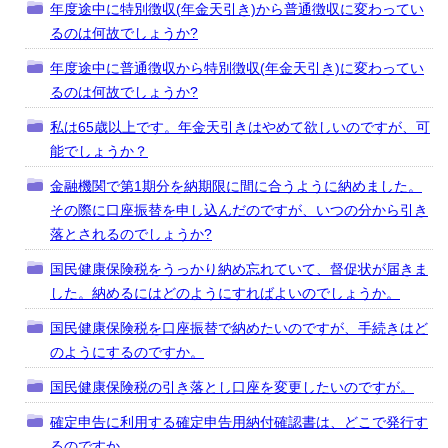
年度途中に特別徴収(年金天引き)から普通徴収に変わってい
るのは何故でしょうか?
年度途中に普通徴収から特別徴収(年金天引き)に変わってい
るのは何故でしょうか?
私は65歳以上です。年金天引きはやめて欲しいのですが、可
能でしょうか？
金融機関で第1期分を納期限に間に合うように納めました。
その際に口座振替を申し込んだのですが、いつの分から引き
落とされるのでしょうか?
国民健康保険税をうっかり納め忘れていて、督促状が届きま
した。納めるにはどのようにすればよいのでしょうか。
国民健康保険税を口座振替で納めたいのですが、手続きはど
のようにするのですか。
国民健康保険税の引き落とし口座を変更したいのですが。
確定申告に利用する確定申告用納付確認書は、どこで発行す
るのですか。