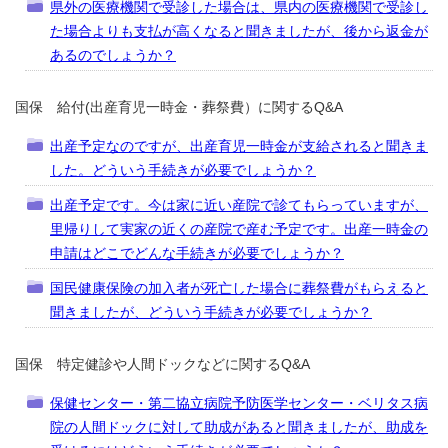
県外の医療機関で受診した場合は、県内の医療機関で受診し
た場合よりも支払が高くなると聞きましたが、後から返金が
あるのでしょうか？
国保 給付(出産育児一時金・葬祭費）に関するQ&A
出産予定なのですが、出産育児一時金が支給されると聞きま
した。どういう手続きが必要でしょうか？
出産予定です。今は家に近い産院で診てもらっていますが、
里帰りして実家の近くの産院で産む予定です。出産一時金の
申請はどこでどんな手続きが必要でしょうか？
国民健康保険の加入者が死亡した場合に葬祭費がもらえると
聞きましたが、どういう手続きが必要でしょうか？
国保 特定健診や人間ドックなどに関するQ&A
保健センター・第二協立病院予防医学センター・ベリタス病
院の人間ドックに対して助成があると聞きましたが、助成を