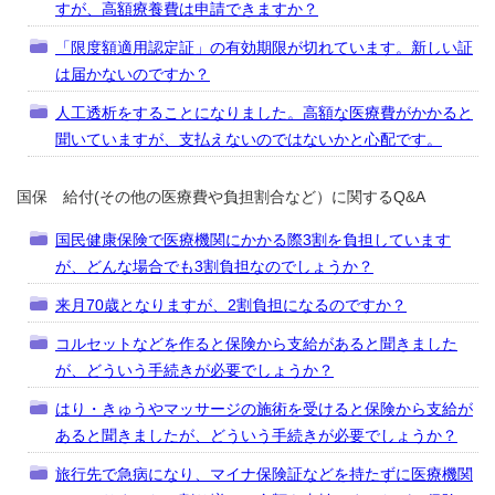
すが、高額療養費は申請できますか？
「限度額適用認定証」の有効期限が切れています。新しい証
は届かないのですか？
人工透析をすることになりました。高額な医療費がかかると
聞いていますが、支払えないのではないかと心配です。
国保 給付(その他の医療費や負担割合など）に関するQ&A
国民健康保険で医療機関にかかる際3割を負担しています
が、どんな場合でも3割負担なのでしょうか？
来月70歳となりますが、2割負担になるのですか？
コルセットなどを作ると保険から支給があると聞きました
が、どういう手続きが必要でしょうか？
はり・きゅうやマッサージの施術を受けると保険から支給が
あると聞きましたが、どういう手続きが必要でしょうか？
旅行先で急病になり、マイナ保険証などを持たずに医療機関