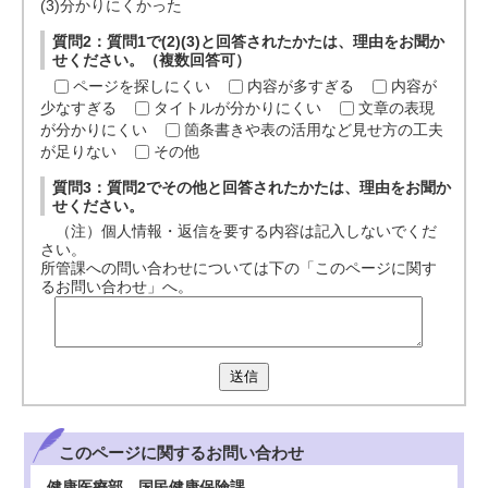
(3)分かりにくかった
質問2：質問1で(2)(3)と回答されたかたは、理由をお聞か
せください。（複数回答可）
ページを探しにくい
内容が多すぎる
内容が
少なすぎる
タイトルが分かりにくい
文章の表現
が分かりにくい
箇条書きや表の活用など見せ方の工夫
が足りない
その他
質問3：質問2でその他と回答されたかたは、理由をお聞か
せください。
（注）個人情報・返信を要する内容は記入しないでくだ
さい。
所管課への問い合わせについては下の「このページに関す
るお問い合わせ」へ。
送信
このページに関する
お問い合わせ
健康医療部 国民健康保険課