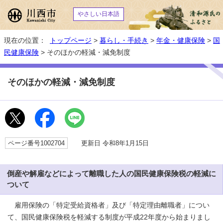
やさしい日本語
現在の位置：
トップページ
>
暮らし・手続き
>
年金・健康保険
>
国
民健康保険
> そのほかの軽減・減免制度
そのほかの軽減・減免制度
ページ番号1002704
更新日 令和8年1月15日
倒産や解雇などによって離職した人の国民健康保険税の軽減に
ついて
雇用保険の「特定受給資格者」及び「特定理由離職者」につい
て、国民健康保険税を軽減する制度が平成22年度から始まりまし