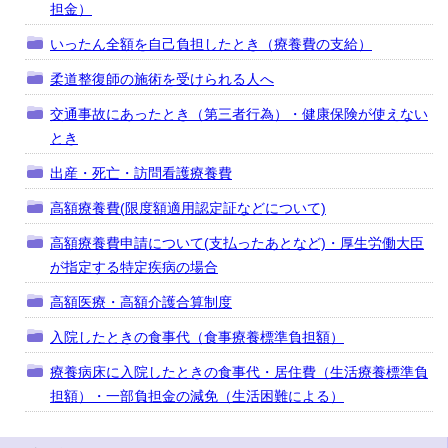
担金）
いったん全額を自己負担したとき（療養費の支給）
柔道整復師の施術を受けられる人へ
交通事故にあったとき（第三者行為）・健康保険が使えない
とき
出産・死亡・訪問看護療養費
高額療養費(限度額適用認定証などについて)
高額療養費申請について(支払ったあとなど)・厚生労働大臣
が指定する特定疾病の場合
高額医療・高額介護合算制度
入院したときの食事代（食事療養標準負担額）
療養病床に入院したときの食事代・居住費（生活療養標準負
担額）・一部負担金の減免（生活困難による）