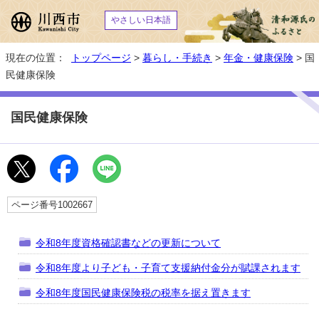
やさしい日本語
現在の位置：
トップページ
>
暮らし・手続き
>
年金・健康保険
> 国
民健康保険
国民健康保険
ページ番号1002667
令和8年度資格確認書などの更新について
令和8年度より子ども・子育て支援納付金分が賦課されます
令和8年度国民健康保険税の税率を据え置きます