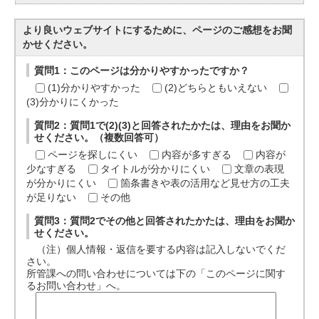
より良いウェブサイトにするために、ページのご感想をお聞
かせください。
質問1：このページは分かりやすかったですか？
(1)分かりやすかった
(2)どちらともいえない
(3)分かりにくかった
質問2：質問1で(2)(3)と回答されたかたは、理由をお聞か
せください。（複数回答可）
ページを探しにくい
内容が多すぎる
内容が
少なすぎる
タイトルが分かりにくい
文章の表現
が分かりにくい
箇条書きや表の活用など見せ方の工夫
が足りない
その他
質問3：質問2でその他と回答されたかたは、理由をお聞か
せください。
（注）個人情報・返信を要する内容は記入しないでくだ
さい。
所管課への問い合わせについては下の「このページに関す
るお問い合わせ」へ。