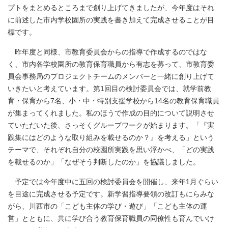
プトをまとめるところまで創り上げてきましたが、今年度はそれ
に前述した市内学校園所の実践を書き加えて完成させることが目
標です。
昨年度と同様、市教育委員会からの指導で作成するのではな
く、市内各学校園所の教育保育職員から有志を募って、市教育委
員会事務局のプロジェクトチームのメンバーと一緒に創り上げて
いきたいと考えています。第1回目の検討委員会では、就学前教
育・保育から7名、小・中・特別支援学校から14名の教育保育職員
が集まってくれました。私のほうで作成の目的について説明させ
ていただいた後、さっそくグループワークが始まります。「『実
践集にはどのような取り組みを載せるのか？』を考える」という
テーマで、それぞれ自分の校園所実践を思い浮かべ、「どの実践
を載せるのか」「なぜそう判断したのか」を協議しました。
予定では今年度中に五回の検討委員会を開催し、来年1月ぐらい
を目途に完成させる予定です。新学習指導要領の改訂もにらみな
がら、川西市の「こども主体の学び・遊び」「こども主体の運
営」とともに、共に学び合う教育保育職員の同僚性も育んでいけ