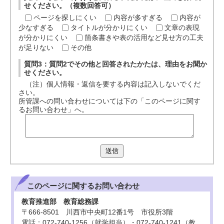
せください。（複数回答可）
ページを探しにくい
内容が多すぎる
内容が
少なすぎる
タイトルが分かりにくい
文章の表現
が分かりにくい
箇条書きや表の活用など見せ方の工夫
が足りない
その他
質問3：質問2でその他と回答されたかたは、理由をお聞か
せください。
（注）個人情報・返信を要する内容は記入しないでくだ
さい。
所管課への問い合わせについては下の「このページに関す
るお問い合わせ」へ。
送信
このページに関する
お問い合わせ
教育推進部 教育総務課
〒666-8501 川西市中央町12番1号 市役所3階
電話：072-740-1256（就学担当）・072-740-1241（教