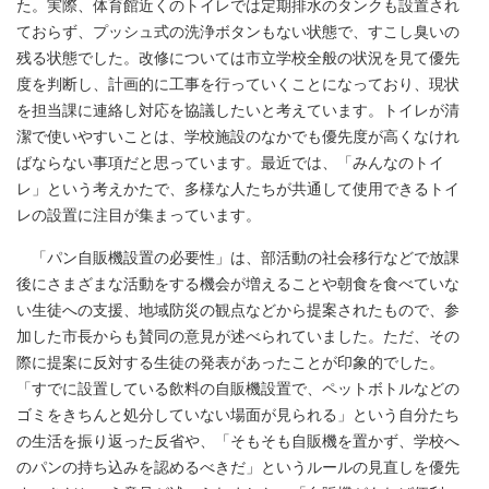
た。実際、体育館近くのトイレでは定期排水のタンクも設置され
ておらず、プッシュ式の洗浄ボタンもない状態で、すこし臭いの
残る状態でした。改修については市立学校全般の状況を見て優先
度を判断し、計画的に工事を行っていくことになっており、現状
を担当課に連絡し対応を協議したいと考えています。トイレが清
潔で使いやすいことは、学校施設のなかでも優先度が高くなけれ
ばならない事項だと思っています。最近では、「みんなのトイ
レ」という考えかたで、多様な人たちが共通して使用できるトイ
レの設置に注目が集まっています。
「パン自販機設置の必要性」は、部活動の社会移行などで放課
後にさまざまな活動をする機会が増えることや朝食を食べていな
い生徒への支援、地域防災の観点などから提案されたもので、参
加した市長からも賛同の意見が述べられていました。ただ、その
際に提案に反対する生徒の発表があったことが印象的でした。
「すでに設置している飲料の自販機設置で、ペットボトルなどの
ゴミをきちんと処分していない場面が見られる」という自分たち
の生活を振り返った反省や、「そもそも自販機を置かず、学校へ
のパンの持ち込みを認めるべきだ」というルールの見直しを優先