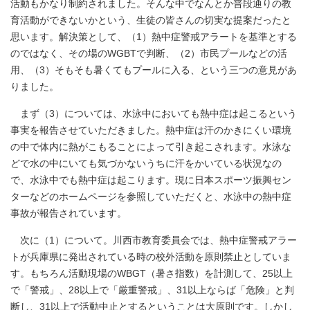
活動もかなり制約されました。そんな中でなんとか普段通りの教
育活動ができないかという、生徒の皆さんの切実な提案だったと
思います。解決策として、（1）熱中症警戒アラートを基準とする
のではなく、その場のWGBTで判断、（2）市民プールなどの活
用、（3）そもそも暑くてもプールに入る、という三つの意見があ
りました。
まず（3）については、水泳中においても熱中症は起こるという
事実を報告させていただきました。熱中症は汗のかきにくい環境
の中で体内に熱がこもることによって引き起こされます。水泳な
どで水の中にいても気づかないうちに汗をかいている状況なの
で、水泳中でも熱中症は起こります。現に日本スポーツ振興セン
ターなどのホームページを参照していただくと、水泳中の熱中症
事故が報告されています。
次に（1）について。川西市教育委員会では、熱中症警戒アラー
トが兵庫県に発出されている時の校外活動を原則禁止としていま
す。もちろん活動現場のWBGT（暑さ指数）を計測して、25以上
で「警戒」、28以上で「厳重警戒」、31以上ならば「危険」と判
断し、31以上で活動中止とするということは大原則です。しかし