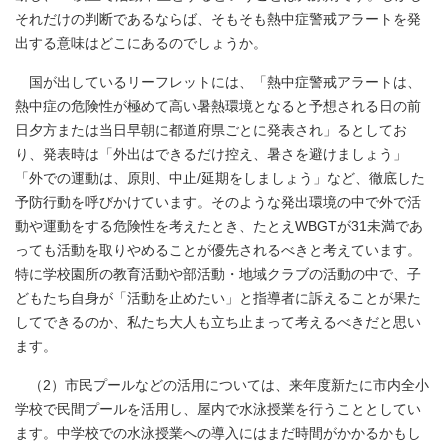
それだけの判断であるならば、そもそも熱中症警戒アラートを発
出する意味はどこにあるのでしょうか。
国が出しているリーフレットには、「熱中症警戒アラートは、
熱中症の危険性が極めて高い暑熱環境となると予想される日の前
日夕方または当日早朝に都道府県ごとに発表され」るとしてお
り、発表時は「外出はできるだけ控え、暑さを避けましょう」
「外での運動は、原則、中止/延期をしましょう」など、徹底した
予防行動を呼びかけています。そのような発出環境の中で外で活
動や運動をする危険性を考えたとき、たとえWBGTが31未満であ
っても活動を取りやめることが優先されるべきと考えています。
特に学校園所の教育活動や部活動・地域クラブの活動の中で、子
どもたち自身が「活動を止めたい」と指導者に訴えることが果た
してできるのか、私たち大人も立ち止まって考えるべきだと思い
ます。
（2）市民プールなどの活用については、来年度新たに市内全小
学校で民間プールを活用し、屋内で水泳授業を行うこととしてい
ます。中学校での水泳授業への導入にはまだ時間がかかるかもし