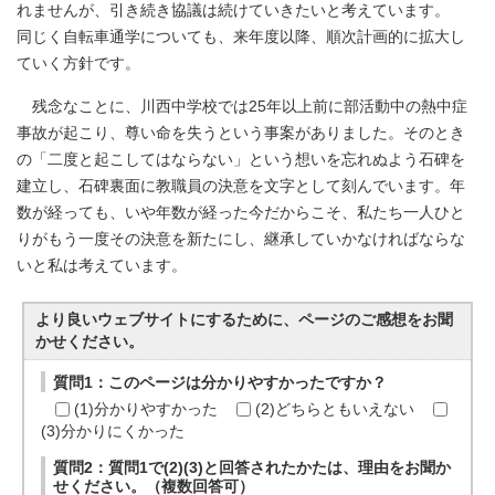
れませんが、引き続き協議は続けていきたいと考えています。
同じく自転車通学についても、来年度以降、順次計画的に拡大し
ていく方針です。
残念なことに、川西中学校では25年以上前に部活動中の熱中症
事故が起こり、尊い命を失うという事案がありました。そのとき
の「二度と起こしてはならない」という想いを忘れぬよう石碑を
建立し、石碑裏面に教職員の決意を文字として刻んでいます。年
数が経っても、いや年数が経った今だからこそ、私たち一人ひと
りがもう一度その決意を新たにし、継承していかなければならな
いと私は考えています。
より良いウェブサイトにするために、ページのご感想をお聞
かせください。
質問1：このページは分かりやすかったですか？
(1)分かりやすかった
(2)どちらともいえない
(3)分かりにくかった
質問2：質問1で(2)(3)と回答されたかたは、理由をお聞か
せください。（複数回答可）