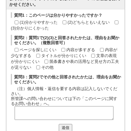
かせください。
質問1：このページは分かりやすかったですか？
(1)分かりやすかった
(2)どちらともいえない
(3)分かりにくかった
質問2：質問1で(2)(3)と回答されたかたは、理由をお聞か
せください。（複数回答可）
ページを探しにくい
内容が多すぎる
内容が
少なすぎる
タイトルが分かりにくい
文章の表現
が分かりにくい
箇条書きや表の活用など見せ方の工夫
が足りない
その他
質問3：質問2でその他と回答されたかたは、理由をお聞か
せください。
（注）個人情報・返信を要する内容は記入しないでくだ
さい。
所管課への問い合わせについては下の「このページに関す
るお問い合わせ」へ。
送信