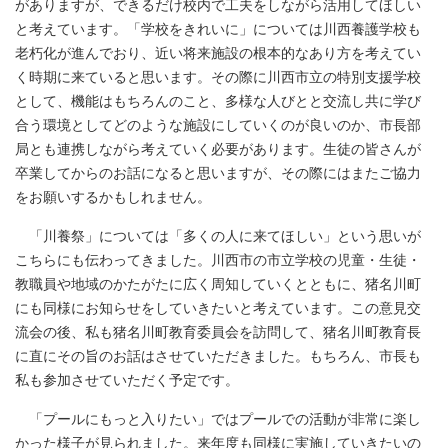
がありますが、できるだけ校内で工夫をしながら活用してほしい
と考えています。「学校をきれいに」については川西養護学校も
老朽化が進んでおり、近い将来施設の根本的なあり方を考えてい
く時期に来ていると思います。その際に川西市立の特別支援学校
として、機能はもちろんのこと、多様な人びとと交流し共に学び
合う環境としてどのような施設にしていくのが良いのか、市長部
局とも連携しながら考えていく必要があります。生徒の皆さんが
卒業してからのお話になると思いますが、その際にはまたご協力
をお願いするかもしれません。
「川養祭」については「多くの人に来てほしい」という思いが
こちらにも伝わってきました。川西市の市立学校の児童・生徒・
教職員や地域のかたがたに広く周知していくとともに、猪名川町
にも同様にお知らせをしていきたいと考えています。この意見交
流会の後、私も猪名川町教育委員会を訪問して、猪名川町教育長
に直にその旨のお話はさせていただきました。もちろん、市長も
私も参加させていただく予定です。
「プールにもっと入りたい」ではプールでの活動が非常に楽し
かった様子が見られました。来年度も同様に実施していきたいの