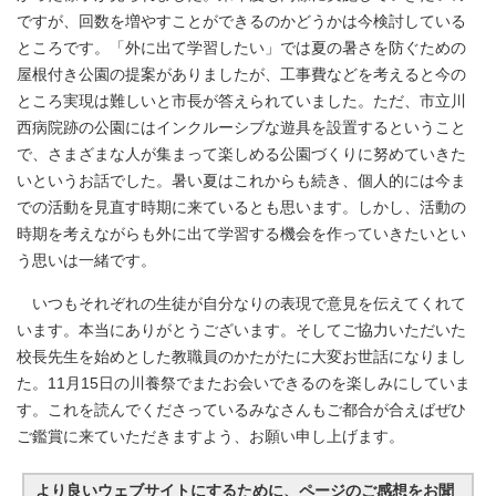
ですが、回数を増やすことができるのかどうかは今検討している
ところです。「外に出て学習したい」では夏の暑さを防ぐための
屋根付き公園の提案がありましたが、工事費などを考えると今の
ところ実現は難しいと市長が答えられていました。ただ、市立川
西病院跡の公園にはインクルーシブな遊具を設置するということ
で、さまざまな人が集まって楽しめる公園づくりに努めていきた
いというお話でした。暑い夏はこれからも続き、個人的には今ま
での活動を見直す時期に来ているとも思います。しかし、活動の
時期を考えながらも外に出て学習する機会を作っていきたいとい
う思いは一緒です。
いつもそれぞれの生徒が自分なりの表現で意見を伝えてくれて
います。本当にありがとうございます。そしてご協力いただいた
校長先生を始めとした教職員のかたがたに大変お世話になりまし
た。11月15日の川養祭でまたお会いできるのを楽しみにしていま
す。これを読んでくださっているみなさんもご都合が合えばぜひ
ご鑑賞に来ていただきますよう、お願い申し上げます。
より良いウェブサイトにするために、ページのご感想をお聞