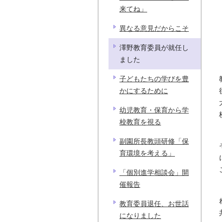
来てね」
異なる意見だからこそ
澤野教育委員が就任し
ました
子どもたちの学びを豊
かにするために
幼児教育・保育から学
校教育を視る
副園所長教頭研修「保
育環境を考える」
「個別進学相談会」開
催報告
教育委員退任、お世話
になりました