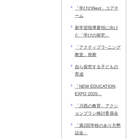
「学びのNext」コアチ
ーム
新学習指導要領に向け
た「学びの探究」
「アクティブラ−ニング
教室」視察
自ら探究する子どもの
育成
「NEW EDUCATION
EXPO 2025」
「川西の教育」アクシ
ョンプラン検討委員会
「第2回学校のあり方懇
話会」