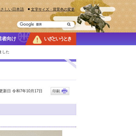
やさしい日本語
文字サイズ・背景色の変更
業者向け
いざというとき
ました
新日 令和7年10月17日
印刷