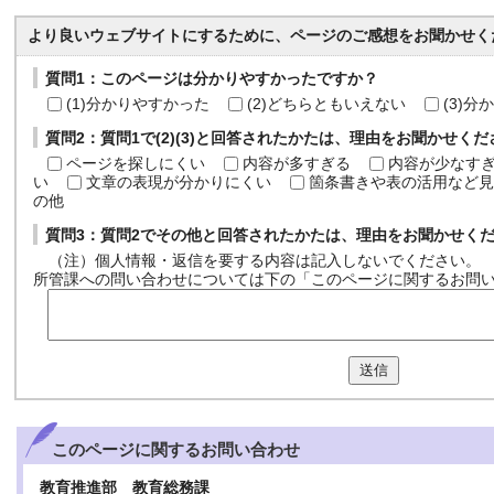
より良いウェブサイトにするために、ページのご感想をお聞かせく
質問1：このページは分かりやすかったですか？
(1)分かりやすかった
(2)どちらともいえない
(3)
質問2：質問1で(2)(3)と回答されたかたは、理由をお聞かせく
ページを探しにくい
内容が多すぎる
内容が少なす
い
文章の表現が分かりにくい
箇条書きや表の活用など見
の他
質問3：質問2でその他と回答されたかたは、理由をお聞かせく
（注）個人情報・返信を要する内容は記入しないでください。
所管課への問い合わせについては下の「このページに関するお問
送信
このページに関する
お問い合わせ
教育推進部 教育総務課