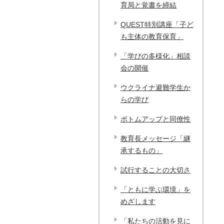
育局と覚書を締結
QUEST特別講座「子ど
も主体の教育保育」
「学びの多様化」相談
会の開催
ウクライナ避難学生か
らの学び
ボトムアップと同僚性
教育長メッセージ「継
承するもの」
試行することの大切さ
「ともに学ぶ環境」を
めざします
「私たちの活動を見に