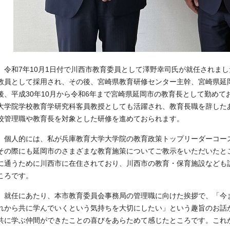
令和7年10月1日付で川西市教育委員として澤野幸司氏が就任されま
教員として採用され、その後、宮崎県教育研修センター主幹、宮崎県延
後、平成30年10月から令和6年まで宮崎県延岡市の教育長として勤め
大学院学校教育学研究科客員教授としても活躍され、教育長職を辞した
校管理職や教育長を対象とした研修を進めておられます。
個人的には、私が兵庫教育大学大学院の教育政策トップリーダーコー
その際にも延岡市のさまざまな教育施策についてご教示をいただいたと
に通うために川西市に在住されており、川西市の教育・保育施設なども
ころです。
就任にあたり、本市教育委員会事務局の管理職に向けた挨拶で、「今
れから共に学んでいくという気持ちを大切にしたい」という趣旨のお話
共に学ぶ仲間ができたことの喜びをあらためて感じたところです。これ