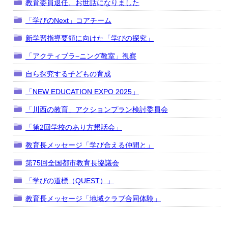
教育委員退任、お世話になりました
「学びのNext」コアチーム
新学習指導要領に向けた「学びの探究」
「アクティブラ−ニング教室」視察
自ら探究する子どもの育成
「NEW EDUCATION EXPO 2025」
「川西の教育」アクションプラン検討委員会
「第2回学校のあり方懇話会」
教育長メッセージ「学び合える仲間と」
第75回全国都市教育長協議会
「学びの道標（QUEST）」
教育長メッセージ「地域クラブ合同体験」