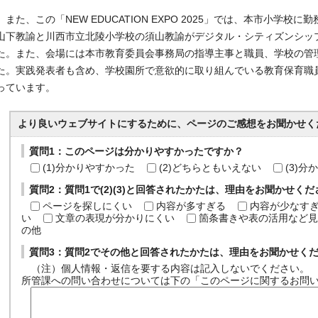
また、この「NEW EDUCATION EXPO 2025」では、本市小学
山下教諭と川西市立北陵小学校の須山教諭がデジタル・シティズンシッ
た。また、会場には本市教育委員会事務局の指導主事と職員、学校の管
た。実践発表者も含め、学校園所で意欲的に取り組んでいる教育保育職
っています。
より良いウェブサイトにするために、ページのご感想をお聞かせく
質問1：このページは分かりやすかったですか？
(1)分かりやすかった
(2)どちらともいえない
(3)
質問2：質問1で(2)(3)と回答されたかたは、理由をお聞かせく
ページを探しにくい
内容が多すぎる
内容が少なす
い
文章の表現が分かりにくい
箇条書きや表の活用など見
の他
質問3：質問2でその他と回答されたかたは、理由をお聞かせく
（注）個人情報・返信を要する内容は記入しないでください。
所管課への問い合わせについては下の「このページに関するお問