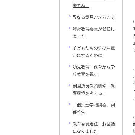
来てね」
異なる意見だからこそ
澤野教育委員が就任し
ました
子どもたちの学びを豊
かにするために
幼児教育・保育から学
校教育を視る
副園所長教頭研修「保
育環境を考える」
「個別進学相談会」開
催報告
教育委員退任、お世話
になりました