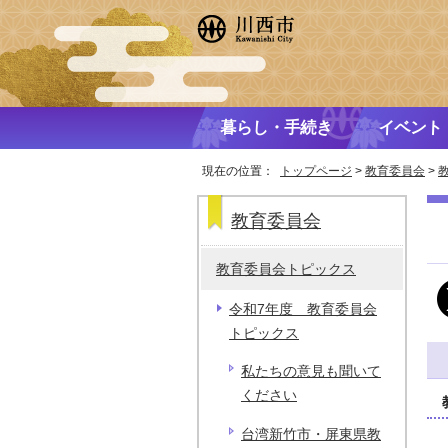
暮らし・手続き
イベント
現在の位置：
トップページ
>
教育委員会
>
教育委員会
教育委員会トピックス
令和7年度 教育委員会
トピックス
私たちの意見も聞いて
ください
台湾新竹市・屏東県教