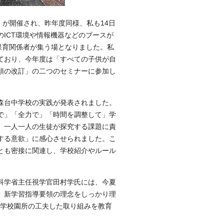
025」が開催され、昨年度同様、私も14日
ICT環境や情報機器などのブースが
保育関係者が集う場となりました。私
ており、今年度は「すべての子供が自
領の改訂」の二つのセミナーに参加し
森台中学校の実践が発表されました。
で」「全力で」「時間を調整して」学
、一人一人の生徒が探究する課題に責
する意欲」に感心させられました。こ
とも密接に関連し、学校紹介やルール
科学省主任視学官田村学氏には、今夏
。新学習指導要領の理念をしっかり理
各学校園所の工夫した取り組みを教育