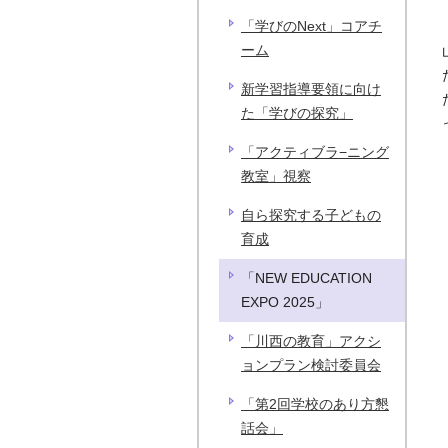
「学びのNext」コアチ
ーム
新学習指導要領に向け
た「学びの探究」
「アクティブラ−ニング
教室」視察
自ら探究する子どもの
育成
「NEW EDUCATION
EXPO 2025」
「川西の教育」アクシ
ョンプラン検討委員会
「第2回学校のあり方懇
話会」