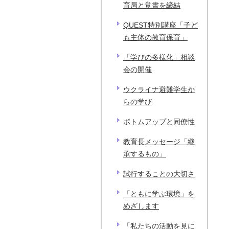
育局と覚書を締結
QUEST特別講座「子ど
も主体の教育保育」
「学びの多様化」相談
会の開催
ウクライナ避難学生か
らの学び
ボトムアップと同僚性
教育長メッセージ「継
承するもの」
試行することの大切さ
「ともに学ぶ環境」を
めざします
「私たちの活動を見に