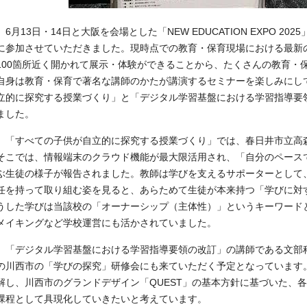
6月13日・14日と大阪を会場とした「NEW EDUCATION EXPO 2
に参加させていただきました。現時点での教育・保育現場における最新の
100箇所近く開かれて展示・体験ができることから、たくさんの教育・
自身は教育・保育で著名な講師のかたが講演するセミナーを楽しみにし
立的に探究する授業づくり」と「デジタル学習基盤における学習指導要
ました。
「すべての子供が自立的に探究する授業づくり」では、春日井市立高
そこでは、情報端末のクラウド機能が最大限活用され、「自分のペース
ぶ生徒の様子が報告されました。教師は学びを支えるサポーターとして
任を持って取り組む姿を見ると、あらためて生徒が本来持つ「学びに対
うした学びは当該校の「オーナーシップ（主体性）」というキーワード
メイキングなど学校運営にも活かされていました。
「デジタル学習基盤における学習指導要領の改訂」の講師である文部
の川西市の「学びの探究」研修会にも来ていただく予定となっています
解し、川西市のグランドデザイン「QUEST」の基本方針に基づいた、
課程として具現化していきたいと考えています。