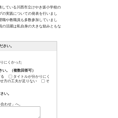
校に勤務している川西市立けやき坂小学校の
プの実践についての発表を行いまし
理職や教職員も多数参加していまし
員の活躍は私自身の大きな励みともな
ださい。
分かりにくかった
ださい。（複数回答可）
ぎる
タイトルが分かりにく
せ方の工夫が足りない
そ
ださい。
い合わせ」へ。