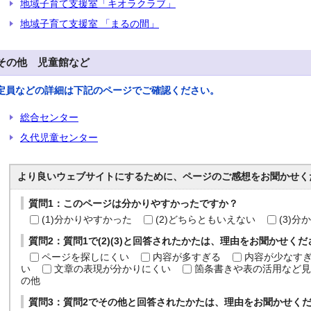
地域子育て支援室「キオラクラブ」
地域子育て支援室 「まるの間」
その他 児童館など
定員などの詳細は下記のページでご確認ください。
総合センター
久代児童センター
より良いウェブサイトにするために、ページのご感想をお聞かせく
質問1：このページは分かりやすかったですか？
(1)分かりやすかった
(2)どちらともいえない
(3)
質問2：質問1で(2)(3)と回答されたかたは、理由をお聞かせく
ページを探しにくい
内容が多すぎる
内容が少なす
い
文章の表現が分かりにくい
箇条書きや表の活用など見
の他
質問3：質問2でその他と回答されたかたは、理由をお聞かせく