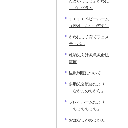
んといっしょ」かわに
しプログラム
すくすくベビールーム
（授乳・おむつ替え）
かわにし子育てフェス
ティバル
乳幼児向け救急救命法
講座
里親制度について
多胎児交流会だより
「なかまのちから」
プレイルームだより
「ちょちちょち」
おはなしゆめじかん