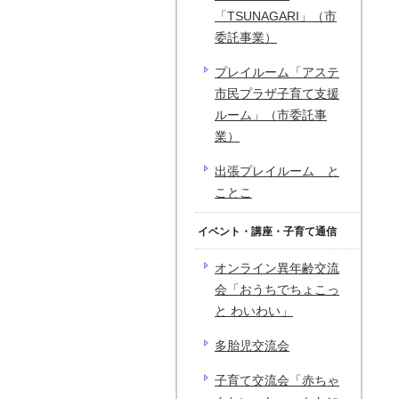
「TSUNAGARI」（市
委託事業）
プレイルーム「アステ
市民プラザ子育て支援
ルーム」（市委託事
業）
出張プレイルーム と
ことこ
イベント・講座・子育て通信
オンライン異年齢交流
会「おうちでちょこっ
と わいわい」
多胎児交流会
子育て交流会「赤ちゃ