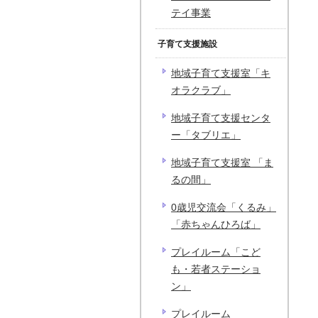
テイ事業
子育て支援施設
地域子育て支援室「キ
オラクラブ」
地域子育て支援センタ
ー「タブリエ」
地域子育て支援室 「ま
るの間」
0歳児交流会「くるみ」
「赤ちゃんひろば」
プレイルーム「こど
も・若者ステーショ
ン」
プレイルーム