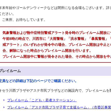
年末年始やゴールデンウィークなどは閉所になる会場もございます。詳
ください。
ご来所、お待ちしています。
気象警報および熱中症特別警戒アラート発令時のプレイルーム開放に
午前8時の時点で、川西市に「大雨警報」「洪水警報」「暴風警報」
戒アラート」のいずれかが発令中の場合、プレイルーム開放は中止と
合、解除になった時点からプレイルーム開放を行います。
プレイルーム開放中に警報が発令された場合、その時点から開放を中
プレイルーム
定員などの詳細は下記のページでご確認ください。
キセラ川西プラザやアステ市民プラザなどの施設内で、プレイルームを
プレイルーム「こども・若者ステーション」
プレイルーム「アステ市民プラザ子育て支援ルーム」（市委託事