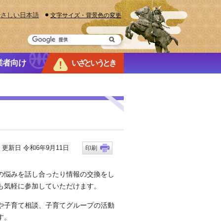
やさしい日本語
文字サイズ・背景色の変更
業者向け
いざというとき
新日 令和6年9月11日
印刷
の悩みを話し合ったり情報の交換をし
も気軽に参加していただけます。
や子育て相談、子育てグループの活動
す。