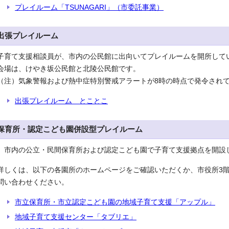
プレイルーム「TSUNAGARI」（市委託事業）
出張プレイルーム
子育て支援相談員が、市内の公民館に出向いてプレイルームを開所して
会場は、けやき坂公民館と北陵公民館です。
（注）気象警報および熱中症特別警戒アラートが8時の時点で発令され
出張プレイルーム とことこ
保育所・認定こども園併設型プレイルーム
市内の公立・民間保育所および認定こども園で子育て支援拠点を開設
詳しくは、以下の各園所のホームページをご確認いただくか、市役所3階教育保
問い合わせください。
市立保育所・市立認定こども園の地域子育て支援「アップル」
地域子育て支援センター「タブリエ」