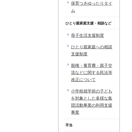
保育つきゆったりタイ
ム
ひとり親家庭支援・相談など
母子生活支援制度
ひとり親家庭への相談
支援制度
親権・養育費・親子交
流などに関する民法等
改正について
小学校就学前の子ども
を対象とした多様な集
団活動事業の利用支援
事業
手当