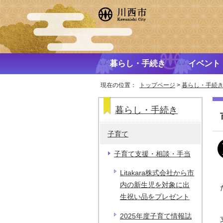
暮らし・手続き
イベント
現在の位置：
トップページ
>
暮らし・手続
暮らし・手続き
子育て
子育て支援・相談・手当
Litakara株式会社から市
内の新生児を対象に出
生祝い品をプレゼント
2025年度子育て情報誌