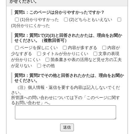
かせください。
質問1：このページは分かりやすかったですか？
(1)分かりやすかった
(2)どちらともいえない
(3)分かりにくかった
質問2：質問1で(2)(3)と回答されたかたは、理由をお聞か
せください。（複数回答可）
ページを探しにくい
内容が多すぎる
内容が
少なすぎる
タイトルが分かりにくい
文章の表現
が分かりにくい
箇条書きや表の活用など見せ方の工夫
が足りない
その他
質問3：質問2でその他と回答されたかたは、理由をお聞か
せください。
（注）個人情報・返信を要する内容は記入しないでくだ
さい。
所管課への問い合わせについては下の「このページに関す
るお問い合わせ」へ。
送信