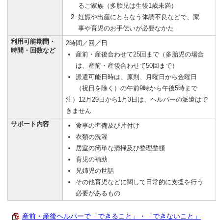
るご家族（多胎児は生後1歳未満）
妊娠や出産にともなう体調不良などで、家
事や育児のお手伝いが必要なかた
利用可能期間・
2時間／回／日
時間・回数など
産前・産後合わせて25回まで（多胎児の場合
は、産前・産後合わせて50回まで）
派遣可能日時は、原則、月曜日から金曜日
（祝日を除く）の午前9時から午後5時まで
注）12月29日から1月3日は、ヘルパーの派遣はで
きません
サポート内容
食事の準備及び片付け
衣類の洗濯
居室の簡単な清掃及び整理整頓
育児の補助
兄姉児の世話
その他育児などに関して日常的に支援を行う
必要があるもの
産前・産後ヘルパーで「できること」・「できないこと」