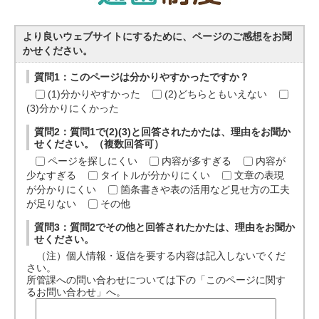
より良いウェブサイトにするために、ページのご感想をお聞
かせください。
質問1：このページは分かりやすかったですか？
(1)分かりやすかった
(2)どちらともいえない
(3)分かりにくかった
質問2：質問1で(2)(3)と回答されたかたは、理由をお聞か
せください。（複数回答可）
ページを探しにくい
内容が多すぎる
内容が
少なすぎる
タイトルが分かりにくい
文章の表現
が分かりにくい
箇条書きや表の活用など見せ方の工夫
が足りない
その他
質問3：質問2でその他と回答されたかたは、理由をお聞か
せください。
（注）個人情報・返信を要する内容は記入しないでくだ
さい。
所管課への問い合わせについては下の「このページに関す
るお問い合わせ」へ。