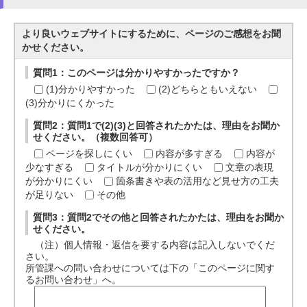
より良いウェブサイトにするために、ページのご感想をお聞
かせください。
質問1：このページは分かりやすかったですか？
(1)分かりやすかった
(2)どちらともいえない
(3)分かりにくかった
質問2：質問1で(2)(3)と回答されたかたは、理由をお聞か
せください。（複数回答可）
ページを探しにくい
内容が多すぎる
内容が
少なすぎる
タイトルが分かりにくい
文章の表現
が分かりにくい
箇条書きや表の活用など見せ方の工夫
が足りない
その他
質問3：質問2でその他と回答されたかたは、理由をお聞か
せください。
（注）個人情報・返信を要する内容は記入しないでくだ
さい。
所管課への問い合わせについては下の「このページに関す
るお問い合わせ」へ。