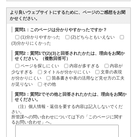
より良いウェブサイトにするために、ページのご感想をお聞
かせください。
質問1：このページは分かりやすかったですか？
(1)分かりやすかった
(2)どちらともいえない
(3)分かりにくかった
質問2：質問1で(2)(3)と回答されたかたは、理由をお聞か
せください。（複数回答可）
ページを探しにくい
内容が多すぎる
内容が
少なすぎる
タイトルが分かりにくい
文章の表現
が分かりにくい
箇条書きや表の活用など見せ方の工夫
が足りない
その他
質問3：質問2でその他と回答されたかたは、理由をお聞か
せください。
（注）個人情報・返信を要する内容は記入しないでくだ
さい。
所管課への問い合わせについては下の「このページに関す
るお問い合わせ」へ。