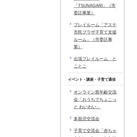
「TSUNAGARI」（市
委託事業）
プレイルーム「アステ
市民プラザ子育て支援
ルーム」（市委託事
業）
出張プレイルーム と
ことこ
イベント・講座・子育て通信
オンライン異年齢交流
会「おうちでちょこっ
と わいわい」
多胎児交流会
子育て交流会「赤ちゃ