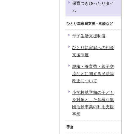
保育つきゆったりタイ
ム
ひとり親家庭支援・相談など
母子生活支援制度
ひとり親家庭への相談
支援制度
親権・養育費・親子交
流などに関する民法等
改正について
小学校就学前の子ども
を対象とした多様な集
団活動事業の利用支援
事業
手当