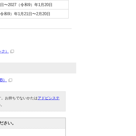
1日〜2027（令和9）年1月20日
（令和9）年1月21日〜2月20日
ンク）
KB）
です。お持ちでないかたは
アドビシステ
い。
ださい。