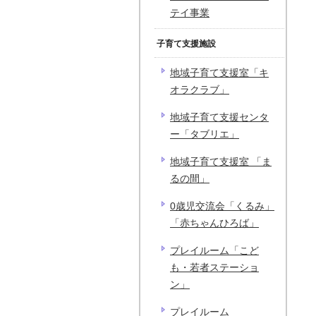
テイ事業
子育て支援施設
地域子育て支援室「キ
オラクラブ」
地域子育て支援センタ
ー「タブリエ」
地域子育て支援室 「ま
るの間」
0歳児交流会「くるみ」
「赤ちゃんひろば」
プレイルーム「こど
も・若者ステーショ
ン」
プレイルーム