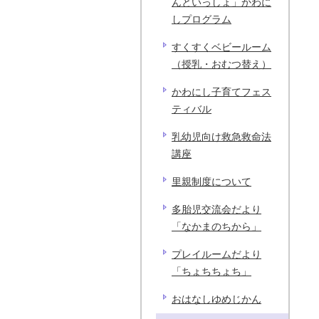
んといっしょ」かわに
しプログラム
すくすくベビールーム
（授乳・おむつ替え）
かわにし子育てフェス
ティバル
乳幼児向け救急救命法
講座
里親制度について
多胎児交流会だより
「なかまのちから」
プレイルームだより
「ちょちちょち」
おはなしゆめじかん