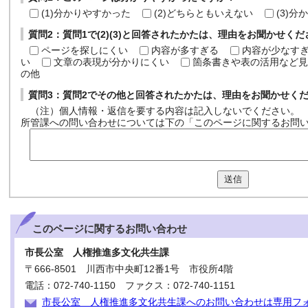
(1)分かりやすかった
(2)どちらともいえない
(3)
質問2：質問1で(2)(3)と回答されたかたは、理由をお聞かせく
ページを探しにくい
内容が多すぎる
内容が少なす
い
文章の表現が分かりにくい
箇条書きや表の活用など見
の他
質問3：質問2でその他と回答されたかたは、理由をお聞かせく
（注）個人情報・返信を要する内容は記入しないでください。
所管課への問い合わせについては下の「このページに関するお問
送信
このページに関する
お問い合わせ
市長公室 人権推進多文化共生課
〒666-8501 川西市中央町12番1号 市役所4階
電話：072-740-1150 ファクス：072-740-1151
市長公室 人権推進多文化共生課へのお問い合わせは専用フ