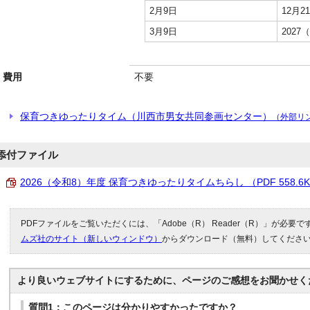
2月9日
12月2
3月9日
2027
費用
不要
保育つきゆったりタイム（川西市男女共同参画センター）
（外部リ
添付ファイル
2026（令和8）年度 保育つきゆったりタイムちらし （PDF 558.6
PDFファイルをご覧いただくには、「Adobe（R） Reader（R）」が必要
ムズ社のサイト（新しいウィンドウ）
からダウンロード（無料）してくださ
より良いウェブサイトにするために、ページのご感想をお聞かせく
質問1：このページは分かりやすかったですか？