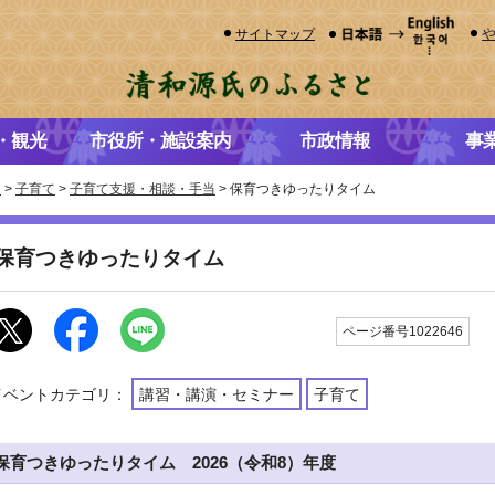
サイトマップ
・観光
市役所・施設案内
市政情報
事
き
>
子育て
>
子育て支援・相談・手当
> 保育つきゆったりタイム
保育つきゆったりタイム
更
ページ番号1022646
イベントカテゴリ：
講習・講演・セミナー
子育て
保育つきゆったりタイム 2026（令和8）年度