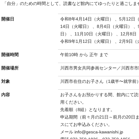
「自分」のための時間として、読書など館内にてゆったりと過ごしま
開催日
令和8年4月14日（火曜日） 、5月12日
14日（火曜日） 、8月4日（火曜日） 、
日） 、11月10日（火曜日） 、12月8
令和9年1月12日（火曜日） 、2月9日
開催時間
午前10時 から 正午 まで
開催場所
川西市男女共同参画センター／川西市市
対象
川西市在住のお子さん（1歳半〜就学前
内容
お子さんをお預かりする間、館内にて読
用ください。
先着順（8組）となります。
申込期間（前々月の21日～前月の20日
スにてお申込みください。
メール info@gesca-kawanishi.jp