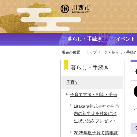
暮らし・手続き
イベント
現在の位置：
トップページ
>
暮らし・手続
暮らし・手続き
子育て
子育て支援・相談・手当
Litakara株式会社から市
内の新生児を対象に出
生祝い品をプレゼント
2025年度子育て情報誌