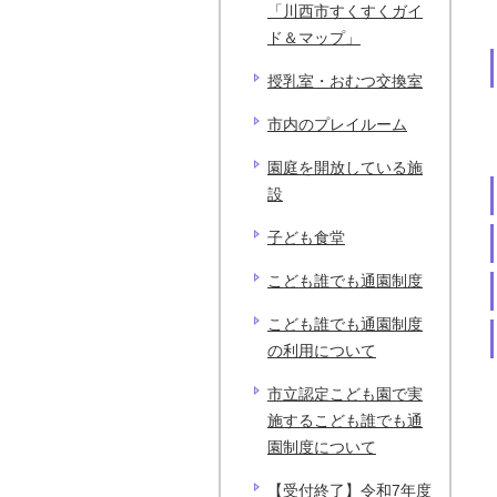
「川西市すくすくガイ
ド＆マップ」
授乳室・おむつ交換室
市内のプレイルーム
園庭を開放している施
設
子ども食堂
こども誰でも通園制度
こども誰でも通園制度
の利用について
市立認定こども園で実
施するこども誰でも通
園制度について
【受付終了】令和7年度