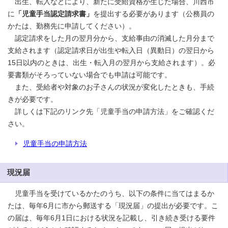
出生、転入などにより、新たに受給資格が生じた場合、川西市
に
「児童手当認定請求書」
を提出する必要があります（公務員の
かたは、勤務先に申請してください）。
認定請求をした月の翌月分から、支給事由の消滅した月分まで
支給されます（認定請求日が出生や転入日（異動日）の翌日から
15日以内のときは、出生・転入月の翌月から支給されます）。必
要書類がそろっていない場合でも申請は可能です。
また、受給者や対象のお子さんの状況が変化したときも、手続
きが必要です。
詳しくは下記のリンク先「児童手当の申請方法」をご確認くだ
さい。
児童手当の申請方法
現況届
児童手当を受けているかたのうち、以下の条件に当てはまるか
たは、毎年6月に市から郵送する「現況届」の提出が必要です。こ
の届は、毎年6月1日における状況を記載し、引き続き受ける要件