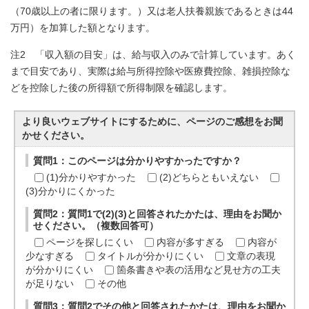
（70歳以上の者に限ります。）又は老人扶養親族であるときは44
万円）を加算した額となります。
注2 「収入額の目安」は、給与収入のみで計算しています。あく
まで目安であり、実際は給与所得控除や医療費控除、雑損控除な
どを控除した後の所得額で所得制限を確認します。
より良いウェブサイトにするために、ページのご感想をお聞
かせください。
質問1：このページは分かりやすかったですか？
(1)分かりやすかった
(2)どちらともいえない
(3)分かりにくかった
質問2：質問1で(2)(3)と回答されたかたは、理由をお聞か
せください。（複数回答可）
ページを探しにくい
内容が多すぎる
内容が
少なすぎる
タイトルが分かりにくい
文章の表現
が分かりにくい
箇条書きや表の活用など見せ方の工夫
が足りない
その他
質問3：質問2でその他と回答されたかたは、理由をお聞か